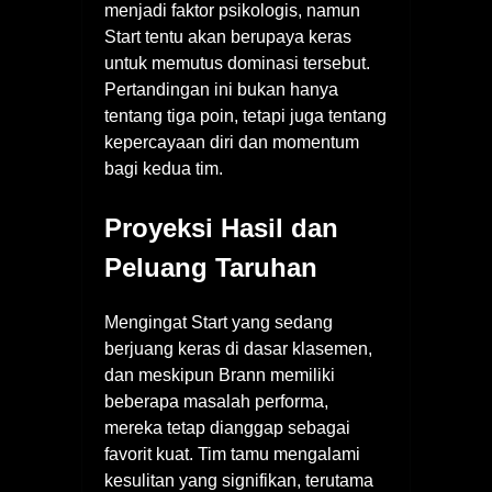
menjadi faktor psikologis, namun
Start tentu akan berupaya keras
untuk memutus dominasi tersebut.
Pertandingan ini bukan hanya
tentang tiga poin, tetapi juga tentang
kepercayaan diri dan momentum
bagi kedua tim.
Proyeksi Hasil dan
Peluang Taruhan
Mengingat Start yang sedang
berjuang keras di dasar klasemen,
dan meskipun Brann memiliki
beberapa masalah performa,
mereka tetap dianggap sebagai
favorit kuat. Tim tamu mengalami
kesulitan yang signifikan, terutama