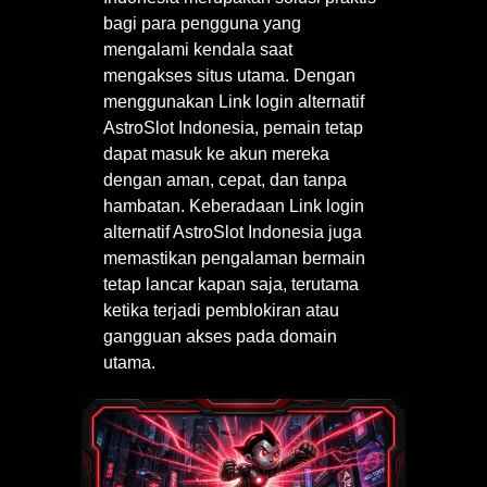
bagi para pengguna yang
mengalami kendala saat
mengakses situs utama. Dengan
menggunakan Link login alternatif
AstroSlot Indonesia, pemain tetap
dapat masuk ke akun mereka
dengan aman, cepat, dan tanpa
hambatan. Keberadaan Link login
alternatif AstroSlot Indonesia juga
memastikan pengalaman bermain
tetap lancar kapan saja, terutama
ketika terjadi pemblokiran atau
gangguan akses pada domain
utama.