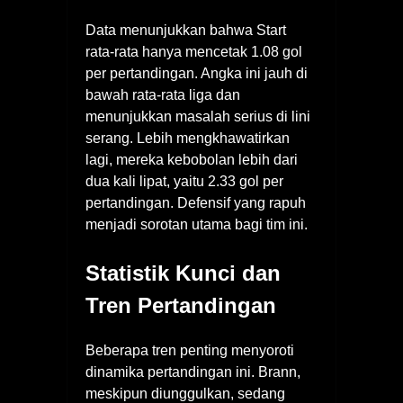
Data menunjukkan bahwa Start
rata-rata hanya mencetak 1.08 gol
per pertandingan. Angka ini jauh di
bawah rata-rata liga dan
menunjukkan masalah serius di lini
serang. Lebih mengkhawatirkan
lagi, mereka kebobolan lebih dari
dua kali lipat, yaitu 2.33 gol per
pertandingan. Defensif yang rapuh
menjadi sorotan utama bagi tim ini.
Statistik Kunci dan
Tren Pertandingan
Beberapa tren penting menyoroti
dinamika pertandingan ini. Brann,
meskipun diunggulkan, sedang