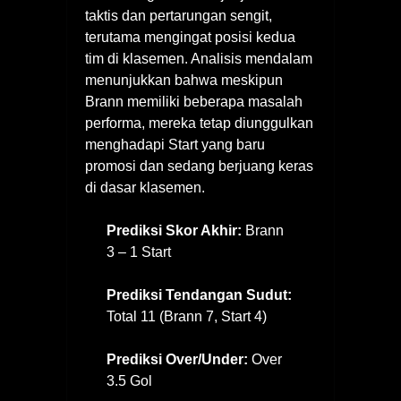
taktis dan pertarungan sengit,
terutama mengingat posisi kedua
tim di klasemen. Analisis mendalam
menunjukkan bahwa meskipun
Brann memiliki beberapa masalah
performa, mereka tetap diunggulkan
menghadapi Start yang baru
promosi dan sedang berjuang keras
di dasar klasemen.
Prediksi Skor Akhir:
Brann
3 – 1 Start
Prediksi Tendangan Sudut:
Total 11 (Brann 7, Start 4)
Prediksi Over/Under:
Over
3.5 Gol