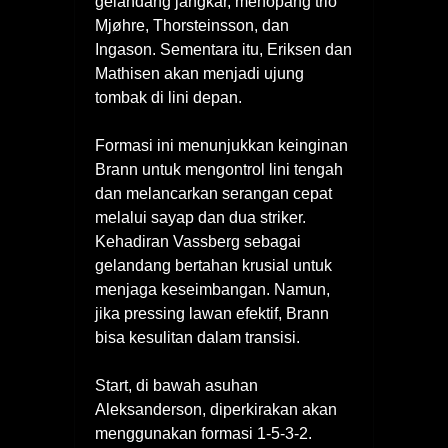
gelandang jangkar, menopang trio
Mjøhre, Thorsteinsson, dan
Ingason. Sementara itu, Eriksen dan
Mathisen akan menjadi ujung
tombak di lini depan.
Formasi ini menunjukkan keinginan
Brann untuk mengontrol lini tengah
dan melancarkan serangan cepat
melalui sayap dan dua striker.
Kehadiran Vassberg sebagai
gelandang bertahan krusial untuk
menjaga keseimbangan. Namun,
jika pressing lawan efektif, Brann
bisa kesulitan dalam transisi.
Start, di bawah asuhan
Aleksanderson, diperkirakan akan
menggunakan formasi 1-5-3-2.