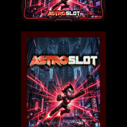
Navigasi
pos