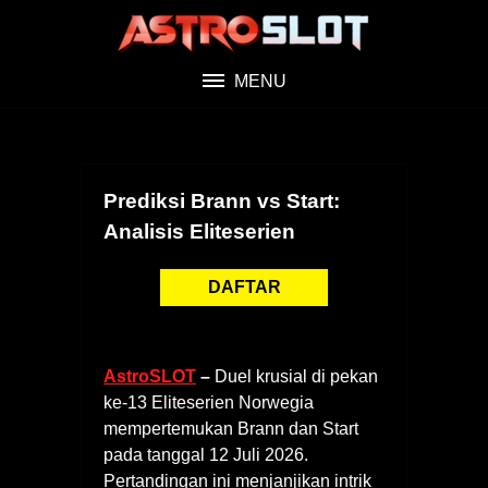
Skip
to
content
MENU
Prediksi Brann vs Start:
Analisis Eliteserien
DAFTAR
AstroSLOT
–
Duel krusial di pekan
ke-13 Eliteserien Norwegia
mempertemukan Brann dan Start
pada tanggal 12 Juli 2026.
Pertandingan ini menjanjikan intrik