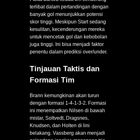
terlibat dalam pertandingan dengan
banyak gol menunjukkan potensi
skor tinggi. Meskipun Start sedang
kesulitan, kecenderungan mereka
untuk mencetak gol dan kebobolan
juga tinggi. Ini bisa menjadi faktor
penentu dalam prediksi over/under.
Tinjauan Taktis dan
Formasi Tim
Brann kemungkinan akan turun
dengan formasi 1-4-1-3-2. Formasi
ini menempatkan Nilsen di bawah
mistar, Soltvedt, Dragsnes,
Knudsen, dan Holten di lini
belakang. Vassberg akan menjadi