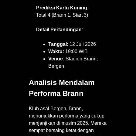
Prediksi Kartu Kuning:
Total 4 (Brann 1, Start 3)
Detail Pertandingan:
Tanggal:
12 Juli 2026
Waktu:
19:00 WIB
Venue:
Stadion Brann,
Bergen
Analisis Mendalam
Performa Brann
Klub asal Bergen, Brann,
menunjukkan performa yang cukup
menjanjikan di musim 2025. Mereka
sempat bersaing ketat dengan