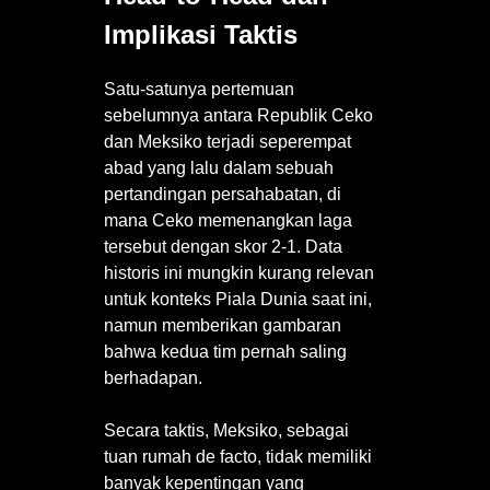
Implikasi Taktis
Satu-satunya pertemuan
sebelumnya antara Republik Ceko
dan Meksiko terjadi seperempat
abad yang lalu dalam sebuah
pertandingan persahabatan, di
mana Ceko memenangkan laga
tersebut dengan skor 2-1. Data
historis ini mungkin kurang relevan
untuk konteks Piala Dunia saat ini,
namun memberikan gambaran
bahwa kedua tim pernah saling
berhadapan.
Secara taktis, Meksiko, sebagai
tuan rumah de facto, tidak memiliki
banyak kepentingan yang