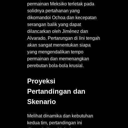
permainan Meksiko terletak pada
solidnya pertahanan yang
dikomandoi Ochoa dan kecepatan
serangan balik yang dapat
dilancarkan oleh Jiménez dan
Alvarado. Pertarungan di lini tengah
akan sangat menentukan siapa
yang mengendalikan tempo
permainan dan memenangkan
perebutan bola-bola krusial.
Proyeksi
Pertandingan dan
Skenario
Melihat dinamika dan kebutuhan
kedua tim, pertandingan ini