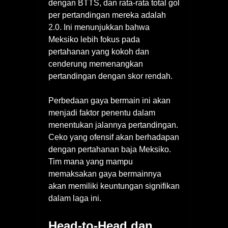
dengan BTTS, dan rata-rata total gol
per pertandingan mereka adalah
2.0. Ini menunjukkan bahwa
Meksiko lebih fokus pada
pertahanan yang kokoh dan
cenderung memenangkan
pertandingan dengan skor rendah.
Perbedaan gaya bermain ini akan
menjadi faktor penentu dalam
menentukan jalannya pertandingan.
Ceko yang ofensif akan berhadapan
dengan pertahanan baja Meksiko.
Tim mana yang mampu
memaksakan gaya bermainnya
akan memiliki keuntungan signifikan
dalam laga ini.
Head-to-Head dan