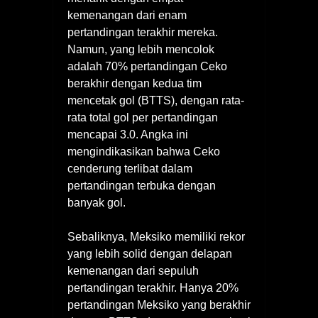
kemenangan dari enam
pertandingan terakhir mereka.
Namun, yang lebih mencolok
adalah 70% pertandingan Ceko
berakhir dengan kedua tim
mencetak gol (BTTS), dengan rata-
rata total gol per pertandingan
mencapai 3.0. Angka ini
mengindikasikan bahwa Ceko
cenderung terlibat dalam
pertandingan terbuka dengan
banyak gol.
Sebaliknya, Meksiko memiliki rekor
yang lebih solid dengan delapan
kemenangan dari sepuluh
pertandingan terakhir. Hanya 20%
pertandingan Meksiko yang berakhir