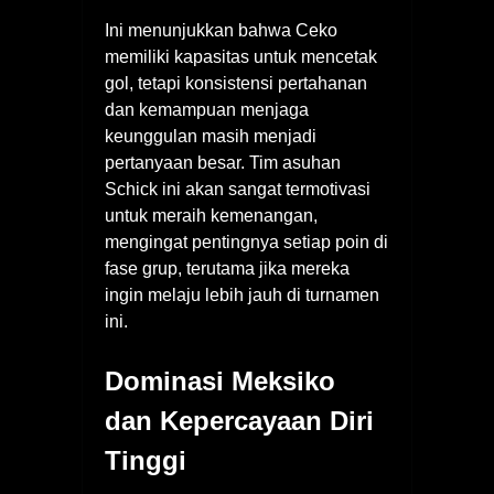
Ini menunjukkan bahwa Ceko
memiliki kapasitas untuk mencetak
gol, tetapi konsistensi pertahanan
dan kemampuan menjaga
keunggulan masih menjadi
pertanyaan besar. Tim asuhan
Schick ini akan sangat termotivasi
untuk meraih kemenangan,
mengingat pentingnya setiap poin di
fase grup, terutama jika mereka
ingin melaju lebih jauh di turnamen
ini.
Dominasi Meksiko
dan Kepercayaan Diri
Tinggi