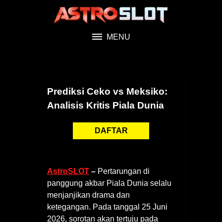
Skip
to
content
MENU
Prediksi Ceko vs Meksiko:
Analisis Kritis Piala Dunia
DAFTAR
AstroSLOT
–
Pertarungan di
panggung akbar Piala Dunia selalu
menjanjikan drama dan
ketegangan. Pada tanggal 25 Juni
2026, sorotan akan tertuju pada