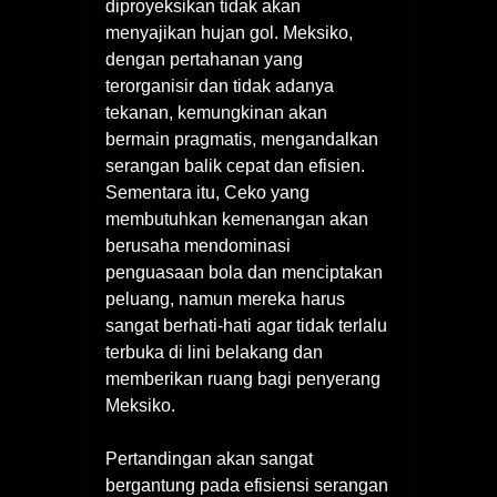
diproyeksikan tidak akan
menyajikan hujan gol. Meksiko,
dengan pertahanan yang
terorganisir dan tidak adanya
tekanan, kemungkinan akan
bermain pragmatis, mengandalkan
serangan balik cepat dan efisien.
Sementara itu, Ceko yang
membutuhkan kemenangan akan
berusaha mendominasi
penguasaan bola dan menciptakan
peluang, namun mereka harus
sangat berhati-hati agar tidak terlalu
terbuka di lini belakang dan
memberikan ruang bagi penyerang
Meksiko.
Pertandingan akan sangat
bergantung pada efisiensi serangan