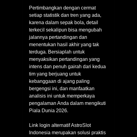
Pertimbangkan dengan cermat
setiap statistik dan tren yang ada,
karena dalam sepak bola, detail
terkecil sekalipun bisa mengubah
jalannya pertandingan dan
menentukan hasil akhir yang tak
terduga. Bersiaplah untuk
menyaksikan pertandingan yang
intens dan penuh gairah dari kedua
tim yang berjuang untuk
kebanggaan di ajang paling
bergengsi ini, dan manfaatkan
analisis ini untuk memperkaya
pengalaman Anda dalam mengikuti
Piala Dunia 2026.
Link login alternatif AstroSlot
Indonesia merupakan solusi praktis