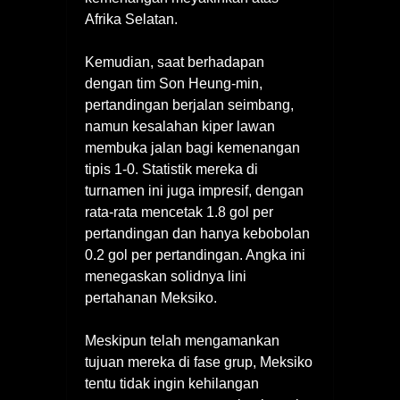
Afrika Selatan.
Kemudian, saat berhadapan
dengan tim Son Heung-min,
pertandingan berjalan seimbang,
namun kesalahan kiper lawan
membuka jalan bagi kemenangan
tipis 1-0. Statistik mereka di
turnamen ini juga impresif, dengan
rata-rata mencetak 1.8 gol per
pertandingan dan hanya kebobolan
0.2 gol per pertandingan. Angka ini
menegaskan solidnya lini
pertahanan Meksiko.
Meskipun telah mengamankan
tujuan mereka di fase grup, Meksiko
tentu tidak ingin kehilangan