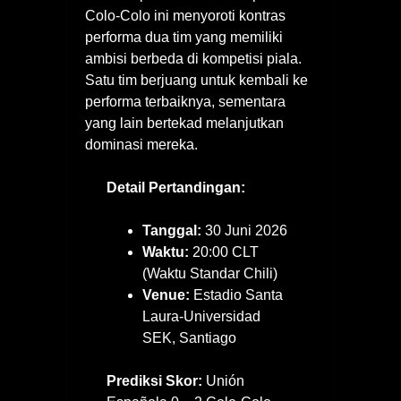
Colo-Colo ini menyoroti kontras
performa dua tim yang memiliki
ambisi berbeda di kompetisi piala.
Satu tim berjuang untuk kembali ke
performa terbaiknya, sementara
yang lain bertekad melanjutkan
dominasi mereka.
Detail Pertandingan:
Tanggal:
30 Juni 2026
Waktu:
20:00 CLT
(Waktu Standar Chili)
Venue:
Estadio Santa
Laura-Universidad
SEK, Santiago
Prediksi Skor:
Unión