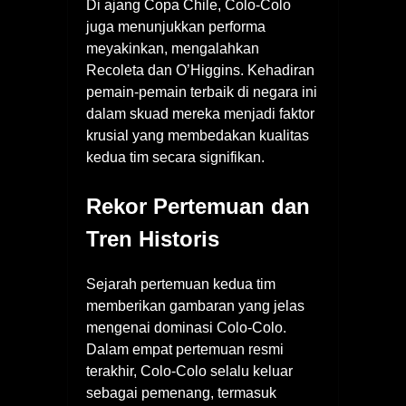
Di ajang Copa Chile, Colo-Colo
juga menunjukkan performa
meyakinkan, mengalahkan
Recoleta dan O’Higgins. Kehadiran
pemain-pemain terbaik di negara ini
dalam skuad mereka menjadi faktor
krusial yang membedakan kualitas
kedua tim secara signifikan.
Rekor Pertemuan dan
Tren Historis
Sejarah pertemuan kedua tim
memberikan gambaran yang jelas
mengenai dominasi Colo-Colo.
Dalam empat pertemuan resmi
terakhir, Colo-Colo selalu keluar
sebagai pemenang, termasuk