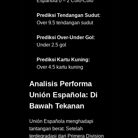
Española 0 – 2 Colo-Colo
Prediksi Tendangan Sudut:
Over 9.5 tendangan sudut
Prediksi Over-Under Gol:
Under 2.5 gol
Prediksi Kartu Kuning:
Over 4.5 kartu kuning
Analisis Performa
Unión Española: Di
Bawah Tekanan
Unión Española menghadapi
tantangan berat. Setelah
terdegradasi dari Primera Division