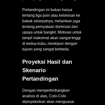
Pertandingan ini bukan hanya
tentang tiga poin atau kelolosan ke
babak selanjutnya, melainkan juga
tentang pernyataan dominasi dan
upaya untuk bangkit. Motivasi untuk
tampil maksimal akan sangat tinggi
di kedua kubu, meskipun dengan
tujuan yang sangat berbeda.
Proyeksi Hasil dan
Skenario
Pertandingan
Dengan mempertimbangkan
analisis di atas, Colo-Colo
diproyeksikan akan menguasai