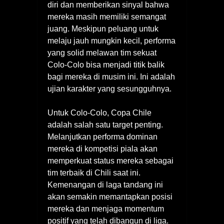
diri dan memberikan sinyal bahwa
mereka masih memiliki semangat
juang. Meskipun peluang untuk
melaju jauh mungkin kecil, performa
yang solid melawan tim sekuat
Colo-Colo bisa menjadi titik balik
bagi mereka di musim ini. Ini adalah
ujian karakter yang sesungguhnya.
Untuk Colo-Colo, Copa Chile
adalah salah satu target penting.
Melanjutkan performa dominan
mereka di kompetisi piala akan
memperkuat status mereka sebagai
tim terbaik di Chili saat ini.
Kemenangan di laga tandang ini
akan semakin memantapkan posisi
mereka dan menjaga momentum
positif yang telah dibangun di liga.