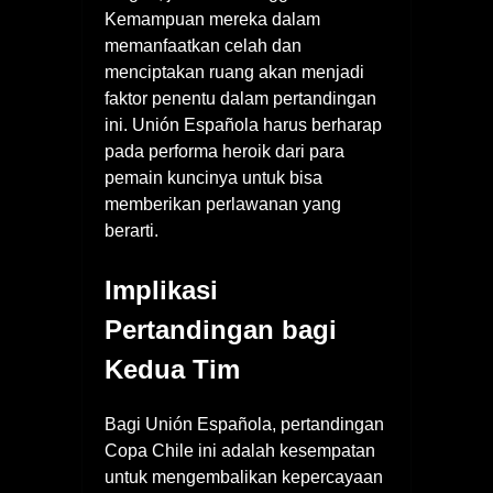
Kemampuan mereka dalam
memanfaatkan celah dan
menciptakan ruang akan menjadi
faktor penentu dalam pertandingan
ini. Unión Española harus berharap
pada performa heroik dari para
pemain kuncinya untuk bisa
memberikan perlawanan yang
berarti.
Implikasi
Pertandingan bagi
Kedua Tim
Bagi Unión Española, pertandingan
Copa Chile ini adalah kesempatan
untuk mengembalikan kepercayaan