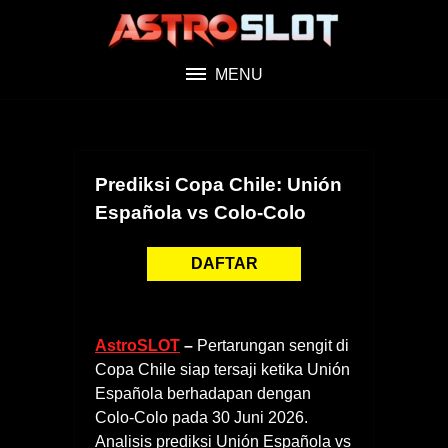
Skip
to
content
MENU
Prediksi Copa Chile: Unión
Española vs Colo-Colo
DAFTAR
AstroSLOT
–
Pertarungan sengit di
Copa Chile siap tersaji ketika Unión
Española berhadapan dengan
Colo-Colo pada 30 Juni 2026.
Analisis prediksi Unión Española vs