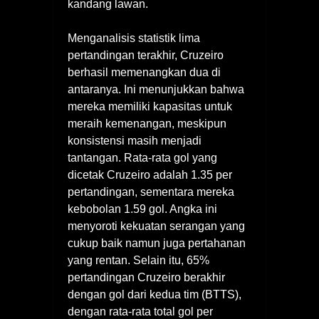
kandang lawan.
Menganalisis statistik lima
pertandingan terakhir, Cruzeiro
berhasil memenangkan dua di
antaranya. Ini menunjukkan bahwa
mereka memiliki kapasitas untuk
meraih kemenangan, meskipun
konsistensi masih menjadi
tantangan. Rata-rata gol yang
dicetak Cruzeiro adalah 1.35 per
pertandingan, sementara mereka
kebobolan 1.59 gol. Angka ini
menyoroti kekuatan serangan yang
cukup baik namun juga pertahanan
yang rentan. Selain itu, 65%
pertandingan Cruzeiro berakhir
dengan gol dari kedua tim (BTTS),
dengan rata-rata total gol per