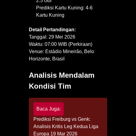
2.5 Gol
Prediksi Kartu Kuning: 4-6
Kartu Kuning
Detail Pertandingan:
Tanggal: 29 Mei 2026
Waktu: 07:00 WIB (Perkiraan)
Venue: Estádio Mineirão, Belo
Horizonte, Brasil
Analisis Mendalam
Kondisi Tim
Baca Juga:
Prediksi Freiburg vs Genk:
Analisis Kritis Leg Kedua Liga
Europa 19 Mar 2026