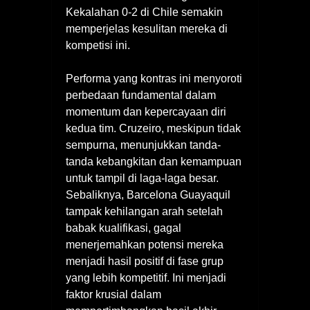
Kekalahan 0-2 di Chile semakin
memperjelas kesulitan mereka di
kompetisi ini.
Performa yang kontras ini menyoroti
perbedaan fundamental dalam
momentum dan kepercayaan diri
kedua tim. Cruzeiro, meskipun tidak
sempurna, menunjukkan tanda-
tanda kebangkitan dan kemampuan
untuk tampil di laga-laga besar.
Sebaliknya, Barcelona Guayaquil
tampak kehilangan arah setelah
babak kualifikasi, gagal
menerjemahkan potensi mereka
menjadi hasil positif di fase grup
yang lebih kompetitif. Ini menjadi
faktor krusial dalam