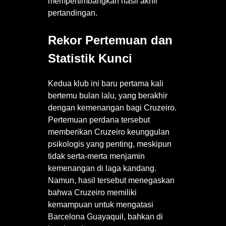
mempertimbangkan hasil akhir
pertandingan.
Rekor Pertemuan dan
Statistik Kunci
Kedua klub ini baru pertama kali
bertemu bulan lalu, yang berakhir
dengan kemenangan bagi Cruzeiro.
Pertemuan perdana tersebut
memberikan Cruzeiro keunggulan
psikologis yang penting, meskipun
tidak serta-merta menjamin
kemenangan di laga kandang.
Namun, hasil tersebut menegaskan
bahwa Cruzeiro memiliki
kemampuan untuk mengatasi
Barcelona Guayaquil, bahkan di