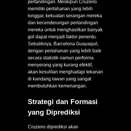
pertandingan. Meskipun Cruzeiro
memiliki pertahanan yang lebih
longgar, kekuatan serangan mereka
dan kecenderungan pertandingan
mereka untuk menghasilkan banyak
gol dapat menjadi faktor penentu.
Sebaliknya, Barcelona Guayaquil,
dengan pertahanan yang lebih baik
secara statistik namun performa
menyerang yang kurang efektif,
akan kesulitan menghadapi tekanan
di kandang lawan yang sangat
membutuhkan kemenangan.
Strategi dan Formasi
yang Diprediksi
Cruzeiro diprediksi akan