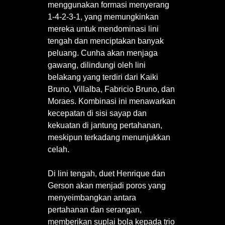
menggunakan formasi menyerang
1-4-2-3-1, yang memungkinkan
mereka untuk mendominasi lini
tengah dan menciptakan banyak
peluang. Cunha akan menjaga
gawang, dilindungi oleh lini
belakang yang terdiri dari Kaiki
Bruno, Villalba, Fabricio Bruno, dan
Moraes. Kombinasi ini menawarkan
kecepatan di sisi sayap dan
kekuatan di jantung pertahanan,
meskipun terkadang menunjukkan
celah.
Di lini tengah, duet Henrique dan
Gerson akan menjadi poros yang
menyeimbangkan antara
pertahanan dan serangan,
memberikan suplai bola kepada trio