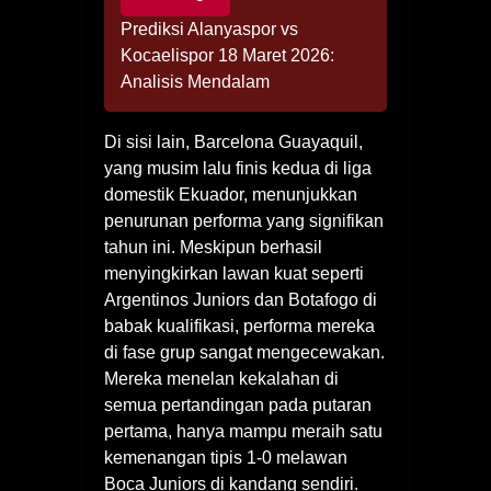
Prediksi Alanyaspor vs
Kocaelispor 18 Maret 2026:
Analisis Mendalam
Di sisi lain, Barcelona Guayaquil,
yang musim lalu finis kedua di liga
domestik Ekuador, menunjukkan
penurunan performa yang signifikan
tahun ini. Meskipun berhasil
menyingkirkan lawan kuat seperti
Argentinos Juniors dan Botafogo di
babak kualifikasi, performa mereka
di fase grup sangat mengecewakan.
Mereka menelan kekalahan di
semua pertandingan pada putaran
pertama, hanya mampu meraih satu
kemenangan tipis 1-0 melawan
Boca Juniors di kandang sendiri.