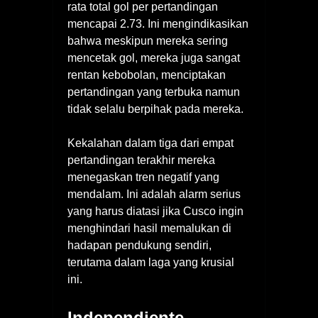
rata total gol per pertandingan
mencapai 2.73. Ini mengindikasikan
bahwa meskipun mereka sering
mencetak gol, mereka juga sangat
rentan kebobolan, menciptakan
pertandingan yang terbuka namun
tidak selalu berpihak pada mereka.
Kekalahan dalam tiga dari empat
pertandingan terakhir mereka
menegaskan tren negatif yang
mendalam. Ini adalah alarm serius
yang harus diatasi jika Cusco ingin
menghindari hasil memalukan di
hadapan pendukung sendiri,
terutama dalam laga yang krusial
ini.
Independiente