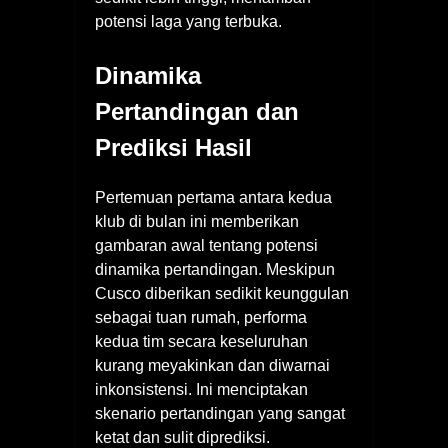
potensi laga yang terbuka.
Dinamika
Pertandingan dan
Prediksi Hasil
Pertemuan pertama antara kedua
klub di bulan ini memberikan
gambaran awal tentang potensi
dinamika pertandingan. Meskipun
Cusco diberikan sedikit keunggulan
sebagai tuan rumah, performa
kedua tim secara keseluruhan
kurang meyakinkan dan diwarnai
inkonsistensi. Ini menciptakan
skenario pertandingan yang sangat
ketat dan sulit diprediksi.