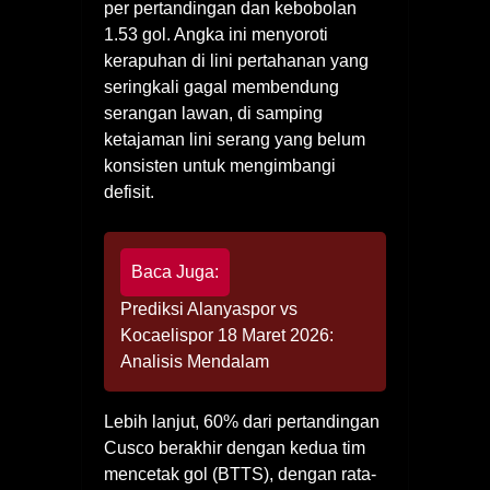
per pertandingan dan kebobolan
1.53 gol. Angka ini menyoroti
kerapuhan di lini pertahanan yang
seringkali gagal membendung
serangan lawan, di samping
ketajaman lini serang yang belum
konsisten untuk mengimbangi
defisit.
Baca Juga:
Prediksi Alanyaspor vs
Kocaelispor 18 Maret 2026:
Analisis Mendalam
Lebih lanjut, 60% dari pertandingan
Cusco berakhir dengan kedua tim
mencetak gol (BTTS), dengan rata-