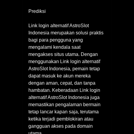
Prediksi
Link login alternatif AstroSlot
Indonesia merupakan solusi praktis
bagi para pengguna yang
mengalami kendala saat
mengakses situs utama. Dengan
menggunakan Link login alternatif
AstroSlot Indonesia, pemain tetap
dapat masuk ke akun mereka
dengan aman, cepat, dan tanpa
hambatan. Keberadaan Link login
alternatif AstroSlot Indonesia juga
memastikan pengalaman bermain
tetap lancar kapan saja, terutama
ketika terjadi pemblokiran atau
gangguan akses pada domain
utama.