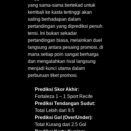
yang sama-sama bertekad untuk
kembali ke kasta tertinggi akan
saling berhadapan dalam
pertandingan yang diprediksi penuh
tensi. Ini bukan sekadar
pertandingan biasa, melainkan duel
langsung antara pesaing promosi, di
mana setiap poin sangat berharga
dan mengalahkan rival langsung
menjadi kunci utama dalam
perburuan tiket promosi.
Prediksi Skor Akhir:
Fortaleza 1 – 1 Sport Recife
Prediksi Tendangan Sudut:
Total Lebih dari 9.5
Prediksi Gol (Over/Under):
Total Kurang dari 2.5 Gol