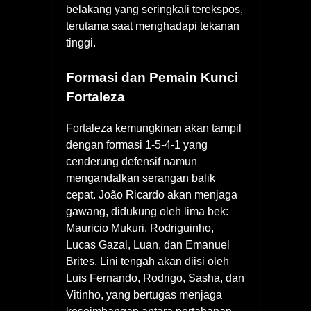
belakang yang seringkali terekspos,
terutama saat menghadapi tekanan
tinggi.
Formasi dan Pemain Kunci
Fortaleza
Fortaleza kemungkinan akan tampil
dengan formasi 1-5-4-1 yang
cenderung defensif namun
mengandalkan serangan balik
cepat. João Ricardo akan menjaga
gawang, didukung oleh lima bek:
Mauricio Mukuri, Rodriguinho,
Lucas Gazal, Luan, dan Emanuel
Brites. Lini tengah akan diisi oleh
Luis Fernando, Rodrigo, Sasha, dan
Vitinho, yang bertugas menjaga