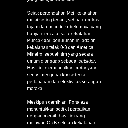
Sejak pertengahan Mei, kekalahan
mulai sering terjadi, sebuah kontras
tajam dari periode sebelumnya yang
hanya mencatat satu kekalahan.
Puncak dari penurunan ini adalah
kekalahan telak 0-3 dari América
Mineiro, sebuah tim yang secara
umum dianggap sebagai
outsider
.
Hasil ini memunculkan pertanyaan
serius mengenai konsistensi
pertahanan dan efektivitas serangan
mereka.
Meskipun demikian, Fortaleza
menunjukkan sedikit perbaikan
dengan meraih hasil imbang
melawan CRB setelah kekalahan