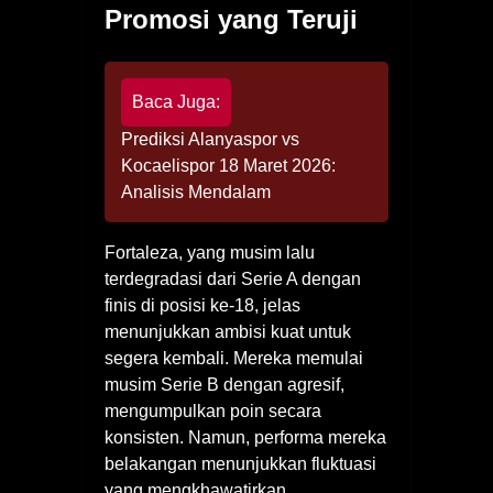
Promosi yang Teruji
Baca Juga:
Prediksi Alanyaspor vs
Kocaelispor 18 Maret 2026:
Analisis Mendalam
Fortaleza, yang musim lalu
terdegradasi dari Serie A dengan
finis di posisi ke-18, jelas
menunjukkan ambisi kuat untuk
segera kembali. Mereka memulai
musim Serie B dengan agresif,
mengumpulkan poin secara
konsisten. Namun, performa mereka
belakangan menunjukkan fluktuasi
yang mengkhawatirkan.