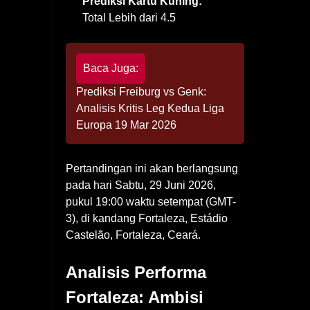
Prediksi Kartu Kuning:
Total Lebih dari 4.5
Baca Juga:
Prediksi Freiburg vs Genk:
Analisis Kritis Leg Kedua Liga
Europa 19 Mar 2026
Pertandingan ini akan berlangsung
pada hari Sabtu, 29 Juni 2026,
pukul 19:00 waktu setempat (GMT-
3), di kandang Fortaleza, Estádio
Castelão, Fortaleza, Ceará.
Analisis Performa
Fortaleza: Ambisi