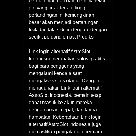
bermain hati-hati dan memiliki rekor
gol yang tidak terlalu tinggi,
pertandingan ini kemungkinan
besar akan menjadi pertarungan
fisik dan taktis di lini tengah, dengan
sedikit peluang emas. Prediksi
Link login alternatif AstroSlot
Indonesia merupakan solusi praktis
bagi para pengguna yang
mengalami kendala saat
mengakses situs utama. Dengan
menggunakan Link login alternatif
AstroSlot Indonesia, pemain tetap
dapat masuk ke akun mereka
dengan aman, cepat, dan tanpa
hambatan. Keberadaan Link login
alternatif AstroSlot Indonesia juga
memastikan pengalaman bermain