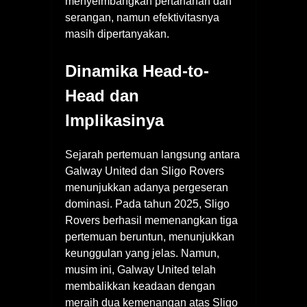
menyeimbangkan pertahanan dan
serangan, namun efektivitasnya
masih dipertanyakan.
Dinamika Head-to-
Head dan
Implikasinya
Sejarah pertemuan langsung antara
Galway United dan Sligo Rovers
menunjukkan adanya pergeseran
dominasi. Pada tahun 2025, Sligo
Rovers berhasil memenangkan tiga
pertemuan beruntun, menunjukkan
keunggulan yang jelas. Namun,
musim ini, Galway United telah
membalikkan keadaan dengan
meraih dua kemenangan atas Sligo