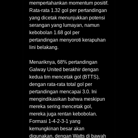
mempertahankan momentum positif.
Rata-rata 1.32 gol per pertandingan
yang dicetak menunjukkan potensi
serangan yang lumayan, namun
kebobolan 1.68 gol per
pertandingan menyoroti kerapuhan
lini belakang.
Menariknya, 68% pertandingan
Galway United berakhir dengan
kedua tim mencetak gol (BTTS),
dengan rata-rata total gol per
pertandingan mencapai 3.0. Ini
mengindikasikan bahwa meskipun
mereka sering mencetak gol,
mereka juga rentan kebobolan.
Formasi 1-4-2-3-1 yang
kemungkinan besar akan
digunakan, dengan Watts di bawah