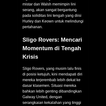
mistar dan Walsh memimpin lini
serang, akan sangat bergantung
pada soliditas lini tengah yang diisi
Hurley dan Keown untuk melindungi
pertahanan.
Sligo Rovers: Mencari
Momentum di Tengah
Krisis
Sligo Rovers, yang musim lalu finis
di posisi ketujuh, kini mendapati diri
mereka terjerembab lebih dekat ke
dasar klasemen. Situasi mereka
bahkan lebih genting dibandingkan
Galway United, dengan
serangkaian kekalahan yang tinggi