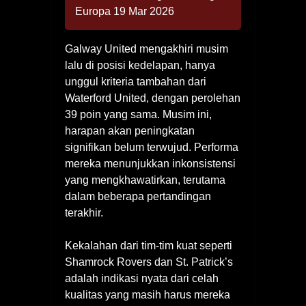
Europa 19 Mar 2026
Galway United mengakhiri musim
lalu di posisi kedelapan, hanya
unggul kriteria tambahan dari
Waterford United, dengan perolehan
39 poin yang sama. Musim ini,
harapan akan peningkatan
signifikan belum terwujud. Performa
mereka menunjukkan inkonsistensi
yang mengkhawatirkan, terutama
dalam beberapa pertandingan
terakhir.
Kekalahan dari tim-tim kuat seperti
Shamrock Rovers dan St. Patrick’s
adalah indikasi nyata dari celah
kualitas yang masih harus mereka