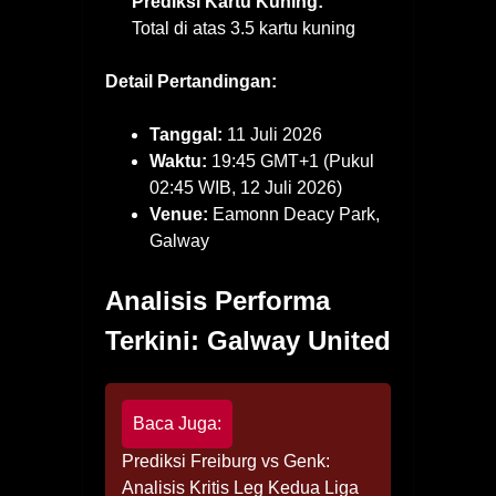
Prediksi Kartu Kuning:
Total di atas 3.5 kartu kuning
Detail Pertandingan:
Tanggal:
11 Juli 2026
Waktu:
19:45 GMT+1 (Pukul
02:45 WIB, 12 Juli 2026)
Venue:
Eamonn Deacy Park,
Galway
Analisis Performa
Terkini: Galway United
Baca Juga:
Prediksi Freiburg vs Genk:
Analisis Kritis Leg Kedua Liga