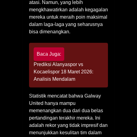
atasi. Namun, yang lebih
mengkhawatirkan adalah kegagalan
mereka untuk meraih poin maksimal
dalam laga-laga yang seharusnya
bisa dimenangkan.
Baca Juga:
Prediksi Alanyaspor vs
Kocaelispor 18 Maret 2026:
Analisis Mendalam
Statistik mencatat bahwa Galway
United hanya mampu
memenangkan dua dari dua belas
pertandingan terakhir mereka. Ini
adalah rekor yang tidak impresif dan
menunjukkan kesulitan tim dalam