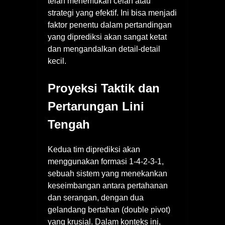
telah menemukan celah atau
strategi yang efektif. Ini bisa menjadi
faktor penentu dalam pertandingan
yang diprediksi akan sangat ketat
dan mengandalkan detail-detail
kecil.
Proyeksi Taktik dan
Pertarungan Lini
Tengah
Kedua tim diprediksi akan
menggunakan formasi 1-4-2-3-1,
sebuah sistem yang menekankan
keseimbangan antara pertahanan
dan serangan, dengan dua
gelandang bertahan (double pivot)
yang krusial. Dalam konteks ini,