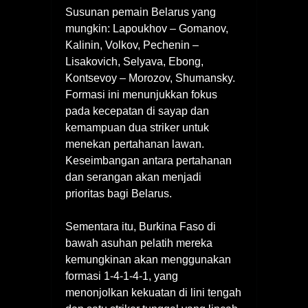
Susunan pemain Belarus yang
mungkin: Lapoukhov – Gomanov,
Kalinin, Volkov, Pechenin –
Lisakovich, Selyava, Ebong,
Kontsevoy – Morozov, Shumansky.
Formasi ini menunjukkan fokus
pada kecepatan di sayap dan
kemampuan dua striker untuk
menekan pertahanan lawan.
Keseimbangan antara pertahanan
dan serangan akan menjadi
prioritas bagi Belarus.
Sementara itu, Burkina Faso di
bawah asuhan pelatih mereka
kemungkinan akan menggunakan
formasi 1-4-1-4-1, yang
menonjolkan kekuatan di lini tengah