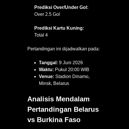
Prediksi Over/Under Gol:
Over 2.5 Gol
Prediksi Kartu Kuning:
Total 4
Pertandingan ini dijadwalkan pada:
Tanggal:
9 Juni 2026
Waktu:
Pukul 20:00 WIB
Venue:
Stadion Dinamo,
Minsk, Belarus
Analisis Mendalam
Pertandingan Belarus
vs Burkina Faso