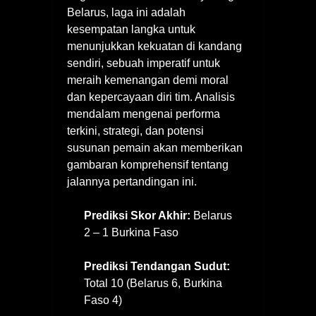
Belarus, laga ini adalah
kesempatan langka untuk
menunjukkan kekuatan di kandang
sendiri, sebuah imperatif untuk
meraih kemenangan demi moral
dan kepercayaan diri tim. Analisis
mendalam mengenai performa
terkini, strategi, dan potensi
susunan pemain akan memberikan
gambaran komprehensif tentang
jalannya pertandingan ini.
Prediksi Skor Akhir:
Belarus
2 – 1 Burkina Faso
Prediksi Tendangan Sudut:
Total 10 (Belarus 6, Burkina
Faso 4)