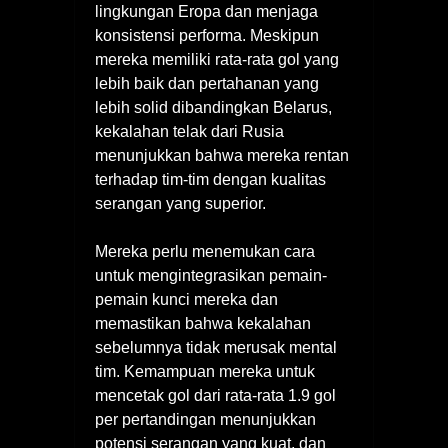
lingkungan Eropa dan menjaga
konsistensi performa. Meskipun
mereka memiliki rata-rata gol yang
lebih baik dan pertahanan yang
lebih solid dibandingkan Belarus,
kekalahan telak dari Rusia
menunjukkan bahwa mereka rentan
terhadap tim-tim dengan kualitas
serangan yang superior.
Mereka perlu menemukan cara
untuk mengintegrasikan pemain-
pemain kunci mereka dan
memastikan bahwa kekalahan
sebelumnya tidak merusak mental
tim. Kemampuan mereka untuk
mencetak gol dari rata-rata 1.9 gol
per pertandingan menunjukkan
potensi serangan yang kuat, dan