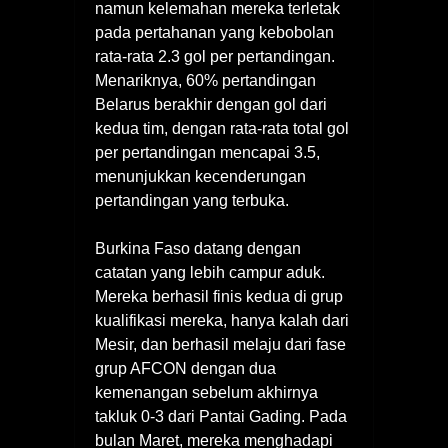
namun kelemahan mereka terletak
pada pertahanan yang kebobolan
rata-rata 2.3 gol per pertandingan.
Menariknya, 60% pertandingan
Belarus berakhir dengan gol dari
kedua tim, dengan rata-rata total gol
per pertandingan mencapai 3.5,
menunjukkan kecenderungan
pertandingan yang terbuka.
Burkina Faso datang dengan
catatan yang lebih campur aduk.
Mereka berhasil finis kedua di grup
kualifikasi mereka, hanya kalah dari
Mesir, dan berhasil melaju dari fase
grup AFCON dengan dua
kemenangan sebelum akhirnya
takluk 0-3 dari Pantai Gading. Pada
bulan Maret, mereka menghadapi