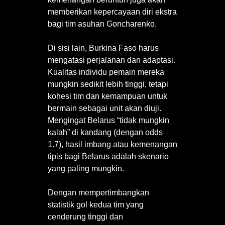
memberikan kepercayaan diri ekstra
bagi tim asuhan Goncharenko.
Di sisi lain, Burkina Faso harus
mengatasi perjalanan dan adaptasi.
Kualitas individu pemain mereka
mungkin sedikit lebih tinggi, tetapi
kohesi tim dan kemampuan untuk
bermain sebagai unit akan diuji.
Mengingat Belarus “tidak mungkin
kalah” di kandang (dengan odds
1.7), hasil imbang atau kemenangan
tipis bagi Belarus adalah skenario
yang paling mungkin.
Dengan mempertimbangkan
statistik gol kedua tim yang
cenderung tinggi dan