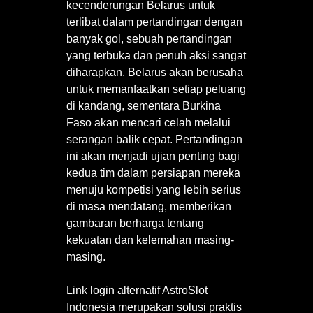
kecenderungan Belarus untuk
terlibat dalam pertandingan dengan
banyak gol, sebuah pertandingan
yang terbuka dan penuh aksi sangat
diharapkan. Belarus akan berusaha
untuk memanfaatkan setiap peluang
di kandang, sementara Burkina
Faso akan mencari celah melalui
serangan balik cepat. Pertandingan
ini akan menjadi ujian penting bagi
kedua tim dalam persiapan mereka
menuju kompetisi yang lebih serius
di masa mendatang, memberikan
gambaran berharga tentang
kekuatan dan kelemahan masing-
masing.
Link login alternatif AstroSlot
Indonesia merupakan solusi praktis