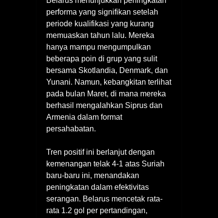
Belarus menunjukkan peningkatan
performa yang signifikan setelah
periode kualifikasi yang kurang
memuaskan tahun lalu. Mereka
hanya mampu mengumpulkan
beberapa poin di grup yang sulit
bersama Skotlandia, Denmark, dan
Yunani. Namun, kebangkitan terlihat
pada bulan Maret, di mana mereka
berhasil mengalahkan Siprus dan
Armenia dalam format
persahabatan.
Tren positif ini berlanjut dengan
kemenangan telak 4-1 atas Suriah
baru-baru ini, menandakan
peningkatan dalam efektivitas
serangan. Belarus mencetak rata-
rata 1.2 gol per pertandingan,