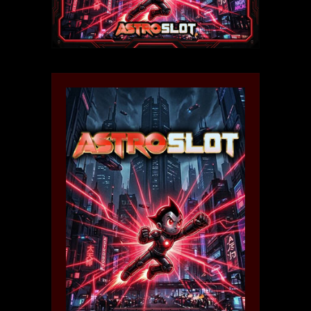
Navigasi
pos