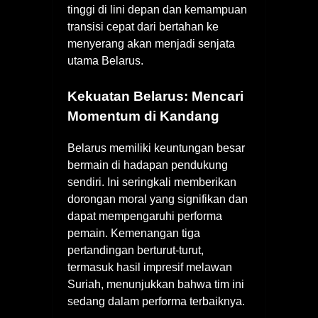
tinggi di lini depan dan kemampuan
transisi cepat dari bertahan ke
menyerang akan menjadi senjata
utama Belarus.
Kekuatan Belarus: Mencari
Momentum di Kandang
Belarus memiliki keuntungan besar
bermain di hadapan pendukung
sendiri. Ini seringkali memberikan
dorongan moral yang signifikan dan
dapat mempengaruhi performa
pemain. Kemenangan tiga
pertandingan berturut-turut,
termasuk hasil impresif melawan
Suriah, menunjukkan bahwa tim ini
sedang dalam performa terbaiknya.