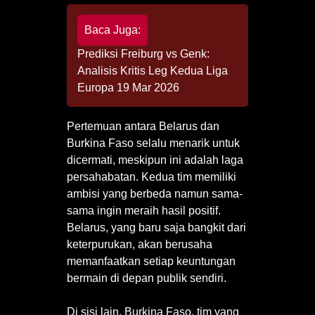
Baca Juga:
Prediksi Freiburg vs Genk:
Analisis Kritis Leg Kedua Liga
Europa 19 Mar 2026
Pertemuan antara Belarus dan
Burkina Faso selalu menarik untuk
dicermati, meskipun ini adalah laga
persahabatan. Kedua tim memiliki
ambisi yang berbeda namun sama-
sama ingin meraih hasil positif.
Belarus, yang baru saja bangkit dari
keterpurukan, akan berusaha
memanfaatkan setiap keuntungan
bermain di depan publik sendiri.
Di sisi lain, Burkina Faso, tim yang