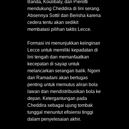
Banda, Koulibaly, dan Pierotti
mendukung Cheddira di lini serang.
Absennya Sottil dan Berisha karena
cedera tentu akan sedikit
membatasi pilihan taktis Lecce.
Formasi ini menunjukkan keinginan
Lecce untuk memiliki kepadatan di
lini tengah dan memanfaatkan
kecepatan di sayap untuk
melancarkan serangan balik. Ngom
dan Ramadani akan bertugas
penting untuk memutus aliran bola
lawan dan mendistribusikan bola ke
depan. Ketergantungan pada
Cheddira sebagai ujung tombak
tunggal menuntut efisiensi tinggi
dalam penyelesaian akhir.