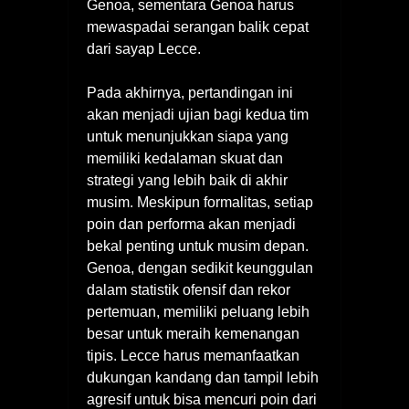
Genoa, sementara Genoa harus
mewaspadai serangan balik cepat
dari sayap Lecce.
Pada akhirnya, pertandingan ini
akan menjadi ujian bagi kedua tim
untuk menunjukkan siapa yang
memiliki kedalaman skuat dan
strategi yang lebih baik di akhir
musim. Meskipun formalitas, setiap
poin dan performa akan menjadi
bekal penting untuk musim depan.
Genoa, dengan sedikit keunggulan
dalam statistik ofensif dan rekor
pertemuan, memiliki peluang lebih
besar untuk meraih kemenangan
tipis. Lecce harus memanfaatkan
dukungan kandang dan tampil lebih
agresif untuk bisa mencuri poin dari