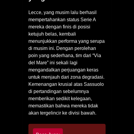
Lecce, yang musim lalu berhasil
mempertahankan status Serie A
mereka dengan finis di posisi
ketujuh belas, kembali
menunjukkan performa yang serupa
di musim ini. Dengan perolehan
poin yang sederhana, tim dari “Via
del Mare” ini sekali lagi
mengandalkan perjuangan keras
untuk menjauh dari zona degradasi.
Kemenangan krusial atas Sassuolo
di pertandingan sebelumnya
memberikan sedikit kelegaan,
memastikan bahwa mereka tidak
akan tergelincir ke divisi bawah.