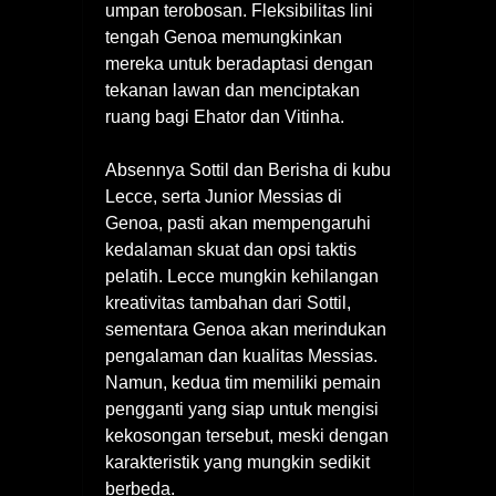
umpan terobosan. Fleksibilitas lini
tengah Genoa memungkinkan
mereka untuk beradaptasi dengan
tekanan lawan dan menciptakan
ruang bagi Ehator dan Vitinha.
Absennya Sottil dan Berisha di kubu
Lecce, serta Junior Messias di
Genoa, pasti akan mempengaruhi
kedalaman skuat dan opsi taktis
pelatih. Lecce mungkin kehilangan
kreativitas tambahan dari Sottil,
sementara Genoa akan merindukan
pengalaman dan kualitas Messias.
Namun, kedua tim memiliki pemain
pengganti yang siap untuk mengisi
kekosongan tersebut, meski dengan
karakteristik yang mungkin sedikit
berbeda.