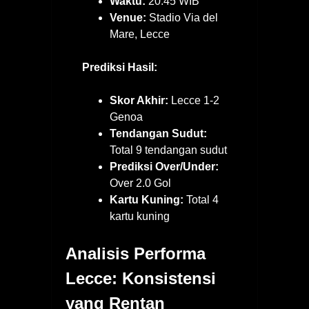
Waktu:
20:45 WIB
Venue:
Stadio Via del
Mare, Lecce
Prediksi Hasil:
Skor Akhir:
Lecce 1-2
Genoa
Tendangan Sudut:
Total 9 tendangan sudut
Prediksi Over/Under:
Over 2.0 Gol
Kartu Kuning:
Total 4
kartu kuning
Analisis Performa
Lecce: Konsistensi
yang Rentan