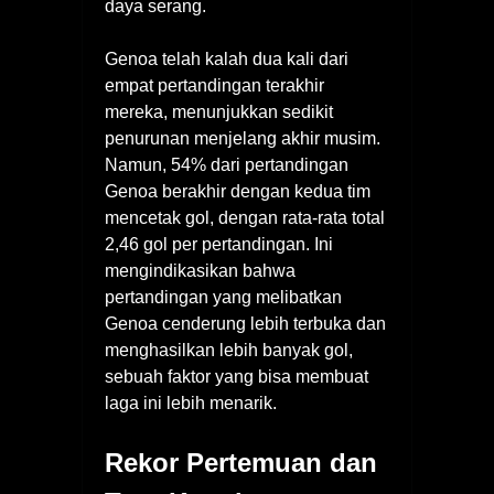
daya serang.
Genoa telah kalah dua kali dari
empat pertandingan terakhir
mereka, menunjukkan sedikit
penurunan menjelang akhir musim.
Namun, 54% dari pertandingan
Genoa berakhir dengan kedua tim
mencetak gol, dengan rata-rata total
2,46 gol per pertandingan. Ini
mengindikasikan bahwa
pertandingan yang melibatkan
Genoa cenderung lebih terbuka dan
menghasilkan lebih banyak gol,
sebuah faktor yang bisa membuat
laga ini lebih menarik.
Rekor Pertemuan dan