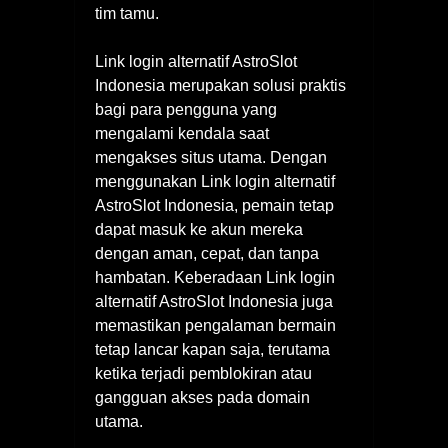
tim tamu.
Link login alternatif AstroSlot
Indonesia merupakan solusi praktis
bagi para pengguna yang
mengalami kendala saat
mengakses situs utama. Dengan
menggunakan Link login alternatif
AstroSlot Indonesia, pemain tetap
dapat masuk ke akun mereka
dengan aman, cepat, dan tanpa
hambatan. Keberadaan Link login
alternatif AstroSlot Indonesia juga
memastikan pengalaman bermain
tetap lancar kapan saja, terutama
ketika terjadi pemblokiran atau
gangguan akses pada domain
utama.