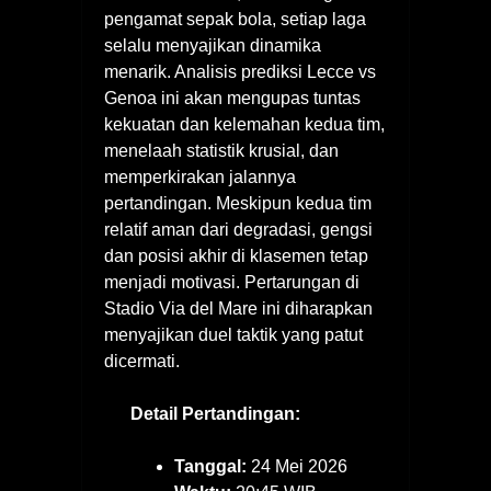
pengamat sepak bola, setiap laga
selalu menyajikan dinamika
menarik. Analisis prediksi Lecce vs
Genoa ini akan mengupas tuntas
kekuatan dan kelemahan kedua tim,
menelaah statistik krusial, dan
memperkirakan jalannya
pertandingan. Meskipun kedua tim
relatif aman dari degradasi, gengsi
dan posisi akhir di klasemen tetap
menjadi motivasi. Pertarungan di
Stadio Via del Mare ini diharapkan
menyajikan duel taktik yang patut
dicermati.
Detail Pertandingan:
Tanggal:
24 Mei 2026