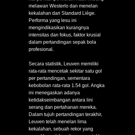
melawan Westerlo dan menelan
kekalahan dari Standard Liège.
Performa yang lesu ini
mengindikasikan kurangnya
intensitas dan fokus, faktor krusial
dalam pertandingan sepak bola
profesional.
Secara statistik, Leuven memiliki
rata-rata mencetak sekitar satu gol
per pertandingan, sementara
kebobolan rata-rata 1.54 gol. Angka
ini menegaskan adanya
ketidakseimbangan antara lini
serang dan pertahanan mereka.
Dalam tujuh pertandingan terakhir,
Leuven telah menelan lima
kekalahan, sebuah rekor yang