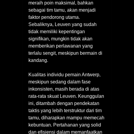
meraih poin maksimal, bahkan
sebagai tim tamu, akan menjadi
faktor pendorong utama.
Sebaliknya, Leuven yang sudah
tidak memiliki kepentingan
signifikan, mungkin tidak akan
memberikan perlawanan yang
terlalu sengit, meskipun bermain di
kandang.
Kualitas individu pemain Antwerp,
meskipun sedang dalam fase
inkonsisten, masih berada di atas
rata-rata skuat Leuven. Keunggulan
ini, ditambah dengan pendekatan
taktis yang lebih terstruktur dari tim
tamu, diharapkan mampu memecah
kebuntuan. Pertahanan yang solid
dan efisiensi dalam memanfaatkan