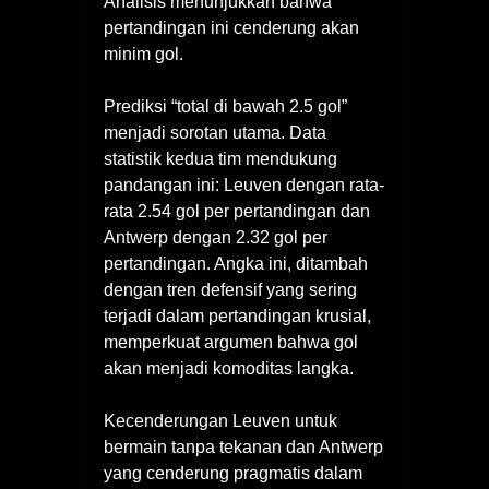
Analisis menunjukkan bahwa
pertandingan ini cenderung akan
minim gol.
Prediksi “total di bawah 2.5 gol”
menjadi sorotan utama. Data
statistik kedua tim mendukung
pandangan ini: Leuven dengan rata-
rata 2.54 gol per pertandingan dan
Antwerp dengan 2.32 gol per
pertandingan. Angka ini, ditambah
dengan tren defensif yang sering
terjadi dalam pertandingan krusial,
memperkuat argumen bahwa gol
akan menjadi komoditas langka.
Kecenderungan Leuven untuk
bermain tanpa tekanan dan Antwerp
yang cenderung pragmatis dalam