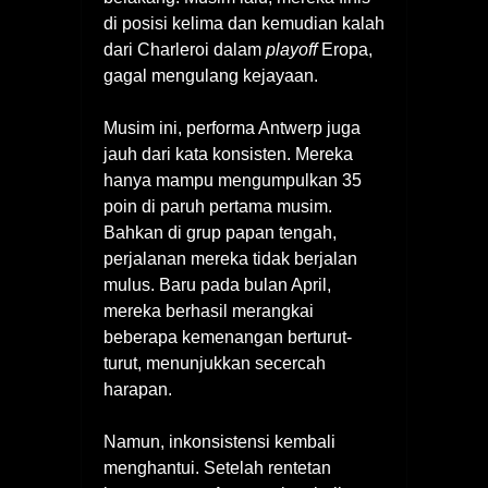
di posisi kelima dan kemudian kalah
dari Charleroi dalam
playoff
Eropa,
gagal mengulang kejayaan.
Musim ini, performa Antwerp juga
jauh dari kata konsisten. Mereka
hanya mampu mengumpulkan 35
poin di paruh pertama musim.
Bahkan di grup papan tengah,
perjalanan mereka tidak berjalan
mulus. Baru pada bulan April,
mereka berhasil merangkai
beberapa kemenangan berturut-
turut, menunjukkan secercah
harapan.
Namun, inkonsistensi kembali
menghantui. Setelah rentetan