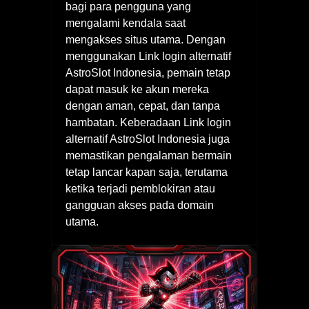
bagi para pengguna yang
mengalami kendala saat
mengakses situs utama. Dengan
menggunakan Link login alternatif
AstroSlot Indonesia, pemain tetap
dapat masuk ke akun mereka
dengan aman, cepat, dan tanpa
hambatan. Keberadaan Link login
alternatif AstroSlot Indonesia juga
memastikan pengalaman bermain
tetap lancar kapan saja, terutama
ketika terjadi pemblokiran atau
gangguan akses pada domain
utama.