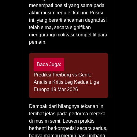
menempati posisi yang sama pada
akhir musim reguler kali ini. Posisi
ini, yang berarti ancaman degradasi
telah sirna, secara signifikan
mengurangi motivasi kompetitif para
pemain.
Baca Juga:
Prediksi Freiburg vs Genk:
Analisis Kritis Leg Kedua Liga
Europa 19 Mar 2026
Dampak dari hilangnya tekanan ini
terlihat jelas pada performa mereka
di musim semi. Leuven praktis
berhenti berkompetisi secara serius,
hanya mampu meraih hasil imbang