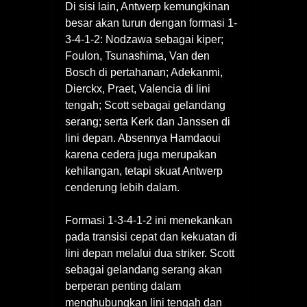
Di sisi lain, Antwerp kemungkinan
besar akan turun dengan formasi 1-
3-4-1-2: Nodzawa sebagai kiper;
Foulon, Tsunashima, Van den
Bosch di pertahanan; Adekanmi,
Dierckx, Praet, Valencia di lini
tengah; Scott sebagai gelandang
serang; serta Kerk dan Janssen di
lini depan. Absennya Hamdaoui
karena cedera juga merupakan
kehilangan, tetapi skuat Antwerp
cenderung lebih dalam.
Formasi 1-3-4-1-2 ini menekankan
pada transisi cepat dan kekuatan di
lini depan melalui dua striker. Scott
sebagai gelandang serang akan
berperan penting dalam
menghubungkan lini tengah dan