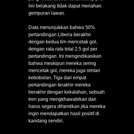
lini belakang tidak dapat menahan
gempuran lawan.
Data menunjukkan bahwa 50%
pertandingan Liberia berakhir
dengan kedua tim mencetak gol,
dengan rata-rata total 2.5 gol per
pertandingan. Ini mengindikasikan
bahwa meskipun mereka sering
mencetak gol, mereka juga rentan
kebobolan. Tiga dari empat
pertandingan terakhir mereka
berakhir dengan kekalahan, sebuah
tren yang mengkhawatirkan dan
harus segera dihentikan jika mereka
ingin mendapatkan hasil positif di
kandang sendiri.