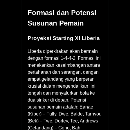
Formasi dan Potensi
Susunan Pemain
Proyeksi Starting XI Liberia
Liberia diperkirakan akan bermain
dengan formasi 1-4-4-2. Formasi ini
menekankan keseimbangan antara
pertahanan dan serangan, dengan
empat gelandang yang berperan
krusial dalam mengendalikan lini
tengah dan menyalurkan bola ke
dua striker di depan. Potensi
susunan pemain adalah: Eanae
(Kiper) – Fully, Dwe, Balde, Tarnyou
(Bek) – Twe, Dorley, Tee, Andrews
(Gelandang) – Gono, Bah