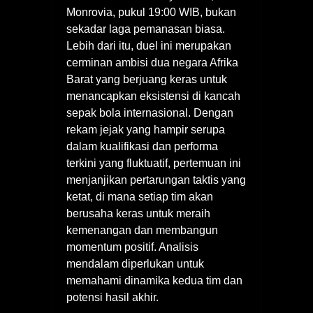
Monrovia, pukul 19:00 WIB, bukan
sekadar laga pemanasan biasa.
Lebih dari itu, duel ini merupakan
cerminan ambisi dua negara Afrika
Barat yang berjuang keras untuk
menancapkan eksistensi di kancah
sepak bola internasional. Dengan
rekam jejak yang hampir serupa
dalam kualifikasi dan performa
terkini yang fluktuatif, pertemuan ini
menjanjikan pertarungan taktis yang
ketat, di mana setiap tim akan
berusaha keras untuk meraih
kemenangan dan membangun
momentum positif. Analisis
mendalam diperlukan untuk
memahami dinamika kedua tim dan
potensi hasil akhir.