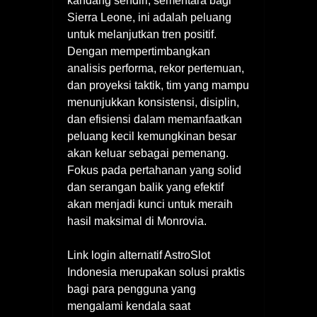
kandang sendiri, sementara bagi
Sierra Leone, ini adalah peluang
untuk melanjutkan tren positif.
Dengan mempertimbangkan
analisis performa, rekor pertemuan,
dan proyeksi taktik, tim yang mampu
menunjukkan konsistensi, disiplin,
dan efisiensi dalam memanfaatkan
peluang kecil kemungkinan besar
akan keluar sebagai pemenang.
Fokus pada pertahanan yang solid
dan serangan balik yang efektif
akan menjadi kunci untuk meraih
hasil maksimal di Monrovia.
Link login alternatif AstroSlot
Indonesia merupakan solusi praktis
bagi para pengguna yang
mengalami kendala saat