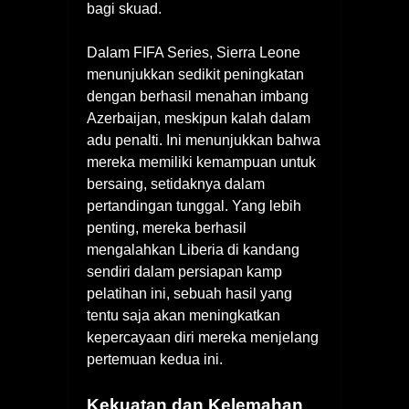
bagi skuad.
Dalam FIFA Series, Sierra Leone
menunjukkan sedikit peningkatan
dengan berhasil menahan imbang
Azerbaijan, meskipun kalah dalam
adu penalti. Ini menunjukkan bahwa
mereka memiliki kemampuan untuk
bersaing, setidaknya dalam
pertandingan tunggal. Yang lebih
penting, mereka berhasil
mengalahkan Liberia di kandang
sendiri dalam persiapan kamp
pelatihan ini, sebuah hasil yang
tentu saja akan meningkatkan
kepercayaan diri mereka menjelang
pertemuan kedua ini.
Kekuatan dan Kelemahan