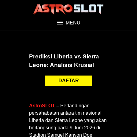
Skip
to
content
MENU
Prediksi Liberia vs Sierra
Leone: Analisis Krusial
DAFTAR
AstroSLOT
–
Pertandingan
persahabatan antara tim nasional
Liberia dan Sierra Leone yang akan
berlangsung pada 9 Juni 2026 di
Stadion Samuel Kanyon Doe,