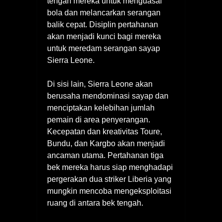
tengah mereka untuk menguasai
bola dan melancarkan serangan
balik cepat. Disiplin pertahanan
akan menjadi kunci bagi mereka
untuk meredam serangan sayap
Sierra Leone.
Di sisi lain, Sierra Leone akan
berusaha mendominasi sayap dan
menciptakan kelebihan jumlah
pemain di area penyerangan.
Kecepatan dan kreativitas Toure,
Bundu, dan Kargbo akan menjadi
ancaman utama. Pertahanan tiga
bek mereka harus siap menghadapi
pergerakan dua striker Liberia yang
mungkin mencoba mengeksploitasi
ruang di antara bek tengah.