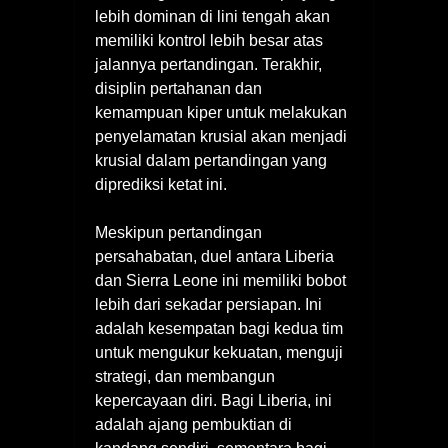
lebih dominan di lini tengah akan
memiliki kontrol lebih besar atas
jalannya pertandingan. Terakhir,
disiplin pertahanan dan
kemampuan kiper untuk melakukan
penyelamatan krusial akan menjadi
krusial dalam pertandingan yang
diprediksi ketat ini.
Meskipun pertandingan
persahabatan, duel antara Liberia
dan Sierra Leone ini memiliki bobot
lebih dari sekadar persiapan. Ini
adalah kesempatan bagi kedua tim
untuk mengukur kekuatan, menguji
strategi, dan membangun
kepercayaan diri. Bagi Liberia, ini
adalah ajang pembuktian di