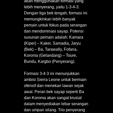
akan menggunakan formasi yang
lebih menyerang, yaitu 1-3-4-3.
Dengan tiga bek tengah, formasi ini
memungkinkan lebih banyak
pemain untuk fokus pada serangan
dan mendominasi sayap. Potensi
susunan pemain adalah: Kamara
(Kiper) – Kakei, Samadia, Jaryu
(Bek) – Ba, Tarawally, Fofana,
Koroma (Gelandang) – Toure,
Bundu, Kargbo (Penyerang).
Formasi 3-4-3 ini menunjukkan
ambisi Sierra Leone untuk bermain
ofensif dan menekan lawan sejak
awal. Peran bek sayap seperti Ba
dan Koroma akan sangat krusial
dalam menyediakan lebar serangan
dan umpan silang. Trio penyerang