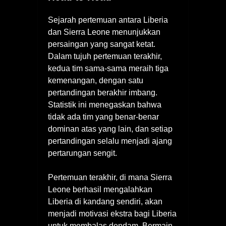
Sejarah pertemuan antara Liberia
dan Sierra Leone menunjukkan
persaingan yang sangat ketat.
Dalam tujuh pertemuan terakhir,
kedua tim sama-sama meraih tiga
kemenangan, dengan satu
pertandingan berakhir imbang.
Statistik ini menegaskan bahwa
tidak ada tim yang benar-benar
dominan atas yang lain, dan setiap
pertandingan selalu menjadi ajang
pertarungan sengit.
Pertemuan terakhir, di mana Sierra
Leone berhasil mengalahkan
Liberia di kandang sendiri, akan
menjadi motivasi ekstra bagi Liberia
untuk membalas dendam. Bermain