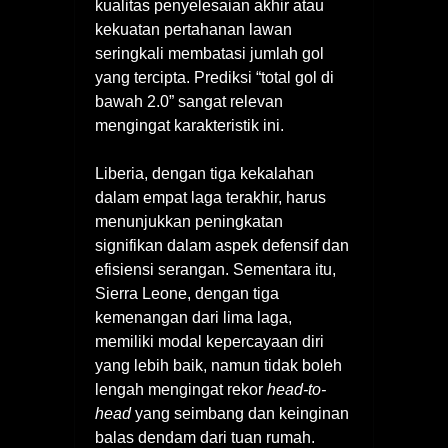
kualitas penyelesaian akhir atau
kekuatan pertahanan lawan
seringkali membatasi jumlah gol
yang tercipta. Prediksi “total gol di
bawah 2.0” sangat relevan
mengingat karakteristik ini.
Liberia, dengan tiga kekalahan
dalam empat laga terakhir, harus
menunjukkan peningkatan
signifikan dalam aspek defensif dan
efisiensi serangan. Sementara itu,
Sierra Leone, dengan tiga
kemenangan dari lima laga,
memiliki modal kepercayaan diri
yang lebih baik, namun tidak boleh
lengah mengingat rekor
head-to-
head
yang seimbang dan keinginan
balas dendam dari tuan rumah.