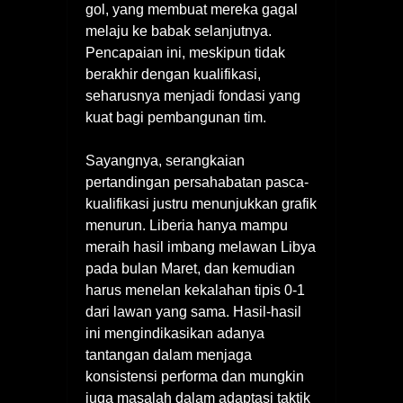
gol, yang membuat mereka gagal
melaju ke babak selanjutnya.
Pencapaian ini, meskipun tidak
berakhir dengan kualifikasi,
seharusnya menjadi fondasi yang
kuat bagi pembangunan tim.
Sayangnya, serangkaian
pertandingan persahabatan pasca-
kualifikasi justru menunjukkan grafik
menurun. Liberia hanya mampu
meraih hasil imbang melawan Libya
pada bulan Maret, dan kemudian
harus menelan kekalahan tipis 0-1
dari lawan yang sama. Hasil-hasil
ini mengindikasikan adanya
tantangan dalam menjaga
konsistensi performa dan mungkin
juga masalah dalam adaptasi taktik