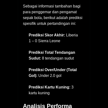
Sebagai informasi tambahan bagi
para penggemar dan pengamat
sepak bola, berikut adalah prediksi
spesifik untuk pertandingan ini:
Prediksi Skor Akhir:
Liberia
1 – 0 Sierra Leone
Prediksi Total Tendangan
Sudut:
8 tendangan sudut
Prediksi Over/Under (Total
Gol):
Under 2.0 gol
Prediksi Kartu Kuning:
3
kartu kuning
Analisis Performa