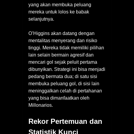
yang akan membuka peluang
mereka untuk lolos ke babak
selanjutnya.
O’Higgins akan datang dengan
mentalitas menyerang dan risiko
tinggi. Mereka tidak memiliki pilihan
lain selain bermain agresif dan
mencari gol sejak peluit pertama
dibunyikan. Strategi ini bisa menjadi
pedang bermata dua; di satu sisi
membuka peluang gol, di sisi lain
meninggalkan celah di pertahanan
yang bisa dimanfaatkan oleh
Millonarios.
Rekor Pertemuan dan
Statistik Kunci