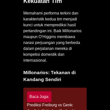
Kekuatan Tim
Memahami performa terkini dan
karakteristik kedua tim menjadi
kunci untuk memprediksi hasil
pertandingan ini. Baik Millonarios
maupun O’Higgins membawa
narasi perjuangan yang berbeda
dalam perjalanan mereka di
kompetisi domestik dan
internasional.
Millonarios: Tekanan di
Kandang Sendiri
Baca Juga:
Prediksi Freiburg vs Genk: