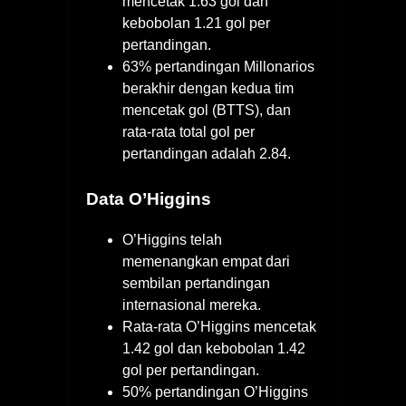
mencetak 1.63 gol dan
kebobolan 1.21 gol per
pertandingan.
63% pertandingan Millonarios
berakhir dengan kedua tim
mencetak gol (BTTS), dan
rata-rata total gol per
pertandingan adalah 2.84.
Data O’Higgins
O’Higgins telah
memenangkan empat dari
sembilan pertandingan
internasional mereka.
Rata-rata O’Higgins mencetak
1.42 gol dan kebobolan 1.42
gol per pertandingan.
50% pertandingan O’Higgins