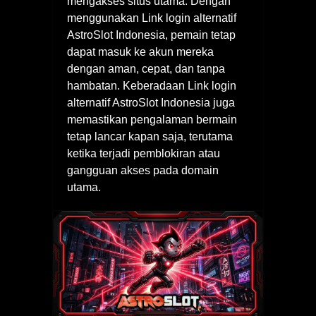
mengakses situs utama. Dengan
menggunakan Link login alternatif
AstroSlot Indonesia, pemain tetap
dapat masuk ke akun mereka
dengan aman, cepat, dan tanpa
hambatan. Keberadaan Link login
alternatif AstroSlot Indonesia juga
memastikan pengalaman bermain
tetap lancar kapan saja, terutama
ketika terjadi pemblokiran atau
gangguan akses pada domain
utama.