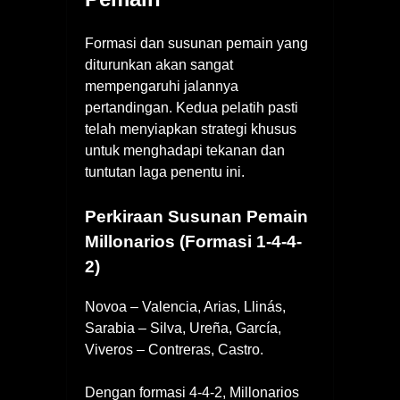
Formasi dan susunan pemain yang
diturunkan akan sangat
mempengaruhi jalannya
pertandingan. Kedua pelatih pasti
telah menyiapkan strategi khusus
untuk menghadapi tekanan dan
tuntutan laga penentu ini.
Perkiraan Susunan Pemain
Millonarios (Formasi 1-4-4-
2)
Novoa – Valencia, Arias, Llinás,
Sarabia – Silva, Ureña, García,
Viveros – Contreras, Castro.
Dengan formasi 4-4-2, Millonarios