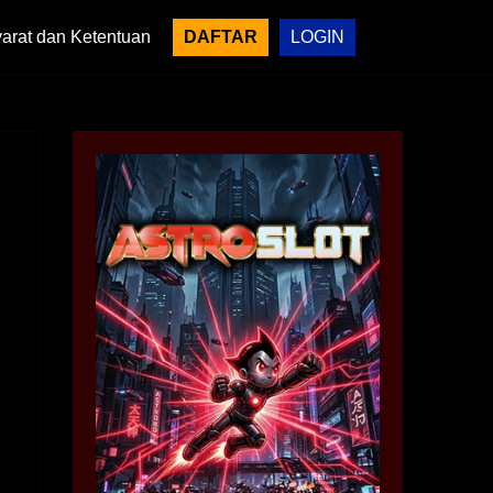
arat dan Ketentuan
DAFTAR
LOGIN