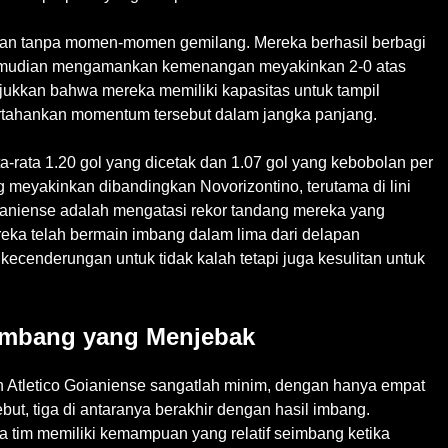
ukan tanpa momen-momen gemilang. Mereka berhasil berbagi
 kemudian mengamankan kemenangan meyakinkan 2-0 atas
jukkan bahwa mereka memiliki kapasitas untuk tampil
ertahankan momentum tersebut dalam jangka panjang.
ata-rata 1.20 gol yang dicetak dan 1.07 gol yang kebobolan per
g meyakinkan dibandingkan Novorizontino, terutama di lini
oianiense adalah mengatasi rekor tandang mereka yang
eka telah bermain imbang dalam lima dari delapan
kecenderungan untuk tidak kalah tetapi juga kesulitan untuk
 Imbang yang Menjebak
n Atletico Goianiense sangatlah minim, dengan hanya empat
ebut, tiga di antaranya berakhir dengan hasil imbang.
tim memiliki kemampuan yang relatif seimbang ketika