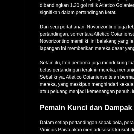
dibandingkan 1.20 gol milik Atletico Goianie
signifikan dalam pertandingan ketat.
Dari segi pertahanan, Novorizontino juga le
pertandingan, sementara Atletico Goianien
Novorizontino memiliki lini belakang yang le
lapangan ini memberikan mereka dasar yan
Selain itu, tren performa juga mendukung tu
belas pertandingan terakhir mereka, menunjuk
Sebaliknya, Atletico Goianiense telah berma
mereka, yang meskipun menghindari kekala
atau peluang menjadi kemenangan penuh. In
Pemain Kunci dan Dampak 
Dalam setiap pertandingan sepak bola, peran
Vinicius Paiva akan menjadi sosok krusial di