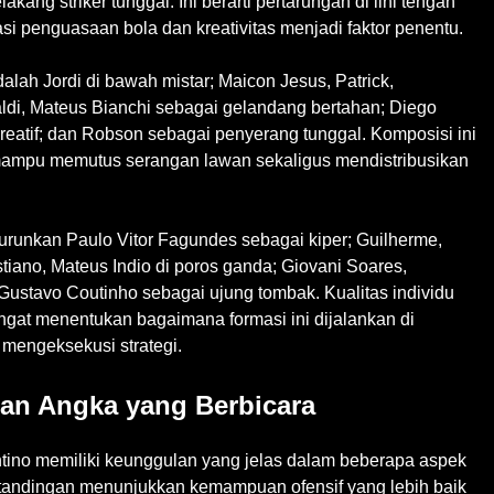
akang striker tunggal. Ini berarti pertarungan di lini tengah
si penguasaan bola dan kreativitas menjadi faktor penentu.
alah Jordi di bawah mistar; Maicon Jesus, Patrick,
 Naldi, Mateus Bianchi sebagai gelandang bertahan; Diego
 kreatif; dan Robson sebagai penyerang tunggal. Komposisi ini
 mampu memutus serangan lawan sekaligus mendistribusikan
runkan Paulo Vitor Fagundes sebagai kiper; Guilherme,
stiano, Mateus Indio di poros ganda; Giovani Soares,
 Gustavo Coutinho sebagai ujung tombak. Kualitas individu
angat menentukan bagaimana formasi ini dijalankan di
 mengeksekusi strategi.
gan Angka yang Berbicara
ontino memiliki keunggulan yang jelas dalam beberapa aspek
pertandingan menunjukkan kemampuan ofensif yang lebih baik