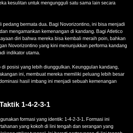
ka kesulitan untuk mengungguli satu sama lain secara
 pedang bermata dua. Bagi Novorizontino, ini bisa menjadi
ut dan mengamankan kemenangan di kandang. Bagi Atletico
ayaan diri bahwa mereka bisa kembali meraih poin, bahkan
gan Novorizontino yang kini menunjukkan performa kandang
adi indikator utama.
 di posisi yang lebih diunggulkan. Keunggulan kandang,
akangan ini, membuat mereka memiliki peluang lebih besar
dominasi hasil imbang ini menjadi sebuah kemenangan
Taktik 1-4-2-3-1
unakan formasi yang identik: 1-4-2-3-1. Formasi ini
ahanan yang kokoh di lini tengah dan serangan yang