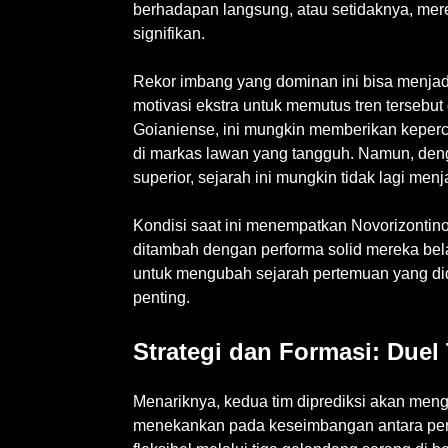
berhadapan langsung, atau setidaknya, mere
signifikan.
Rekor imbang yang dominan ini bisa menjadi
motivasi ekstra untuk memutus tren terseb
Goianiense, ini mungkin memberikan keperc
di markas lawan yang tangguh. Namun, den
superior, sejarah ini mungkin tidak lagi menj
Kondisi saat ini menempatkan Novorizontino
ditambah dengan performa solid mereka bel
untuk mengubah sejarah pertemuan yang di
penting.
Strategi dan Formasi: Duel 
Menariknya, kedua tim diprediksi akan mengg
menekankan pada keseimbangan antara pert