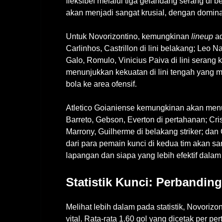
fleksibel melalui tiga gelandang serang di bel
akan menjadi sangat krusial, dengan domina
Untuk Novorizontino, kemungkinan
lineup
ad
Carlinhos, Castrillon di lini belakang; Leo
Galo, Romulo, Vinicius Paiva di lini serang
menunjukkan kekuatan di lini tengah yang
bola ke area ofensif.
Atletico Goianiense kemungkinan akan menu
Barreto, Gebson, Everton di pertahanan; Cri
Marrony, Guilherme di belakang striker; dan
dari para pemain kunci di kedua tim akan s
lapangan dan siapa yang lebih efektif dalam
Statistik Kunci: Perbandin
Melihat lebih dalam pada statistik, Novoriz
vital. Rata-rata 1.60 gol yang dicetak per 