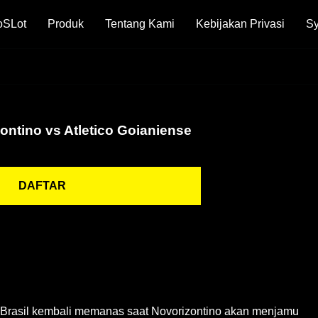
oSLot
Produk
Tentang Kami
Kebijakan Privasi
Sy
ontino vs Atletico Goianiense
DAFTAR
B Brasil kembali memanas saat Novorizontino akan menjamu