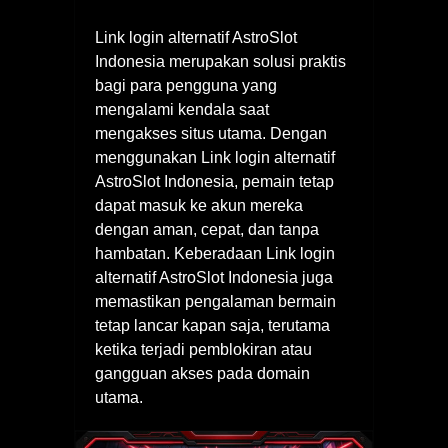
Link login alternatif AstroSlot
Indonesia merupakan solusi praktis
bagi para pengguna yang
mengalami kendala saat
mengakses situs utama. Dengan
menggunakan Link login alternatif
AstroSlot Indonesia, pemain tetap
dapat masuk ke akun mereka
dengan aman, cepat, dan tanpa
hambatan. Keberadaan Link login
alternatif AstroSlot Indonesia juga
memastikan pengalaman bermain
tetap lancar kapan saja, terutama
ketika terjadi pemblokiran atau
gangguan akses pada domain
utama.