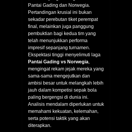
Pantai Gading dan Norwegia.
Pertandingan krusial ini bukan
sekadar perebutan tiket perempat
final, melainkan juga panggung
pembuktian bagi kedua tim yang
telah menunjukkan performa
impresif sepanjang turnamen.
Ekspektasi tinggi menyelimuti laga
Pantai Gading vs Norwegia
,
mengingat rekam jejak mereka yang
sama-sama mengejutkan dan
ambisi besar untuk melangkah lebih
jauh dalam kompetisi sepak bola
paling bergengsi di dunia ini.
Analisis mendalam diperlukan untuk
memahami kekuatan, kelemahan,
serta potensi taktik yang akan
diterapkan.