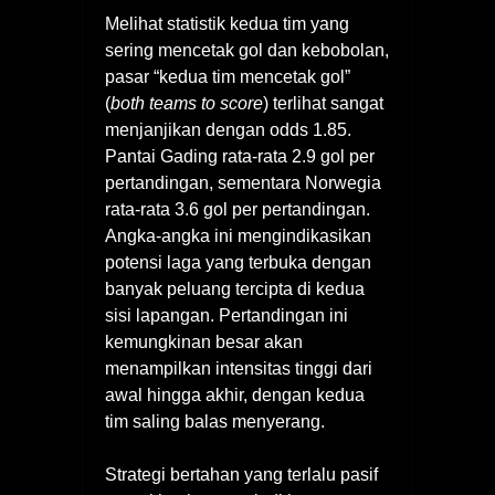
Melihat statistik kedua tim yang
sering mencetak gol dan kebobolan,
pasar “kedua tim mencetak gol”
(
both teams to score
) terlihat sangat
menjanjikan dengan odds 1.85.
Pantai Gading rata-rata 2.9 gol per
pertandingan, sementara Norwegia
rata-rata 3.6 gol per pertandingan.
Angka-angka ini mengindikasikan
potensi laga yang terbuka dengan
banyak peluang tercipta di kedua
sisi lapangan. Pertandingan ini
kemungkinan besar akan
menampilkan intensitas tinggi dari
awal hingga akhir, dengan kedua
tim saling balas menyerang.
Strategi bertahan yang terlalu pasif