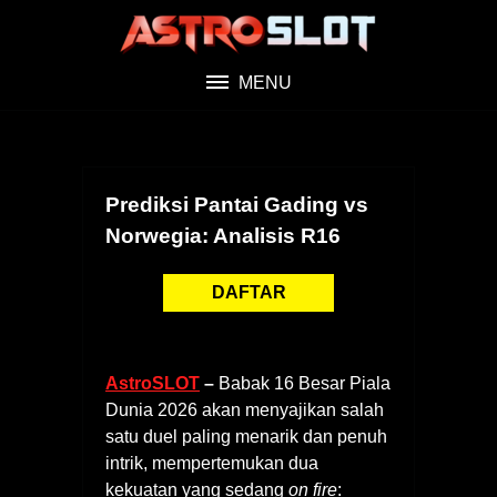
Skip
to
content
MENU
Prediksi Pantai Gading vs
Norwegia: Analisis R16
DAFTAR
AstroSLOT
–
Babak 16 Besar Piala
Dunia 2026 akan menyajikan salah
satu duel paling menarik dan penuh
intrik, mempertemukan dua
kekuatan yang sedang
on fire
: