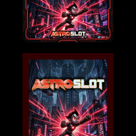
Navigasi
pos