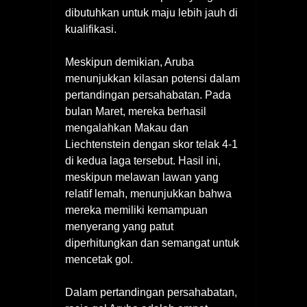
dibutuhkan untuk maju lebih jauh di
kualifikasi.
Meskipun demikian, Aruba
menunjukkan kilasan potensi dalam
pertandingan persahabatan. Pada
bulan Maret, mereka berhasil
mengalahkan Makau dan
Liechtenstein dengan skor telak 4-1
di kedua laga tersebut. Hasil ini,
meskipun melawan lawan yang
relatif lemah, menunjukkan bahwa
mereka memiliki kemampuan
menyerang yang patut
diperhitungkan dan semangat untuk
mencetak gol.
Dalam pertandingan persahabatan,