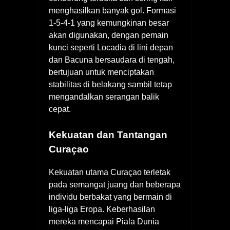
menghasilkan banyak gol. Formasi
1-5-4-1 yang kemungkinan besar
akan digunakan, dengan pemain
kunci seperti Locadia di lini depan
dan Bacuna bersaudara di tengah,
bertujuan untuk menciptakan
stabilitas di belakang sambil tetap
mengandalkan serangan balik
cepat.
Kekuatan dan Tantangan
Curaçao
Kekuatan utama Curaçao terletak
pada semangat juang dan beberapa
individu berbakat yang bermain di
liga-liga Eropa. Keberhasilan
mereka mencapai Piala Dunia