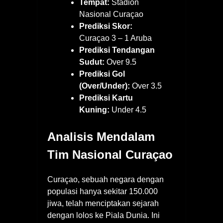
Tempat:
Stadion
Nasional Curaçao
Prediksi Skor:
Curaçao 3 – 1 Aruba
Prediksi Tendangan
Sudut:
Over 9.5
Prediksi Gol
(Over/Under):
Over 3.5
Prediksi Kartu
Kuning:
Under 4.5
Analisis Mendalam
Tim Nasional Curaçao
Curaçao, sebuah negara dengan
populasi hanya sekitar 150.000
jiwa, telah menciptakan sejarah
dengan lolos ke Piala Dunia. Ini