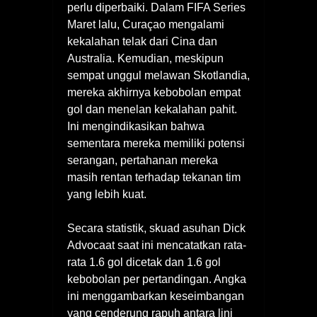
perlu diperbaiki. Dalam FIFA Series
Maret lalu, Curaçao mengalami
kekalahan telak dari Cina dan
Australia. Kemudian, meskipun
sempat unggul melawan Skotlandia,
mereka akhirnya kebobolan empat
gol dan menelan kekalahan pahit.
Ini mengindikasikan bahwa
sementara mereka memiliki potensi
serangan, pertahanan mereka
masih rentan terhadap tekanan tim
yang lebih kuat.
Secara statistik, skuad asuhan Dick
Advocaat saat ini mencatatkan rata-
rata 1.6 gol dicetak dan 1.6 gol
kebobolan per pertandingan. Angka
ini menggambarkan keseimbangan
yang cenderung rapuh antara lini