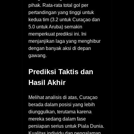
pihak. Rata-rata total gol per
pertandingan yang tinggi untuk
kedua tim (3.2 untuk Curaçao dan
5.0 untuk Aruba) semakin
memperkuat prediksi ini. Ini
menjanjikan laga yang menghibur
dengan banyak aksi di depan
gawang.
Prediksi Taktis dan
Hasil Akhir
Melihat analisis di atas, Curaçao
berada dalam posisi yang lebih
diunggulkan, terutama karena
mereka sedang dalam fase
persiapan serius untuk Piala Dunia.
Kualitas individu dan pengalaman