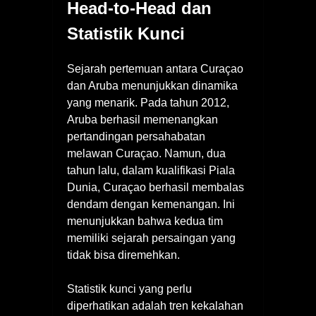
Head-to-Head dan
Statistik Kunci
Sejarah pertemuan antara Curaçao
dan Aruba menunjukkan dinamika
yang menarik. Pada tahun 2012,
Aruba berhasil memenangkan
pertandingan persahabatan
melawan Curaçao. Namun, dua
tahun lalu, dalam kualifikasi Piala
Dunia, Curaçao berhasil membalas
dendam dengan kemenangan. Ini
menunjukkan bahwa kedua tim
memiliki sejarah persaingan yang
tidak bisa diremehkan.
Statistik kunci yang perlu
diperhatikan adalah tren kekalahan