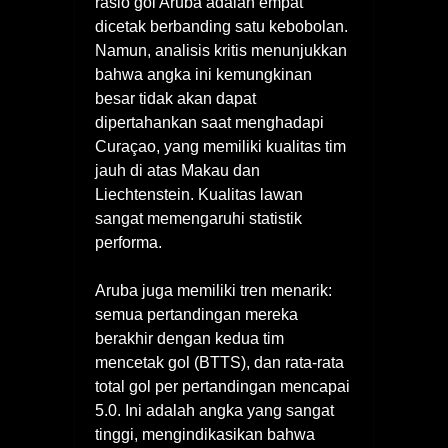
rasio gol Aruba adalah empat
dicetak berbanding satu kebobolan.
Namun, analisis kritis menunjukkan
bahwa angka ini kemungkinan
besar tidak akan dapat
dipertahankan saat menghadapi
Curaçao, yang memiliki kualitas tim
jauh di atas Makau dan
Liechtenstein. Kualitas lawan
sangat memengaruhi statistik
performa.
Aruba juga memiliki tren menarik:
semua pertandingan mereka
berakhir dengan kedua tim
mencetak gol (BTTS), dan rata-rata
total gol per pertandingan mencapai
5.0. Ini adalah angka yang sangat
tinggi, mengindikasikan bahwa