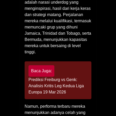
adalah narasi underdog yang
menginspirasi, hasil dari kerja keras
dan strategi matang. Perjalanan
mereka melalui kualifikasi, termasuk
memuncaki grup yang dihuni
Jamaica, Trinidad dan Tobago, serta
Bermuda, menunjukkan kapasitas
mereka untuk bersaing di level
tinggi.
Baca Juga:
Prediksi Freiburg vs Genk:
Analisis Kritis Leg Kedua Liga
Europa 19 Mar 2026
Namun, performa terbaru mereka
menunjukkan adanya celah yang