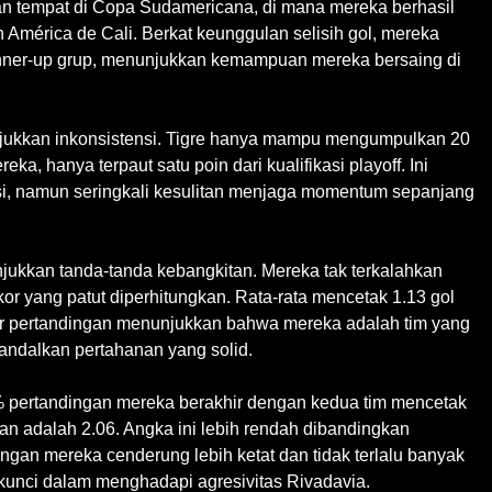
an tempat di Copa Sudamericana, di mana mereka berhasil
mérica de Cali. Berkat keunggulan selisih gol, mereka
runner-up grup, menunjukkan kemampuan mereka bersaing di
jukkan inkonsistensi. Tigre hanya mampu mengumpulkan 20
eka, hanya terpaut satu poin dari kualifikasi playoff. Ini
, namun seringkali kesulitan menjaga momentum sepanjang
jukkan tanda-tanda kebangkitan. Mereka tak terkalahkan
kor yang patut diperhitungkan. Rata-rata mencetak 1.13 gol
er pertandingan menunjukkan bahwa mereka adalah tim yang
andalkan pertahanan yang solid.
% pertandingan mereka berakhir dengan kedua tim mencetak
ngan adalah 2.06. Angka ini lebih rendah dibandingkan
gan mereka cenderung lebih ketat dan tidak terlalu banyak
 kunci dalam menghadapi agresivitas Rivadavia.