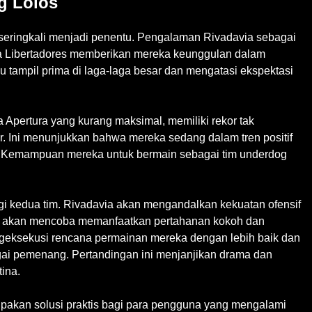
g Lolos
s seringkali menjadi penentu. Pengalaman Rivadavia sebagai
pa Libertadores memberikan mereka keunggulan dalam
 tampil prima di laga-laga besar dan mengatasi ekspektasi
a Apertura yang kurang maksimal, memiliki rekor tak
ir. Ini menunjukkan bahwa mereka sedang dalam tren positif
h. Kemampuan mereka untuk bermain sebagai tim underdog
agi kedua tim. Rivadavia akan mengandalkan kekuatan ofensif
gre akan mencoba memanfaatkan pertahanan kokoh dan
geksekusi rencana permainan mereka dengan lebih baik dan
ai pemenang. Pertandingan ini menjanjikan drama dan
tina.
erupakan solusi praktis bagi para pengguna yang mengalami