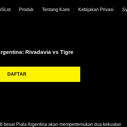
oSLot
Produk
Tentang Kami
Kebijakan Privasi
Sy
Argentina: Rivadavia vs Tigre
DAFTAR
 16 besar Piala Argentina akan mempertemukan dua kekuatan