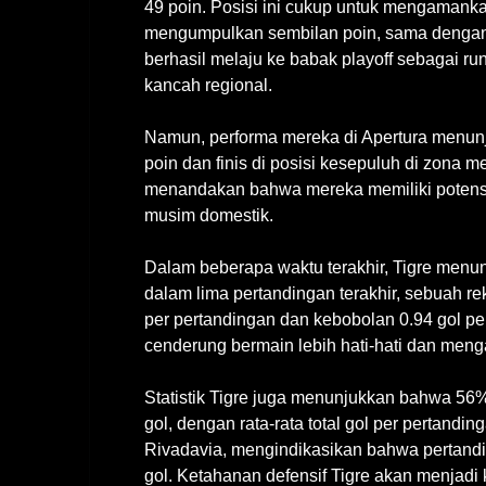
49 poin. Posisi ini cukup untuk mengamank
mengumpulkan sembilan poin, sama dengan A
berhasil melaju ke babak playoff sebagai 
kancah regional.
Namun, performa mereka di Apertura menun
poin dan finis di posisi kesepuluh di zona mer
menandakan bahwa mereka memiliki potensi
musim domestik.
Dalam beberapa waktu terakhir, Tigre menun
dalam lima pertandingan terakhir, sebuah re
per pertandingan dan kebobolan 0.94 gol p
cenderung bermain lebih hati-hati dan meng
Statistik Tigre juga menunjukkan bahwa 56
gol, dengan rata-rata total gol per pertandi
Rivadavia, mengindikasikan bahwa pertandin
gol. Ketahanan defensif Tigre akan menjadi