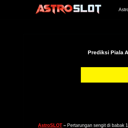
Skip
Astr
to
content
Prediksi Piala 
AstroSLOT
–
Pertarungan sengit di babak