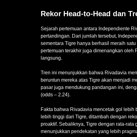
Rekor Head-to-Head dan Tr
Sejarah pertemuan antara Independiente Ri
pertandingan. Dari jumlah tersebut, Inde
sementara Tigre hanya berhasil meraih satu
pertemuan terakhir juga dimenangkan oleh 
langsung.
Tren ini menunjukkan bahwa Rivadavia memi
beruntun mereka atas Tigre akan menjadi mod
pasar juga mendukung pandangan ini, deng
(odds – 2.24).
Fakta bahwa Rivadavia mencetak gol lebih b
lebih tinggi dari Tigre, ditambah dengan 
proaktif. Sebaliknya, Tigre dengan rata-rat
menunjukkan pendekatan yang lebih pragmati