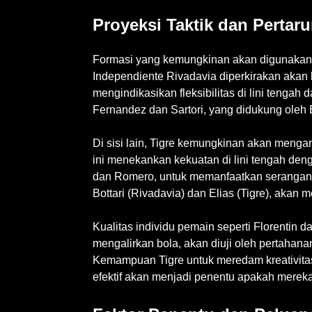
Proyeksi Taktik dan Pertar
Formasi yang kemungkinan akan digunakan
Independiente Rivadavia diperkirakan akan 
mengindikasikan fleksibilitas di lini tengah
Fernandez dan Sartori, yang didukung oleh
Di sisi lain, Tigre kemungkinan akan mengan
ini menekankan kekuatan di lini tengah den
dan Romero, untuk memanfaatkan serangan ba
Bottari (Rivadavia) dan Elias (Tigre), akan
Kualitas individu pemain seperti Florentin
mengalirkan bola, akan diuji oleh pertahana
Kemampuan Tigre untuk meredam kreativitas
efektif akan menjadi penentu apakah merek