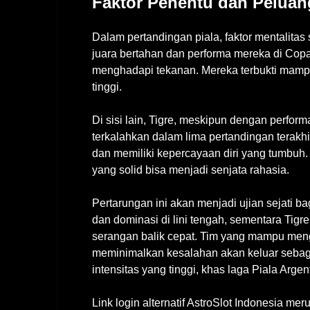
Faktor Penentu dan Peluan
Dalam pertandingan piala, faktor mentalita
juara bertahan dan performa mereka di Co
menghadapi tekanan. Mereka terbukti mampu
tinggi.
Di sisi lain, Tigre, meskipun dengan perform
terkalahkan dalam lima pertandingan terakh
dan memiliki kepercayaan diri yang tumbu
yang solid bisa menjadi senjata rahasia.
Pertarungan ini akan menjadi ujian sejati b
dan dominasi di lini tengah, sementara Ti
serangan balik cepat. Tim yang mampu men
meminimalkan kesalahan akan keluar sebag
intensitas yang tinggi, khas laga Piala Argen
Link login alternatif AstroSlot Indonesia m