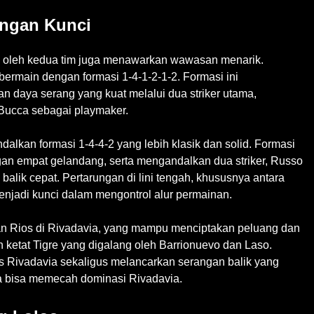
ungan Kunci
 oleh kedua tim juga menawarkan wawasan menarik.
bermain dengan formasi 1-4-1-2-1-2. Formasi ini
 dan daya serang yang kuat melalui dua striker utama,
 Bucca sebagai playmaker.
dalkan formasi 1-4-4-2 yang lebih klasik dan solid. Formasi
gan empat gelandang, serta mengandalkan dua striker, Russo
lik cepat. Pertarungan di lini tengah, khususnya antara
 menjadi kunci dalam mengontrol alur permainan.
 dan Rios di Rivadavia, yang mampu menciptakan peluang dan
n ketat Tigre yang digalang oleh Barrionuevo dan Laso.
 Rivadavia sekaligus melancarkan serangan balik yang
a bisa memecah dominasi Rivadavia.