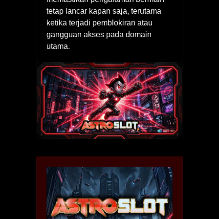
tetap lancar kapan saja, terutama
ketika terjadi pemblokiran atau
gangguan akses pada domain
utama.
Navigasi
pos