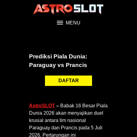
Skip
to
content
MENU
Prediksi Piala Dunia:
Paraguay vs Prancis
DAFTAR
AstroSLOT
–
Babak 16 Besar Piala
Dunia 2026 akan menyajikan duel
krusial antara tim nasional
Paraguay dan Prancis pada 5 Juli
2026. Pertarungan ini