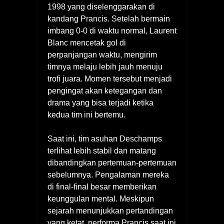
1998 yang diselenggarakan di
kandang Prancis. Setelah bermain
imbang 0-0 di waktu normal, Laurent
Blanc mencetak gol di
perpanjangan waktu, mengirim
timnya melaju lebih jauh menuju
trofi juara. Momen tersebut menjadi
pengingat akan ketegangan dan
drama yang bisa terjadi ketika
kedua tim ini bertemu.
Saat ini, tim asuhan Deschamps
terlihat lebih stabil dan matang
dibandingkan pertemuan-pertemuan
sebelumnya. Pengalaman mereka
di final-final besar memberikan
keunggulan mental. Meskipun
sejarah menunjukkan pertandingan
yang ketat, performa Prancis saat ini