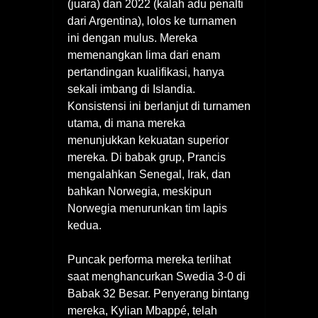
(juara) dan 2022 (kalah adu penalti
dari Argentina), lolos ke turnamen
ini dengan mulus. Mereka
memenangkan lima dari enam
pertandingan kualifikasi, hanya
sekali imbang di Islandia.
Konsistensi ini berlanjut di turnamen
utama, di mana mereka
menunjukkan kekuatan superior
mereka. Di babak grup, Prancis
mengalahkan Senegal, Irak, dan
bahkan Norwegia, meskipun
Norwegia menurunkan tim lapis
kedua.
Puncak performa mereka terlihat
saat menghancurkan Swedia 3-0 di
Babak 32 Besar. Penyerang bintang
mereka, Kylian Mbappé, telah