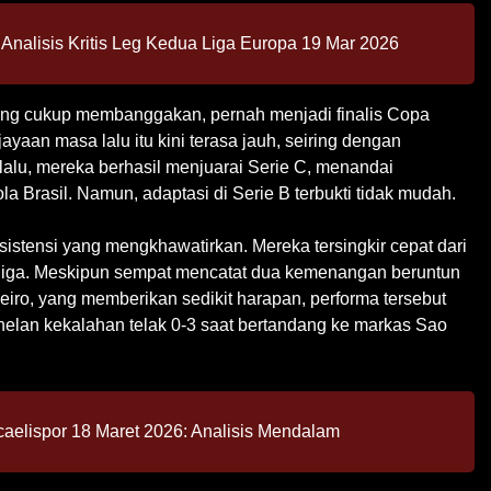
 Analisis Kritis Leg Kedua Liga Europa 19 Mar 2026
yang cukup membanggakan, pernah menjadi finalis Copa
aan masa lalu itu kini terasa jauh, seiring dengan
lalu, mereka berhasil menjuarai Serie C, menandai
 Brasil. Namun, adaptasi di Serie B terbukti tidak mudah.
istensi yang mengkhawatirkan. Mereka tersingkir cepat dari
i liga. Meskipun sempat mencatat dua kemenangan beruntun
eiro, yang memberikan sedikit harapan, performa tersebut
enelan kekalahan telak 0-3 saat bertandang ke markas Sao
caelispor 18 Maret 2026: Analisis Mendalam