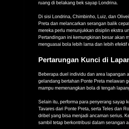
ruang di belakang bek sayap Londrina.
Di sisi Londrina, Chimbinho, Luiz, dan Oliv
Preta dan melancarkan serangan balik cepat
mereka perlu menunjukkan disiplin ekstra u
Pertandingan ini kemungkinan besar akan me
menguasai bola lebih lama dan lebih efektif
Pertarungan Kunci di Lapa
Beberapa duel individu dan area lapangan a
gelandang bertahan Ponte Preta melawan ge
mampu memenangkan bola di tengah lapang
Selain itu, performa para penyerang sayap 
Tavares dari Ponte Preta, serta Teles dan 
dribel yang bisa menjadi ancaman serius.
sambil tetap berkontribusi dalam serangan a