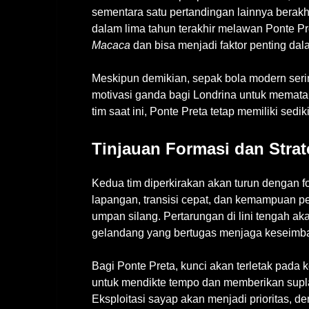
sementara satu pertandingan lainnya berak
dalam lima tahun terakhir melawan Ponte Pr
Macaca
dan bisa menjadi faktor penting dal
Meskipun demikian, sepak bola modern seri
motivasi ganda bagi Londrina untuk memata
tim saat ini, Ponte Preta tetap memiliki sed
Tinjauan Formasi dan Strat
Kedua tim diperkirakan akan turun dengan f
lapangan, transisi cepat, dan kemampuan 
umpan silang. Pertarungan di lini tengah aka
gelandang yang bertugas menjaga keseimba
Bagi Ponte Preta, kunci akan terletak pada 
untuk mendikte tempo dan memberikan suplai
Eksploitasi sayap akan menjadi prioritas, 