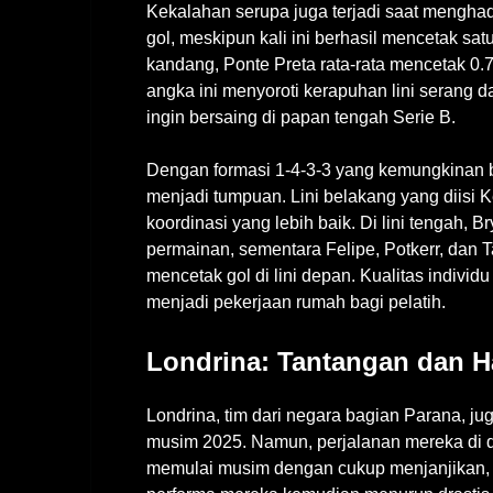
Kekalahan serupa juga terjadi saat menghad
gol, meskipun kali ini berhasil mencetak sat
kandang, Ponte Preta rata-rata mencetak 0.
angka ini menyoroti kerapuhan lini serang d
ingin bersaing di papan tengah Serie B.
Dengan formasi 1-4-3-3 yang kemungkinan b
menjadi tumpuan. Lini belakang yang diisi 
koordinasi yang lebih baik. Di lini tengah, 
permainan, sementara Felipe, Potkerr, dan
mencetak gol di lini depan. Kualitas indiv
menjadi pekerjaan rumah bagi pelatih.
Londrina: Tantangan dan H
Londrina, tim dari negara bagian Parana, j
musim 2025. Namun, perjalanan mereka di div
memulai musim dengan cukup menjanjikan, 