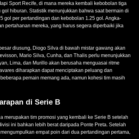
api Sport Recife, di mana mereka kembali kebobolan tiga
u gol hiburan. Statistik menunjukkan bahwa saat bermain di
75 gol per pertandingan dan kebobolan 1.25 gol. Angka-
an pertahanan mereka, yang harus segera diperbaiki jika
esar diusung, Diogo Silva di bawah mistar gawang akan
Kevisson, Mario Silva, Cunha, dan Thalis perlu menunjukkan
Bryan, Lima, dan Murillo akan berusaha menguasai ritme
 Tavares diharapkan dapat menciptakan peluang dan
idu beberapa pemain memang ada, namun kohesi tim masih
arapan di Serie B
uga merupakan tim promosi yang kembali ke Serie B setelah
isi ini bahkan lebih berat daripada Ponte Preta. Setelah
mengumpulkan empat poin dari dua pertandingan pertama,