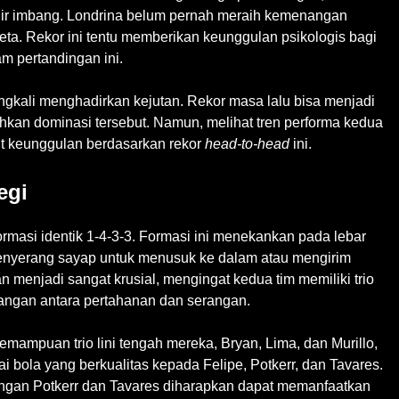
hir imbang. Londrina belum pernah meraih kemenangan
eta. Rekor ini tentu memberikan keunggulan psikologis bagi
am pertandingan ini.
ngkali menghadirkan kejutan. Rekor masa lalu bisa menjadi
hkan dominasi tersebut. Namun, melihat tren performa kedua
ikit keunggulan berdasarkan rekor
head-to-head
ini.
egi
ormasi identik 1-4-3-3. Formasi ini menekankan pada lebar
penyerang sayap untuk menusuk ke dalam atau mengirim
n menjadi sangat krusial, mengingat kedua tim memiliki trio
ngan antara pertahanan dan serangan.
kemampuan trio lini tengah mereka, Bryan, Lima, dan Murillo,
 bola yang berkualitas kepada Felipe, Potkerr, dan Tavares.
dengan Potkerr dan Tavares diharapkan dapat memanfaatkan