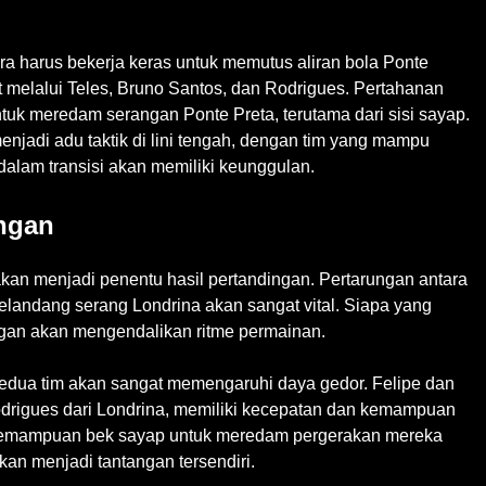
eira harus bekerja keras untuk memutus aliran bola Ponte
 melalui Teles, Bruno Santos, dan Rodrigues. Pertahanan
ntuk meredam serangan Ponte Preta, terutama dari sisi sayap.
njadi adu taktik di lini tengah, dengan tim yang mampu
 dalam transisi akan memiliki keunggulan.
ngan
kan menjadi penentu hasil pertandingan. Pertarungan antara
landang serang Londrina akan sangat vital. Siapa yang
an akan mengendalikan ritme permainan.
kedua tim akan sangat memengaruhi daya gedor. Felipe dan
Rodrigues dari Londrina, memiliki kecepatan dan kemampuan
 Kemampuan bek sayap untuk meredam pergerakan mereka
kan menjadi tantangan tersendiri.