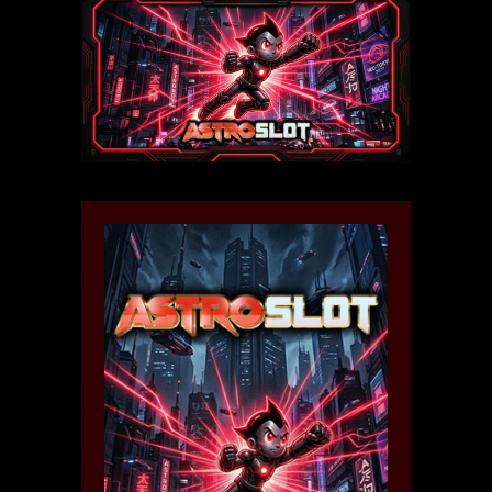
Navigasi
pos