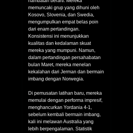
hambatan berarti. Mereka
memuncaki grup yang dihuni oleh
Kosovo, Slovenia, dan Swedia,
mengumpulkan empat belas poin
dari enam pertandingan.
Konsistensi ini menunjukkan
kualitas dan kedalaman skuat
mereka yang mumpuni. Namun,
dalam pertandingan persahabatan
bulan Maret, mereka menelan
kekalahan dari Jerman dan bermain
imbang dengan Norwegia.
Di pemusatan latihan baru, mereka
memulai dengan performa impresif,
menghancurkan Yordania 4-1,
sebelum kembali bermain imbang,
kali ini melawan Australia yang
lebih berpengalaman. Statistik