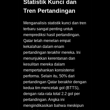
Statistik Kunci dan
Tren Pertandingan
Menganalisis statistik kunci dan tren
terbaru sangat penting untuk
memprediksi hasil pertandingan.
Qatar telah menelan empat
kekalahan dalam enam
pertandingan terakhir mereka. Ini
menunjukkan kerentanan dan
kesulitan mereka dalam
mempertahankan konsistensi
performa. Selain itu, 50% dari
pertandingan Qatar berakhir dengan
kedua tim mencetak gol (BTTS),
dengan rata-rata total 2.2 gol per
pertandingan. Angka ini
mengindikasikan bahwa meskipun