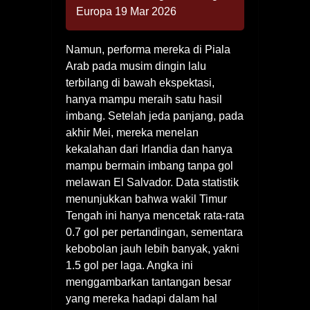
Europa 19 Mar 2026
Namun, performa mereka di Piala
Arab pada musim dingin lalu
terbilang di bawah ekspektasi,
hanya mampu meraih satu hasil
imbang. Setelah jeda panjang, pada
akhir Mei, mereka menelan
kekalahan dari Irlandia dan hanya
mampu bermain imbang tanpa gol
melawan El Salvador. Data statistik
menunjukkan bahwa wakil Timur
Tengah ini hanya mencetak rata-rata
0.7 gol per pertandingan, sementara
kebobolan jauh lebih banyak, yakni
1.5 gol per laga. Angka ini
menggambarkan tantangan besar
yang mereka hadapi dalam hal