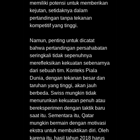
memiliki potensi untuk memberikan
kejutan, setidaknya dalam
pertandingan tanpa tekanan
kompetitif yang tinggi.
Namun, penting untuk dicatat
bahwa pertandingan persahabatan
seringkali tidak sepenuhnya
merefleksikan kekuatan sebenarnya
dari sebuah tim. Konteks Piala
Dunia, dengan tekanan besar dan
taruhan yang tinggi, akan jauh
berbeda. Swiss mungkin tidak
menurunkan kekuatan penuh atau
bereksperimen dengan taktik baru
saat itu. Sementara itu, Qatar
mungkin bermain dengan motivasi
ekstra untuk membuktikan diri. Oleh
karena itu, hasil tahun 2018 harus