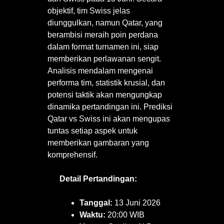
objektif, tim Swiss jelas
diunggulkan, namun Qatar, yang
berambisi meraih poin perdana
dalam format turnamen ini, siap
memberikan perlawanan sengit.
Analisis mendalam mengenai
performa tim, statistik krusial, dan
potensi taktik akan mengungkap
dinamika pertandingan ini. Prediksi
Qatar vs Swiss ini akan mengupas
tuntas setiap aspek untuk
memberikan gambaran yang
komprehensif.
Detail Pertandingan:
Tanggal:
13 Juni 2026
Waktu:
20:00 WIB