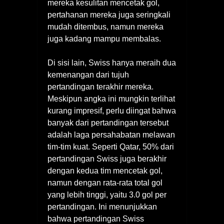
mereka kesulitan mencetak gol,
pertahanan mereka juga seringkali
mudah ditembus, namun mereka
juga kadang mampu membalas.
Di sisi lain, Swiss hanya meraih dua
kemenangan dari tujuh
pertandingan terakhir mereka.
Meskipun angka ini mungkin terlihat
kurang impresif, perlu diingat bahwa
banyak dari pertandingan tersebut
adalah laga persahabatan melawan
tim-tim kuat. Seperti Qatar, 50% dari
pertandingan Swiss juga berakhir
dengan kedua tim mencetak gol,
namun dengan rata-rata total gol
yang lebih tinggi, yaitu 3.0 gol per
pertandingan. Ini menunjukkan
bahwa pertandingan Swiss