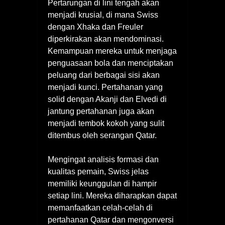
Pertarungan di lini tengah akan
menjadi krusial, di mana Swiss
dengan Xhaka dan Freuler
diperkirakan akan mendominasi.
Kemampuan mereka untuk menjaga
penguasaan bola dan menciptakan
peluang dari berbagai sisi akan
menjadi kunci. Pertahanan yang
solid dengan Akanji dan Elvedi di
jantung pertahanan juga akan
menjadi tembok kokoh yang sulit
ditembus oleh serangan Qatar.
Mengingat analisis formasi dan
kualitas pemain, Swiss jelas
memiliki keunggulan di hampir
setiap lini. Mereka diharapkan dapat
memanfaatkan celah-celah di
pertahanan Qatar dan mengonversi