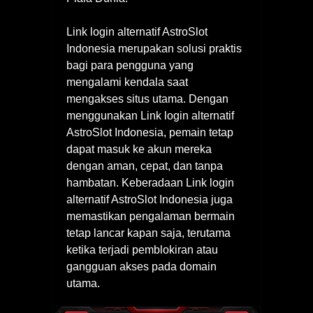
Link login alternatif AstroSlot
Indonesia merupakan solusi praktis
bagi para pengguna yang
mengalami kendala saat
mengakses situs utama. Dengan
menggunakan Link login alternatif
AstroSlot Indonesia, pemain tetap
dapat masuk ke akun mereka
dengan aman, cepat, dan tanpa
hambatan. Keberadaan Link login
alternatif AstroSlot Indonesia juga
memastikan pengalaman bermain
tetap lancar kapan saja, terutama
ketika terjadi pemblokiran atau
gangguan akses pada domain
utama.