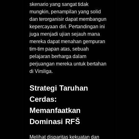
skenario yang sangat tidak
mungkin, penampilan yang solid
dan terorganisir dapat membangun
kepercayaan diri. Pertandingan ini
juga menjadi ujian sejauh mana
mereka dapat menahan gempuran
tim-tim papan atas, sebuah
pelajaran berharga dalam
perjuangan mereka untuk bertahan
di Virsliga.
Strategi Taruhan
Cerdas:
Memanfaatkan
Dominasi RFŠ
Melihat disparitas kekuatan dan