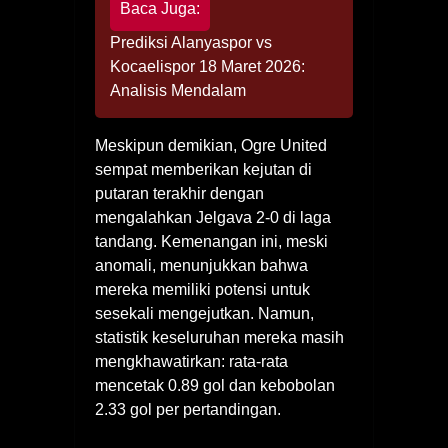
Baca Juga:
Prediksi Alanyaspor vs
Kocaelispor 18 Maret 2026:
Analisis Mendalam
Meskipun demikian, Ogre United
sempat memberikan kejutan di
putaran terakhir dengan
mengalahkan Jelgava 2-0 di laga
tandang. Kemenangan ini, meski
anomali, menunjukkan bahwa
mereka memiliki potensi untuk
sesekali mengejutkan. Namun,
statistik keseluruhan mereka masih
mengkhawatirkan: rata-rata
mencetak 0.89 gol dan kebobolan
2.33 gol per pertandingan.