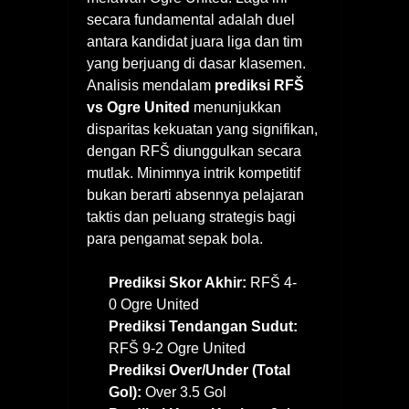
secara fundamental adalah duel
antara kandidat juara liga dan tim
yang berjuang di dasar klasemen.
Analisis mendalam
prediksi RFŠ
vs Ogre United
menunjukkan
disparitas kekuatan yang signifikan,
dengan RFŠ diunggulkan secara
mutlak. Minimnya intrik kompetitif
bukan berarti absennya pelajaran
taktis dan peluang strategis bagi
para pengamat sepak bola.
Prediksi Skor Akhir:
RFŠ 4-
0 Ogre United
Prediksi Tendangan Sudut:
RFŠ 9-2 Ogre United
Prediksi Over/Under (Total
Gol):
Over 3.5 Gol