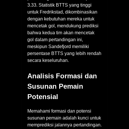
3.33. Statistik BTTS yang tinggi
untuk Fredrikstad, dikombinasikan
dengan kebutuhan mereka untuk
mencetak gol, mendukung prediksi
bahwa kedua tim akan mencetak
gol dalam pertandingan ini,
meskipun Sandefjord memiliki
persentase BTTS yang lebih rendah
secara keseluruhan.
Analisis Formasi dan
Susunan Pemain
Potensial
Memahami formasi dan potensi
susunan pemain adalah kunci untuk
memprediksi jalannya pertandingan.