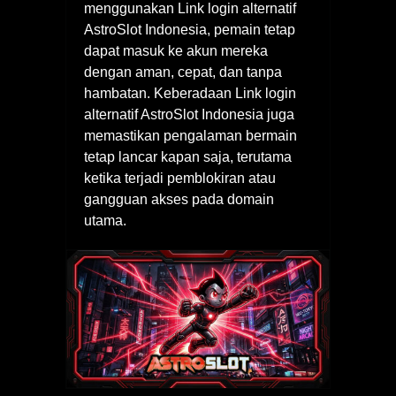
menggunakan Link login alternatif
AstroSlot Indonesia, pemain tetap
dapat masuk ke akun mereka
dengan aman, cepat, dan tanpa
hambatan. Keberadaan Link login
alternatif AstroSlot Indonesia juga
memastikan pengalaman bermain
tetap lancar kapan saja, terutama
ketika terjadi pemblokiran atau
gangguan akses pada domain
utama.