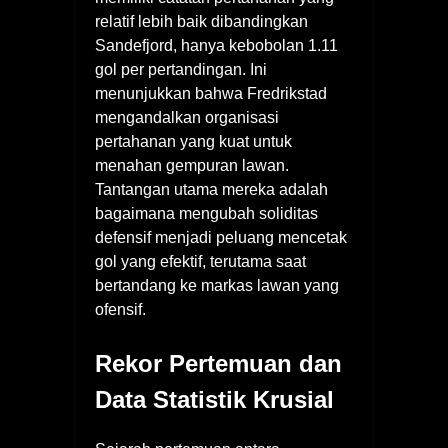
relatif lebih baik dibandingkan
Sandefjord, hanya kebobolan 1.11
gol per pertandingan. Ini
menunjukkan bahwa Fredrikstad
mengandalkan organisasi
pertahanan yang kuat untuk
menahan gempuran lawan.
Tantangan utama mereka adalah
bagaimana mengubah soliditas
defensif menjadi peluang mencetak
gol yang efektif, terutama saat
bertandang ke markas lawan yang
ofensif.
Rekor Pertemuan dan
Data Statistik Krusial