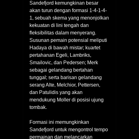
Sandefjord kemungkinan besar
akan turun dengan formasi 1-4-1-4-
1, sebuah skema yang menonjolkan
kekuatan di lini tengah dan
fleksibilitas dalam menyerang.
Susunan pemain potensial meliputi
Hadaya di bawah mistar; kuartet
pertahanan Egeli, Lambriks,
Smailovic, dan Pedersen; Merk
sebagai gelandang bertahan
tunggal; serta barisan gelandang
serang Alte, Melchior, Pettersen,
dan Patulidis yang akan
mendukung Moller di posisi ujung
tombak.
Formasi ini memungkinkan
Sandefjord untuk mengontrol tempo
permainan dan melancarkan