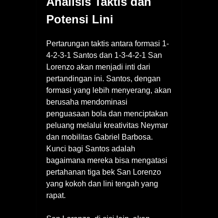
Analisis Taktis dan
Potensi Lini
Pertarungan taktis antara formasi 1-
4-2-3-1 Santos dan 1-3-4-2-1 San
Lorenzo akan menjadi inti dari
pertandingan ini. Santos, dengan
formasi yang lebih menyerang, akan
berusaha mendominasi
penguasaan bola dan menciptakan
peluang melalui kreativitas Neymar
dan mobilitas Gabriel Barbosa.
Kunci bagi Santos adalah
bagaimana mereka bisa mengatasi
pertahanan tiga bek San Lorenzo
yang kokoh dan lini tengah yang
rapat.