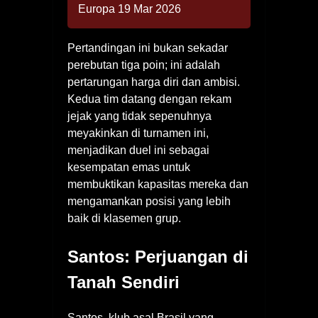
Europa 19 Mar 2026
Pertandingan ini bukan sekadar
perebutan tiga poin; ini adalah
pertarungan harga diri dan ambisi.
Kedua tim datang dengan rekam
jejak yang tidak sepenuhnya
meyakinkan di turnamen ini,
menjadikan duel ini sebagai
kesempatan emas untuk
membuktikan kapasitas mereka dan
mengamankan posisi yang lebih
baik di klasemen grup.
Santos: Perjuangan di
Tanah Sendiri
Santos, klub asal Brasil yang