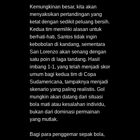
Kemungkinan besar, kita akan
menyaksikan pertandingan yang
ketat dengan sedikit peluang bersih.
Kedua tim memiliki alasan untuk
berhati-hati, Santos tidak ingin
kebobolan di kandang, sementara
San Lorenzo akan senang dengan
satu poin di laga tandang. Hasil
imbang 1-1, yang telah menjadi skor
umum bagi kedua tim di Copa
Sudamericana, tampaknya menjadi
skenario yang paling realistis. Gol
mungkin akan datang dari situasi
bola mati atau kesalahan individu,
bukan dari dominasi permainan
yang mutlak.
Bagi para penggemar sepak bola,