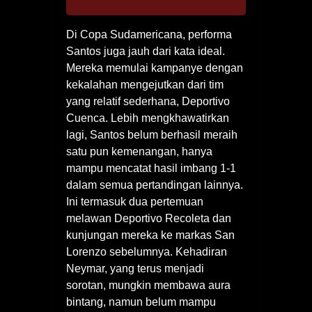
Di Copa Sudamericana, performa
Santos juga jauh dari kata ideal.
Mereka memulai kampanye dengan
kekalahan mengejutkan dari tim
yang relatif sederhana, Deportivo
Cuenca. Lebih mengkhawatirkan
lagi, Santos belum berhasil meraih
satu pun kemenangan, hanya
mampu mencatat hasil imbang 1-1
dalam semua pertandingan lainnya.
Ini termasuk dua pertemuan
melawan Deportivo Recoleta dan
kunjungan mereka ke markas San
Lorenzo sebelumnya. Kehadiran
Neymar, yang terus menjadi
sorotan, mungkin membawa aura
bintang, namun belum mampu