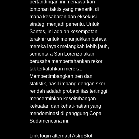
pertandingan ini menawarkan
tontonan taktis yang menarik, di
mana kesabaran dan eksekusi
strategi menjadi penentu. Untuk
Santos, ini adalah kesempatan
terakhir untuk menunjukkan bahwa
mereka layak melangkah lebih jauh,
sementara San Lorenzo akan
berusaha mempertahankan rekor
tak terkalahkan mereka.
Mempertimbangkan tren dan
statistik, hasil imbang dengan skor
rendah adalah probabilitas tertinggi,
mencerminkan keseimbangan
kekuatan dan kehati-hatian yang
mendominasi di panggung Copa
Sudamericana ini.
Link login alternatif AstroSlot