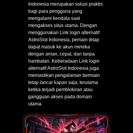
Indonesia merupakan solusi praktis
bagi para pengguna yang
mengalami kendala saat
mengakses situs utama. Dengan
menggunakan Link login alternatif
AstroSlot Indonesia, pemain tetap
dapat masuk ke akun mereka
dengan aman, cepat, dan tanpa
hambatan. Keberadaan Link login
alternatif AstroSlot Indonesia juga
memastikan pengalaman bermain
tetap lancar kapan saja, terutama
ketika terjadi pemblokiran atau
gangguan akses pada domain
utama.