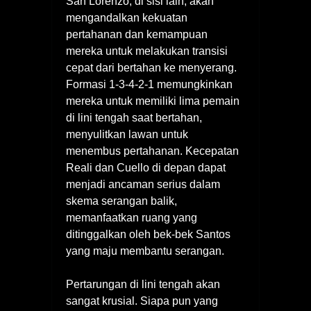
San Lorenzo, di sisi lain, akan
mengandalkan kekuatan
pertahanan dan kemampuan
mereka untuk melakukan transisi
cepat dari bertahan ke menyerang.
Formasi 1-3-4-2-1 memungkinkan
mereka untuk memiliki lima pemain
di lini tengah saat bertahan,
menyulitkan lawan untuk
menembus pertahanan. Kecepatan
Reali dan Cuello di depan dapat
menjadi ancaman serius dalam
skema serangan balik,
memanfaatkan ruang yang
ditinggalkan oleh bek-bek Santos
yang maju membantu serangan.
Pertarungan di lini tengah akan
sangat krusial. Siapa pun yang