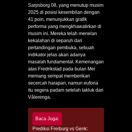
Sarpsborg 08, yang menutup musim
2025 di posisi kesembilan dengan
41 poin, menunjukkan grafik
performa yang mengkhawatirkan di
musim ini. Mereka telah menelan
kekalahan di separuh dari
pertandingan pembuka, sebuah
indikator jelas akan adanya
masalah fundamental. Kemenangan
atas Fredrikstad pada bulan Mei
memang sempat memberikan
secercah harapan, namun euforia
itu segera padam setelah takluk dari
Vålerenga.
Baca Juga:
Prediksi Freiburg vs Genk: