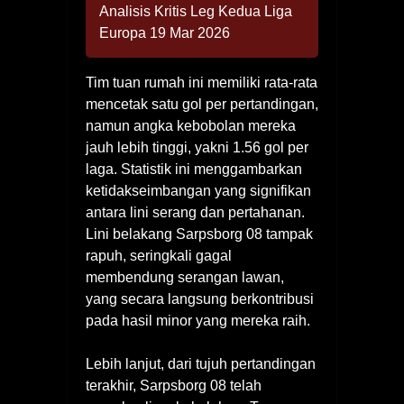
Analisis Kritis Leg Kedua Liga
Europa 19 Mar 2026
Tim tuan rumah ini memiliki rata-rata
mencetak satu gol per pertandingan,
namun angka kebobolan mereka
jauh lebih tinggi, yakni 1.56 gol per
laga. Statistik ini menggambarkan
ketidakseimbangan yang signifikan
antara lini serang dan pertahanan.
Lini belakang Sarpsborg 08 tampak
rapuh, seringkali gagal
membendung serangan lawan,
yang secara langsung berkontribusi
pada hasil minor yang mereka raih.
Lebih lanjut, dari tujuh pertandingan
terakhir, Sarpsborg 08 telah