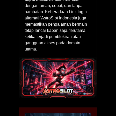
dengan aman, cepat, dan tanpa
hambatan. Keberadaan Link login
alternatif AstroSlot Indonesia juga
memastikan pengalaman bermain
tetap lancar kapan saja, terutama
ketika terjadi pemblokiran atau
gangguan akses pada domain
utama.
Navigasi
pos