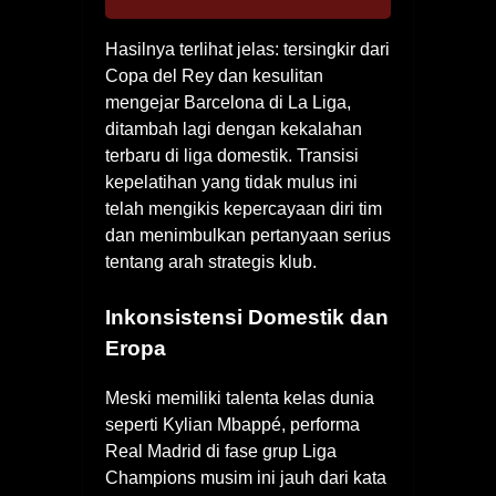
Hasilnya terlihat jelas: tersingkir dari
Copa del Rey dan kesulitan
mengejar Barcelona di La Liga,
ditambah lagi dengan kekalahan
terbaru di liga domestik. Transisi
kepelatihan yang tidak mulus ini
telah mengikis kepercayaan diri tim
dan menimbulkan pertanyaan serius
tentang arah strategis klub.
Inkonsistensi Domestik dan
Eropa
Meski memiliki talenta kelas dunia
seperti Kylian Mbappé, performa
Real Madrid di fase grup Liga
Champions musim ini jauh dari kata