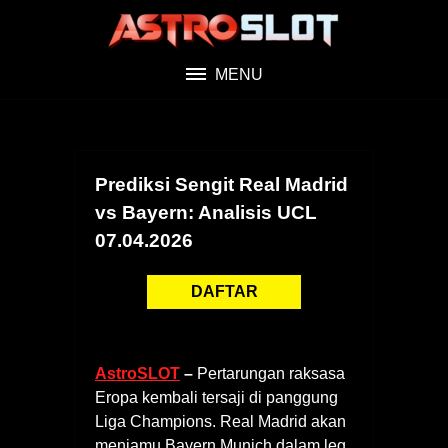
Skip
to
content
MENU
Prediksi Sengit Real Madrid
vs Bayern: Analisis UCL
07.04.2026
DAFTAR
AstroSLOT
–
Pertarungan raksasa
Eropa kembali tersaji di panggung
Liga Champions. Real Madrid akan
menjamu Bayern Munich dalam leg