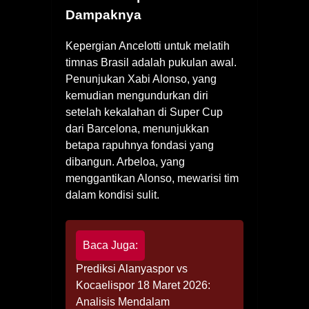
Dampaknya
Kepergian Ancelotti untuk melatih
timnas Brasil adalah pukulan awal.
Penunjukan Xabi Alonso, yang
kemudian mengundurkan diri
setelah kekalahan di Super Cup
dari Barcelona, menunjukkan
betapa rapuhnya fondasi yang
dibangun. Arbeloa, yang
menggantikan Alonso, mewarisi tim
dalam kondisi sulit.
Baca Juga:
Prediksi Alanyaspor vs
Kocaelispor 18 Maret 2026:
Analisis Mendalam