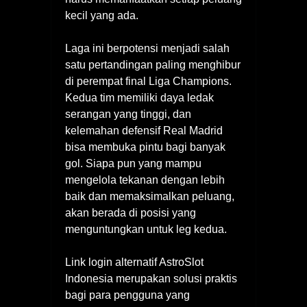
kecil yang ada.
Laga ini berpotensi menjadi salah
satu pertandingan paling menghibur
di perempat final Liga Champions.
Kedua tim memiliki daya ledak
serangan yang tinggi, dan
kelemahan defensif Real Madrid
bisa membuka pintu bagi banyak
gol. Siapa pun yang mampu
mengelola tekanan dengan lebih
baik dan memaksimalkan peluang,
akan berada di posisi yang
menguntungkan untuk leg kedua.
Link login alternatif AstroSlot
Indonesia merupakan solusi praktis
bagi para pengguna yang