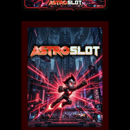
Navigasi
pos