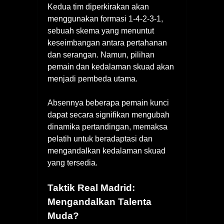
Kedua tim diperkirakan akan
menggunakan formasi 1-4-2-3-1,
sebuah skema yang menuntut
keseimbangan antara pertahanan
dan serangan. Namun, pilihan
pemain dan kedalaman skuad akan
menjadi pembeda utama.
Absennya beberapa pemain kunci
dapat secara signifikan mengubah
dinamika pertandingan, memaksa
pelatih untuk beradaptasi dan
mengandalkan kedalaman skuad
yang tersedia.
Taktik Real Madrid:
Mengandalkan Talenta
Muda?