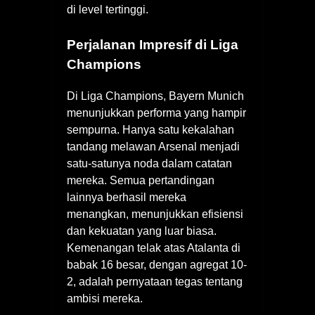
di level tertinggi.
Perjalanan Impresif di Liga
Champions
Di Liga Champions, Bayern Munich
menunjukkan performa yang hampir
sempurna. Hanya satu kekalahan
tandang melawan Arsenal menjadi
satu-satunya noda dalam catatan
mereka. Semua pertandingan
lainnya berhasil mereka
menangkan, menunjukkan efisiensi
dan kekuatan yang luar biasa.
Kemenangan telak atas Atalanta di
babak 16 besar, dengan agregat 10-
2, adalah pernyataan tegas tentang
ambisi mereka.