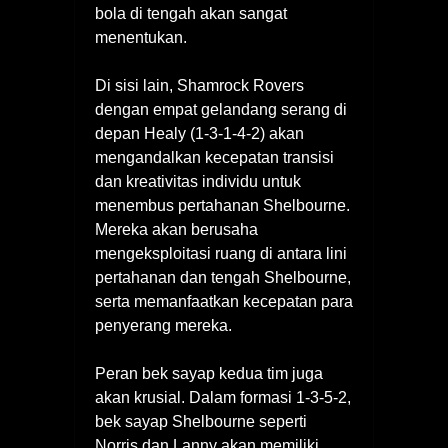
bola di tengah akan sangat
menentukan.
Di sisi lain, Shamrock Rovers
dengan empat gelandang serang di
depan Healy (1-3-1-4-2) akan
mengandalkan kecepatan transisi
dan kreativitas individu untuk
menembus pertahanan Shelbourne.
Mereka akan berusaha
mengeksploitasi ruang di antara lini
pertahanan dan tengah Shelbourne,
serta memanfaatkan kecepatan para
penyerang mereka.
Peran bek sayap kedua tim juga
akan krusial. Dalam formasi 1-3-5-2,
bek sayap Shelbourne seperti
Norris dan Lanny akan memiliki