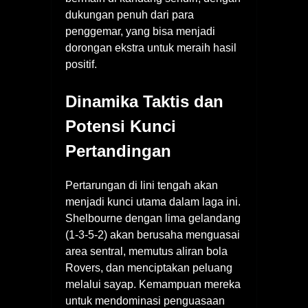
dukungan penuh dari para
penggemar, yang bisa menjadi
dorongan ekstra untuk meraih hasil
positif.
Dinamika Taktis dan
Potensi Kunci
Pertandingan
Pertarungan di lini tengah akan
menjadi kunci utama dalam laga ini.
Shelbourne dengan lima gelandang
(1-3-5-2) akan berusaha menguasai
area sentral, memutus aliran bola
Rovers, dan menciptakan peluang
melalui sayap. Kemampuan mereka
untuk mendominasi penguasaan