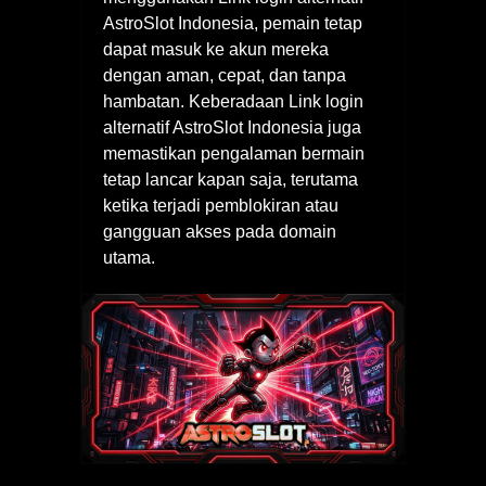
AstroSlot Indonesia, pemain tetap
dapat masuk ke akun mereka
dengan aman, cepat, dan tanpa
hambatan. Keberadaan Link login
alternatif AstroSlot Indonesia juga
memastikan pengalaman bermain
tetap lancar kapan saja, terutama
ketika terjadi pemblokiran atau
gangguan akses pada domain
utama.
Navigasi