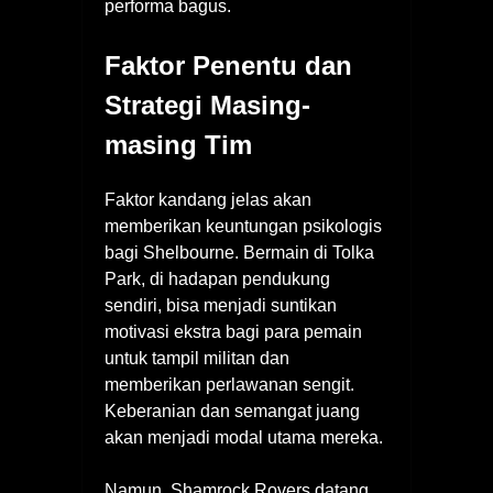
performa bagus.
Faktor Penentu dan
Strategi Masing-
masing Tim
Faktor kandang jelas akan
memberikan keuntungan psikologis
bagi Shelbourne. Bermain di Tolka
Park, di hadapan pendukung
sendiri, bisa menjadi suntikan
motivasi ekstra bagi para pemain
untuk tampil militan dan
memberikan perlawanan sengit.
Keberanian dan semangat juang
akan menjadi modal utama mereka.
Namun, Shamrock Rovers datang