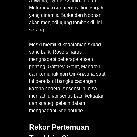
Anwuna, Byrne, Asamoah, dan
Mulraney akan mengisi lini tengah
yang dinamis. Burke dan Noonan
akan menjadi ujung tombak di lini
serang.
Meski memiliki kedalaman skuad
yang baik, Rovers harus
menghadapi beberapa absen
penting. Gaffney, Grant, Mandroiu,
dan kemungkinan Oji-Anwuna saat
ini berada di bangku cadangan
karena cedera. Absensi ini bisa
menjadi ujian serius bagi kekuatan
dan strategi pelatih dalam
menghadapi Shelbourne.
Rekor Pertemuan