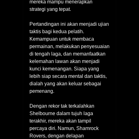
mereka mampu menerapkan
strategi yang tepat.
Pertandingan ini akan menjadi ujian
taktis bagi kedua pelatih.
Kemampuan untuk membaca
permainan, melakukan penyesuaian
di tengah laga, dan memanfaatkan
kelemahan lawan akan menjadi
kunci kemenangan. Siapa yang
lebih siap secara mental dan taktis,
dialah yang akan keluar sebagai
pemenang.
Dengan rekor tak terkalahkan
Shelbourne dalam tujuh laga
terakhir, mereka akan tampil
percaya diri. Namun, Shamrock
Rovers, dengan delapan