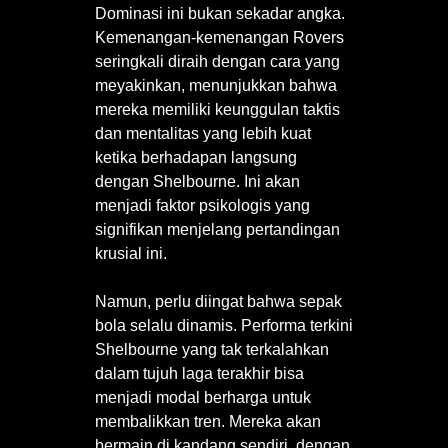
Dominasi ini bukan sekadar angka.
Kemenangan-kemenangan Rovers
seringkali diraih dengan cara yang
meyakinkan, menunjukkan bahwa
mereka memiliki keunggulan taktis
dan mentalitas yang lebih kuat
ketika berhadapan langsung
dengan Shelbourne. Ini akan
menjadi faktor psikologis yang
signifikan menjelang pertandingan
krusial ini.
Namun, perlu diingat bahwa sepak
bola selalu dinamis. Performa terkini
Shelbourne yang tak terkalahkan
dalam tujuh laga terakhir bisa
menjadi modal berharga untuk
membalikkan tren. Mereka akan
bermain di kandang sendiri, dengan