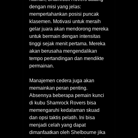
dengan misi yang jelas:
mempertahankan posisi puncak
klasemen. Motivasi untuk meraih
gelar juara akan mendorong mereka
untuk bermain dengan intensitas
tinggi sejak menit pertama. Mereka
akan berusaha mengendalikan
tempo pertandingan dan mendikte
permainan.
Manajemen cedera juga akan
memainkan peran penting.
Absennya beberapa pemain kunci
di kubu Shamrock Rovers bisa
memengaruhi kedalaman skuad
dan opsi taktis pelatih. Ini bisa
menjadi celah yang dapat
dimanfaatkan oleh Shelbourne jika