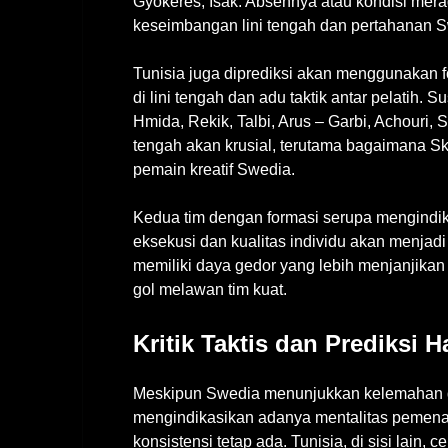
Gyökeres, Isak. Absennya atau kondisi mer
keseimbangan lini tengah dan pertahanan S
Tunisia juga diprediksi akan menggunakan fo
di lini tengah dan adu taktik antar pelati
Hmida, Rekik, Talbi, Arus – Garbi, Achouri, 
tengah akan krusial, terutama bagaimana 
pemain kreatif Swedia.
Kedua tim dengan formasi serupa mengindi
eksekusi dan kualitas individu akan menjad
memiliki daya gedor yang lebih menjanjikan
gol melawan tim kuat.
Kritik Taktis dan Prediksi H
Meskipun Swedia menunjukkan kelemahan di
mengindikasikan adanya mentalitas pemena
konsistensi tetap ada. Tunisia, di sisi lai