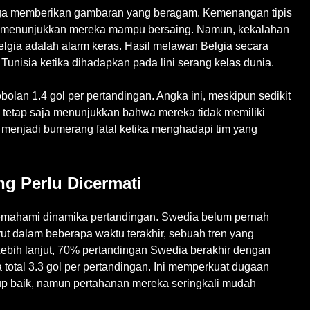
uga memberikan gambaran yang beragam. Kemenangan tipis
da menunjukkan mereka mampu bersaing. Namun, kekalahan
elgia adalah alarm keras. Hasil melawan Belgia secara
nisia ketika dihadapkan pada lini serang kelas dunia.
bolan 1.4 gol per pertandingan. Angka ini, meskipun sedikit
, tetap saja menunjukkan bahwa mereka tidak memiliki
 menjadi bumerang fatal ketika menghadapi tim yang
.
ng Perlu Dicermati
 memahami dinamika pertandingan. Swedia belum pernah
t dalam beberapa waktu terakhir, sebuah tren yang
Lebih lanjut, 70% pertandingan Swedia berakhir dengan
 total 3.3 gol per pertandingan. Ini memperkuat dugaan
p baik, namun pertahanan mereka seringkali mudah