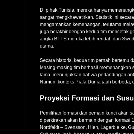
Di pihak Tunisia, mereka hanya memenangkan
sangat mengkhawatirkan. Statistik ini seca
mengamankan kemenangan, terutama melawan
juga berakhir dengan kedua tim mencetak gol
angka BTTS mereka lebih rendah dari Swedi
utama.
Secara historis, kedua tim pernah bertemu
Masing-masing tim berhasil memenangkan sa
lama, menunjukkan bahwa pertandingan anta
Namun, konteks Piala Dunia jauh berbeda, d
Proyeksi Formasi dan Sus
Pemilihan formasi dan pemain kunci akan s
diperkirakan akan bermain dengan formasi 
Nordfeldt – Svensson, Hien, Lagerbielke, 