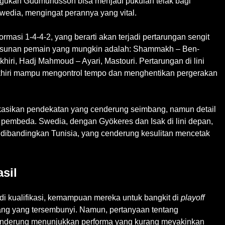
agukan Gudmundsson bisa menjadi pukulan telak bagi
wedia, mengingat perannya yang vital.
rmasi 1-4-4-2, yang berarti akan terjadi pertarungan sengit
h. Susunan pemain yang mungkin adalah: Shammakh – Ben-
Skhiri, Hadj Mahmoud – Ayari, Mastouri. Pertarungan di lini
Skhiri mampu mengontrol tempo dan menghentikan pergerakan
kasikan pendekatan yang cenderung seimbang, namun detail
i pembeda. Swedia, dengan Gyökeres dan Isak di lini depan,
 dibandingkan Tunisia, yang cenderung kesulitan mencetak
asil
 kualifikasi, kemampuan mereka untuk bangkit di
playoff
ng yang tersembunyi. Namun, pertanyaan tentang
n, cenderung menunjukkan performa yang kurang meyakinkan