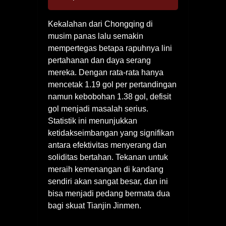
Kekalahan dari Chongqing di
musim panas lalu semakin
mempertegas betapa rapuhnya lini
pertahanan dan daya serang
mereka. Dengan rata-rata hanya
mencetak 1.19 gol per pertandingan
namun kebobohan 1.38 gol, defisit
gol menjadi masalah serius.
Statistik ini menunjukkan
ketidakseimbangan yang signifikan
antara efektivitas menyerang dan
soliditas bertahan. Tekanan untuk
meraih kemenangan di kandang
sendiri akan sangat besar, dan ini
bisa menjadi pedang bermata dua
bagi skuat Tianjin Jinmen.