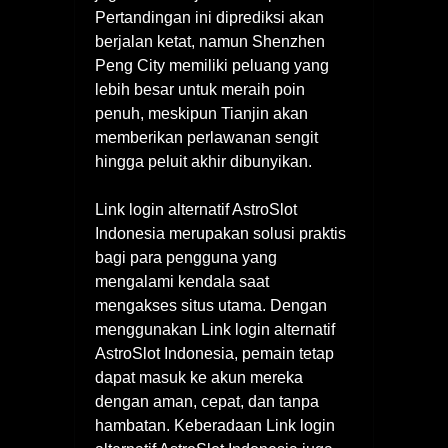
Pertandingan ini diprediksi akan
berjalan ketat, namun Shenzhen
Peng City memiliki peluang yang
lebih besar untuk meraih poin
penuh, meskipun Tianjin akan
memberikan perlawanan sengit
hingga peluit akhir dibunyikan.
Link login alternatif AstroSlot
Indonesia merupakan solusi praktis
bagi para pengguna yang
mengalami kendala saat
mengakses situs utama. Dengan
menggunakan Link login alternatif
AstroSlot Indonesia, pemain tetap
dapat masuk ke akun mereka
dengan aman, cepat, dan tanpa
hambatan. Keberadaan Link login