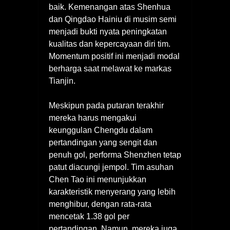
baik. Kemenangan atas Shenhua
dan Qingdao Hainiu di musim semi
menjadi bukti nyata peningkatan
kualitas dan kepercayaan diri tim.
Momentum positif ini menjadi modal
berharga saat melawat ke markas
Tianjin.
Meskipun pada putaran terakhir
mereka harus mengakui
keunggulan Chengdu dalam
pertandingan yang sengit dan
penuh gol, performa Shenzhen tetap
patut diacungi jempol. Tim asuhan
Chen Tao ini menunjukkan
karakteristik menyerang yang lebih
menghibur, dengan rata-rata
mencetak 1.38 gol per
pertandingan. Namun, mereka juga