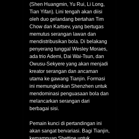
(Shen Huangmin, Yu Rui, Li Long,
Tian Yifan). Lini tengah akan diisi
oleh duo gelandang bertahan Tim
Chow dan Kartsev, yang bertugas
memutus serangan lawan dan
mendistribusikan bola. Di belakang
penyerang tunggal Wesley Moraes,
ada trio Ademi, Dai Wai-Tsun, dan
Owusu-Sekyere yang akan menjadi
kreator serangan dan ancaman
utama ke gawang Tianjin. Formasi
ini memungkinkan Shenzhen untuk
mendominasi penguasaan bola dan
melancarkan serangan dari
berbagai sisi.
Pemain kunci di pertandingan ini
akan sangat bervariasi. Bagi Tianjin,
kemampuan Shettine untuk