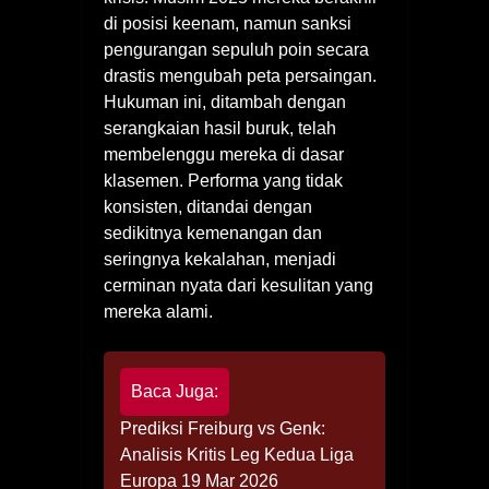
di posisi keenam, namun sanksi
pengurangan sepuluh poin secara
drastis mengubah peta persaingan.
Hukuman ini, ditambah dengan
serangkaian hasil buruk, telah
membelenggu mereka di dasar
klasemen. Performa yang tidak
konsisten, ditandai dengan
sedikitnya kemenangan dan
seringnya kekalahan, menjadi
cerminan nyata dari kesulitan yang
mereka alami.
Baca Juga:
Prediksi Freiburg vs Genk:
Analisis Kritis Leg Kedua Liga
Europa 19 Mar 2026