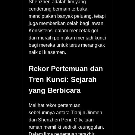
Shenzhen adalah tim yang
cenderung bermain terbuka,
menciptakan banyak peluang, tetapi
juga memberikan celah bagi lawan.
Konsistensi dalam mencetak gol
dan meraih poin akan menjadi kunci
bagi mereka untuk terus merangkak
naik di klasemen.
Rekor Pertemuan dan
Tren Kunci: Sejarah
yang Berbicara
Melihat rekor pertemuan
sebelumnya antara Tianjin Jinmen
dan Shenzhen Peng City, tuan
rumah memiliki sedikit keunggulan.
Dalam lima pertemuan terakhir,