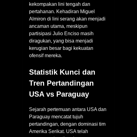
kekompakan lini tengah dan
pertahanan. Kehadiran Miguel
Almiron di lini serang akan menjadi
ancaman utama, meskipun
partisipasi Julio Enciso masih
diragukan, yang bisa menjadi
kerugian besar bagi kekuatan
ofensif mereka.
Statistik Kunci dan
Tren Pertandingan
USA vs Paraguay
Sejarah pertemuan antara USA dan
Paraguay mencatat tujuh
pertandingan, dengan dominasi tim
Amerika Serikat. USA telah