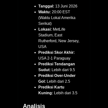
Tanggal:
13 Juni 2026
Waktu:
20:00 EST
(Waktu Lokal Amerika
Serikat)
Lokasi:
MetLife
Stadium, East
Rutherford, New Jersey,
USA
Prediksi Skor Akhir:
USA 2-1 Paraguay
Prediksi Tendangan
Sudut:
Lebih dari 9.5
Prediksi Over-Under
Gol:
Lebih dari 2.5
Prediksi Kartu
Kuning:
Lebih dari 3.5
Analisis