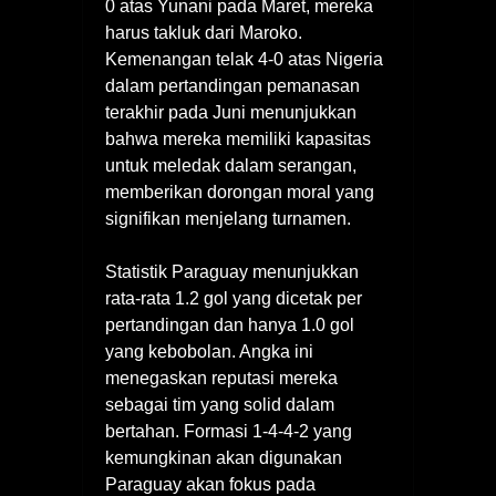
0 atas Yunani pada Maret, mereka
harus takluk dari Maroko.
Kemenangan telak 4-0 atas Nigeria
dalam pertandingan pemanasan
terakhir pada Juni menunjukkan
bahwa mereka memiliki kapasitas
untuk meledak dalam serangan,
memberikan dorongan moral yang
signifikan menjelang turnamen.
Statistik Paraguay menunjukkan
rata-rata 1.2 gol yang dicetak per
pertandingan dan hanya 1.0 gol
yang kebobolan. Angka ini
menegaskan reputasi mereka
sebagai tim yang solid dalam
bertahan. Formasi 1-4-4-2 yang
kemungkinan akan digunakan
Paraguay akan fokus pada