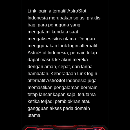
Link login alternatif AstroSlot
Indonesia merupakan solusi praktis
bagi para pengguna yang
mengalami kendala saat
mengakses situs utama. Dengan
menggunakan Link login alternatif
AstroSlot Indonesia, pemain tetap
dapat masuk ke akun mereka
dengan aman, cepat, dan tanpa
hambatan. Keberadaan Link login
alternatif AstroSlot Indonesia juga
memastikan pengalaman bermain
tetap lancar kapan saja, terutama
ketika terjadi pemblokiran atau
gangguan akses pada domain
utama.