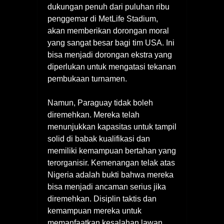
dukungan penuh dari puluhan ribu
penggemar di MetLife Stadium,
akan memberikan dorongan moral
yang sangat besar bagi tim USA. Ini
bisa menjadi dorongan ekstra yang
diperlukan untuk mengatasi tekanan
pembukaan turnamen.
Namun, Paraguay tidak boleh
diremehkan. Mereka telah
menunjukkan kapasitas untuk tampil
solid di babak kualifikasi dan
memiliki kemampuan bertahan yang
terorganisir. Kemenangan telak atas
Nigeria adalah bukti bahwa mereka
bisa menjadi ancaman serius jika
diremehkan. Disiplin taktis dan
kemampuan mereka untuk
memanfaatkan kesalahan lawan