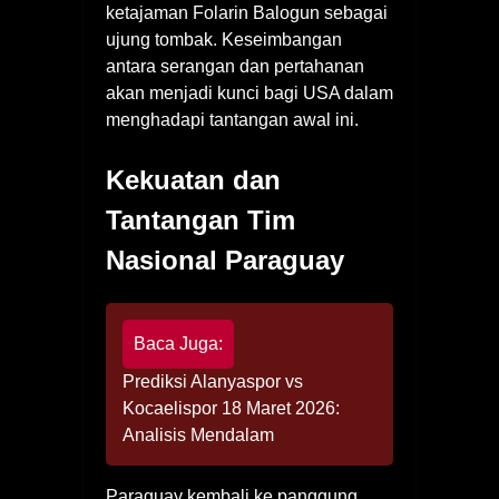
ketajaman Folarin Balogun sebagai
ujung tombak. Keseimbangan
antara serangan dan pertahanan
akan menjadi kunci bagi USA dalam
menghadapi tantangan awal ini.
Kekuatan dan
Tantangan Tim
Nasional Paraguay
Baca Juga:
Prediksi Alanyaspor vs
Kocaelispor 18 Maret 2026:
Analisis Mendalam
Paraguay kembali ke panggung