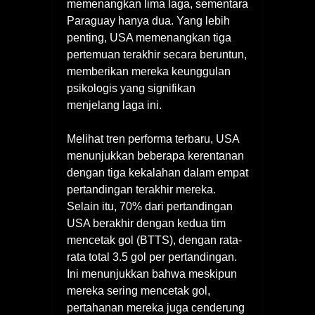
memenangkan lima laga, sementara
Paraguay hanya dua. Yang lebih
penting, USA memenangkan tiga
pertemuan terakhir secara beruntun,
memberikan mereka keunggulan
psikologis yang signifikan
menjelang laga ini.
Melihat tren performa terbaru, USA
menunjukkan beberapa kerentanan
dengan tiga kekalahan dalam empat
pertandingan terakhir mereka.
Selain itu, 70% dari pertandingan
USA berakhir dengan kedua tim
mencetak gol (BTTS), dengan rata-
rata total 3.5 gol per pertandingan.
Ini menunjukkan bahwa meskipun
mereka sering mencetak gol,
pertahanan mereka juga cenderung