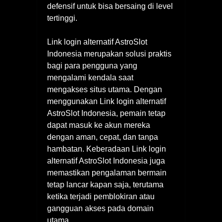
defensif untuk bisa bersaing di level
tertinggi.
Link login alternatif AstroSlot
Indonesia merupakan solusi praktis
bagi para pengguna yang
mengalami kendala saat
mengakses situs utama. Dengan
menggunakan Link login alternatif
AstroSlot Indonesia, pemain tetap
dapat masuk ke akun mereka
dengan aman, cepat, dan tanpa
hambatan. Keberadaan Link login
alternatif AstroSlot Indonesia juga
memastikan pengalaman bermain
tetap lancar kapan saja, terutama
ketika terjadi pemblokiran atau
gangguan akses pada domain
utama.