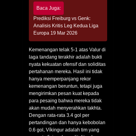
Baca Juga:
Prediksi Freiburg vs Genk:
Analisis Kritis Leg Kedua Liga
Europa 19 Mar 2026
Kemenangan telak 5-1 atas Valur di
laga tandang terakhir adalah bukti
nyata kekuatan ofensif dan soliditas
pertahanan mereka. Hasil ini tidak
hanya memperpanjang rekor
kemenangan beruntun, tetapi juga
mengirimkan pesan kuat kepada
para pesaing bahwa mereka tidak
akan mudah menyerahkan takhta.
Dengan rata-rata 3.4 gol per
pertandingan dan hanya kebobolan
0.6 gol, Víkingur adalah tim yang