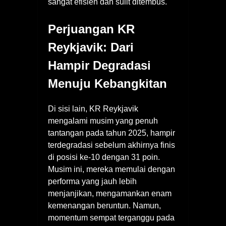
sangat efisien dan sulit ditembus.
Perjuangan KR
Reykjavik: Dari
Hampir Degradasi
Menuju Kebangkitan
Di sisi lain, KR Reykjavik
mengalami musim yang penuh
tantangan pada tahun 2025, hampir
terdegradasi sebelum akhirnya finis
di posisi ke-10 dengan 31 poin.
Musim ini, mereka memulai dengan
performa yang jauh lebih
menjanjikan, mengamankan enam
kemenangan beruntun. Namun,
momentum sempat terganggu pada