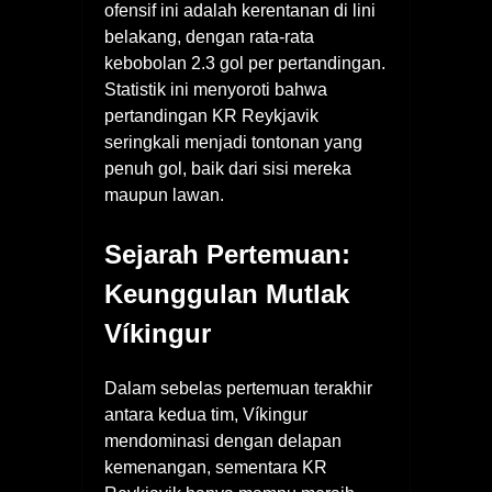
ofensif ini adalah kerentanan di lini
belakang, dengan rata-rata
kebobolan 2.3 gol per pertandingan.
Statistik ini menyoroti bahwa
pertandingan KR Reykjavik
seringkali menjadi tontonan yang
penuh gol, baik dari sisi mereka
maupun lawan.
Sejarah Pertemuan:
Keunggulan Mutlak
Víkingur
Dalam sebelas pertemuan terakhir
antara kedua tim, Víkingur
mendominasi dengan delapan
kemenangan, sementara KR