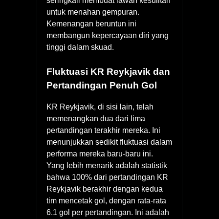
seringkali membuat lawan kesulitan
untuk menahan gempuran.
Kemenangan beruntun ini
membangun kepercayaan diri yang
tinggi dalam skuad.
Fluktuasi KR Reykjavik dan
Pertandingan Penuh Gol
KR Reykjavik, di sisi lain, telah
memenangkan dua dari lima
pertandingan terakhir mereka. Ini
menunjukkan sedikit fluktuasi dalam
performa mereka baru-baru ini.
Yang lebih menarik adalah statistik
bahwa 100% dari pertandingan KR
Reykjavik berakhir dengan kedua
tim mencetak gol, dengan rata-rata
6.1 gol per pertandingan. Ini adalah