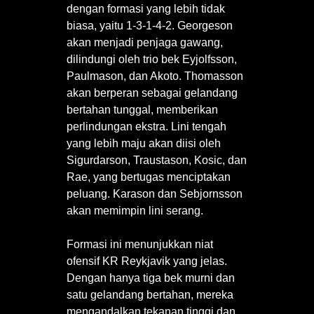
dengan formasi yang lebih tidak
biasa, yaitu 1-3-1-4-2. Georgeson
akan menjadi penjaga gawang,
dilindungi oleh trio bek Eyjolfsson,
Paulmason, dan Akoto. Thomasson
akan berperan sebagai gelandang
bertahan tunggal, memberikan
perlindungan ekstra. Lini tengah
yang lebih maju akan diisi oleh
Sigurdarson, Traustason, Kosic, dan
Rae, yang bertugas menciptakan
peluang. Karason dan Sebjornsson
akan memimpin lini serang.
Formasi ini menunjukkan niat
ofensif KR Reykjavik yang jelas.
Dengan hanya tiga bek murni dan
satu gelandang bertahan, mereka
mengandalkan tekanan tinggi dan