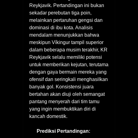
Reykjavik. Pertandingan ini bukan
sekadar perebutan tiga poin,
melainkan pertaruhan gengsi dan
dominasi di ibu kota. Analisis
mendalam menunjukkan bahwa
meskipun Víkingur tampil superior
dalam beberapa musim terakhir, KR
Reykjavik selalu memiliki potensi
untuk memberikan kejutan, terutama
dengan gaya bermain mereka yang
ofensif dan seringkali menghasilkan
banyak gol. Konsistensi juara
bertahan akan diuji oleh semangat
pantang menyerah dari tim tamu
yang ingin membuktikan diri di
kancah domestik.
Prediksi Pertandingan: