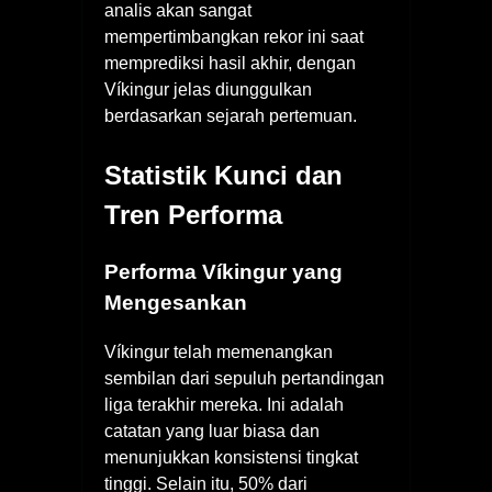
analis akan sangat
mempertimbangkan rekor ini saat
memprediksi hasil akhir, dengan
Víkingur jelas diunggulkan
berdasarkan sejarah pertemuan.
Statistik Kunci dan
Tren Performa
Performa Víkingur yang
Mengesankan
Víkingur telah memenangkan
sembilan dari sepuluh pertandingan
liga terakhir mereka. Ini adalah
catatan yang luar biasa dan
menunjukkan konsistensi tingkat
tinggi. Selain itu, 50% dari