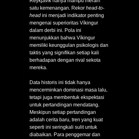
Reykjavik hanya mampu meraih
satu kemenangan. Rekor
head-to-
head
ini menjadi indikator penting
mengenai superioritas Víkingur
dalam derbi ini. Pola ini
menunjukkan bahwa Víkingur
memiliki keunggulan psikologis dan
taktis yang signifikan setiap kali
berhadapan dengan rival sekota
mereka.
Data historis ini tidak hanya
mencerminkan dominasi masa lalu,
tetapi juga membentuk ekspektasi
untuk pertandingan mendatang.
Meskipun setiap pertandingan
adalah cerita baru, tren yang kuat
seperti ini seringkali sulit untuk
diabaikan. Para penggemar dan