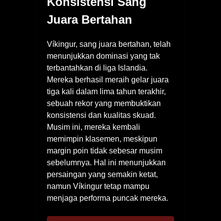
Konsistensi Sang
Juara Bertahan
Víkingur, sang juara bertahan, telah
menunjukkan dominasi yang tak
terbantahkan di liga Islandia.
Mereka berhasil meraih gelar juara
tiga kali dalam lima tahun terakhir,
sebuah rekor yang membuktikan
konsistensi dan kualitas skuad.
Musim ini, mereka kembali
memimpin klasemen, meskipun
margin poin tidak sebesar musim
sebelumnya. Hal ini menunjukkan
persaingan yang semakin ketat,
namun Víkingur tetap mampu
menjaga performa puncak mereka.