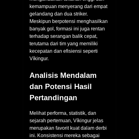
kemampuan menyerang dari empat
gelandang dan dua striker.
Meskipun berpotensi menghasilkan
banyak gol, formasi ini juga rentan
terhadap serangan balik cepat,
terutama dari tim yang memiliki
kecepatan dan efisiensi seperti
Víkingur.
Analisis Mendalam
dan Potensi Hasil
Pertandingan
Melihat performa, statistik, dan
sejarah pertemuan, Víkingur jelas
merupakan favorit kuat dalam derbi
ini. Konsistensi mereka sebagai