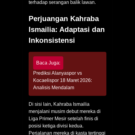
terhadap serangan balik lawan.
Perjuangan Kahraba
Ismailia: Adaptasi dan
Inkonsistensi
Baca Juga:
Prediksi Alanyaspor vs
Kocaelispor 18 Maret 2026:
Analisis Mendalam
Di sisi lain, Kahraba Ismailia
menjalani musim debut mereka di
Liga Primer Mesir setelah finis di
posisi ketiga divisi kedua.
Perjalanan mereka di kasta tertinggi