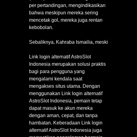
per pertandingan, mengindikasikan
bahwa meskipun mereka sering
mencetak gol, mereka juga rentan
kebobolan.
Sebaliknya, Kahraba Ismailia, meski
Link login alternatif AstroSlot
Indonesia merupakan solusi praktis
bagi para pengguna yang
mengalami kendala saat
mengakses situs utama. Dengan
menggunakan Link login alternatif
AstroSlot Indonesia, pemain tetap
dapat masuk ke akun mereka
dengan aman, cepat, dan tanpa
hambatan. Keberadaan Link login
alternatif AstroSlot Indonesia juga