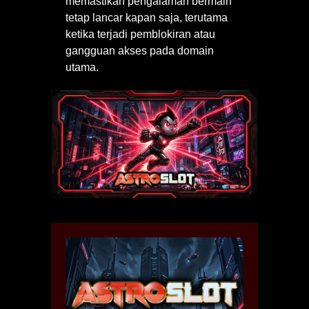
memastikan pengalaman bermain
tetap lancar kapan saja, terutama
ketika terjadi pemblokiran atau
gangguan akses pada domain
utama.
Navigasi
pos