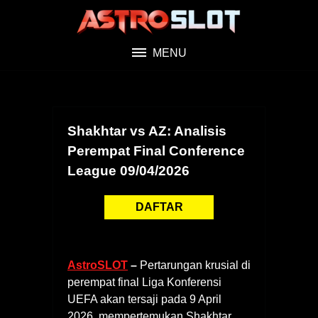
Skip
to
content
MENU
Shakhtar vs AZ: Analisis
Perempat Final Conference
League 09/04/2026
DAFTAR
AstroSLOT
–
Pertarungan krusial di
perempat final Liga Konferensi
UEFA akan tersaji pada 9 April
2026, mempertemukan Shakhtar