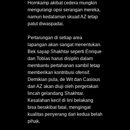
Hornkamp akibat cedera mungkin
mengurangi opsi serangan mereka,
namun kedalaman skuad AZ tetap
patut diwaspadai.
Pertarungan di setiap area
lapangan akan sangat menentukan.
Bek sayap Shakhtar seperti Enrique
dan Tobias harus disiplin dalam
membantu pertahanan sambil tetap
memberikan kontribusi ofensif.
Demikian pula, de Wit dan Casious
dari AZ akan diuji oleh pergerakan
lincah gelandang Shakhtar.
Kesalahan kecil di lini belakang
bisa berakibat fatal, mengingat
kualitas penyerang dari kedua belah
pihak.