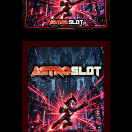
Navigasi
pos