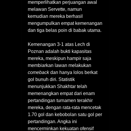
memperlihatkan perjuangan awal
melawan Servette, namun
kemudian mereka berhasil
mengumpulkan empat kemenangan
dan tiga belas poin di babak utama.
Kemenangan 3-1 atas Lech di
Poznan adalah bukti kapasitas
mereka, meskipun hampir saja
membiarkan lawan melakukan
comeback
dan hanya lolos berkat
gol bunuh diri. Statistik
menunjukkan Shakhtar telah
memenangkan empat dari enam
pertandingan turnamen terakhir
mereka, dengan rata-rata mencetak
1.70 gol dan kebobolan satu gol per
pertandingan. Angka ini
mencerminkan kekuatan ofensif