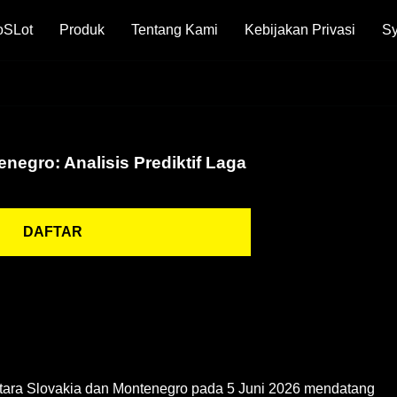
oSLot
Produk
Tentang Kami
Kebijakan Privasi
Sy
negro: Analisis Prediktif Laga
DAFTAR
tara Slovakia dan Montenegro pada 5 Juni 2026 mendatang