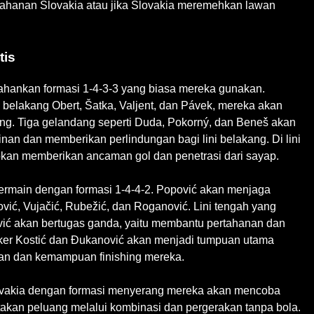
tahanan Slovakia atau jika Slovakia meremehkan lawan
tis
hankan formasi 1-4-3-3 yang biasa mereka gunakan.
 belakang Obert, Šatka, Valjent, dan Pávek, mereka akan
g. Tiga gelandang seperti Duda, Pokorný, dan Beneš akan
an dan memberikan perlindungan bagi lini belakang. Di lini
apkan memberikan ancaman gol dan penetrasi dari sayap.
 bermain dengan formasi 1-4-4-2. Popović akan menjaga
ić, Vujačić, Rubežić, dan Roganović. Lini tengah yang
nović akan bertugas ganda, yaitu membantu pertahanan dan
riker Kostić dan Đukanović akan menjadi tumpuan utama
an dan kemampuan finishing mereka.
Slovakia dengan formasi menyerang mereka akan mencoba
kan peluang melalui kombinasi dan pergerakan tanpa bola.