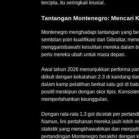
tercipta, itu seringkali krusial.
Tantangan Montenegro: Mencari K
Montenegro menghadapi tantangan yang b
sembilan poin kualifikasi dari Gibraltar, m
menggarisbawahi kesulitan mereka dalam be
perlu mereka ubah untuk masa depan.
Awal tahun 2026 menunjukkan performa ya
diikuti dengan kekalahan 2-3 di kandang da
dalam kamp pelatihan berkat satu gol di b
positif meskipun dengan skor tipis. Konsist
mempertahankan keunggulan.
Dengan rata-rata 1.3 gol dicetak per pertan
Namun, lini pertahanan mereka jauh lebih ren
statistik yang mengkhawatirkan dan menjadi
pertandingan Montenegro berakhir dengan ked