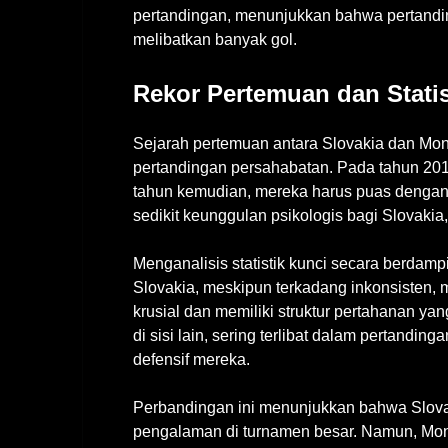
pertandingan, menunjukkan bahwa pertandin
melibatkan banyak gol.
Rekor Pertemuan dan Stati
Sejarah pertemuan antara Slovakia dan Mont
pertandingan persahabatan. Pada tahun 201
tahun kemudian, mereka harus puas dengan 
sedikit keunggulan psikologis bagi Slovakia
Menganalisis statistik kunci secara berda
Slovakia, meskipun terkadang inkonsiste
krusial dan memiliki struktur pertahanan ya
di sisi lain, sering terlibat dalam pertandi
defensif mereka.
Perbandingan ini menunjukkan bahwa Slovaki
pengalaman di turnamen besar. Namun, Mont