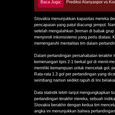
Baca Juga:
Prediksi Alanyaspor vs Ko
Slovakia menunjukkan kapasitas mereka de
pencapaian yang patut diacungi jempol. Nam
setelah mengalahkan Jerman di babak grup p
menyoroti inkonsistensi yang perlu diatasi
memengaruhi mentalitas tim dalam pertandi
Dalam pertandingan persahabatan terakhir 
kemenangan tipis 2-1 berkat gol di menit-m
memiliki kemampuan untuk mencetak gol, p
Rata-rata 1.3 gol per pertandingan yang di
seimbang namun sedikit rapuh di lini belaka
Data statistik lebih lanjut mengungkapkan 
pertandingan terakhir mereka, sebuah indika
Slovakia berakhir dengan kedua tim mencetak
angka ini menunjukkan bahwa pertandingan m