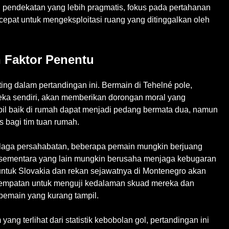
endekatan yang lebih pragmatis, fokus pada pertahanan
cepat untuk mengeksploitasi ruang yang ditinggalkan oleh
 Faktor Penentu
ng dalam pertandingan ini. Bermain di Tehelné pole,
eka sendiri, akan memberikan dorongan moral yang
mpil baik di rumah dapat menjadi pedang bermata dua, namun
 bagi tim tuan rumah.
 laga persahabatan, beberapa pemain mungkin berjuang
 sementara yang lain mungkin berusaha menjaga kebugaran
untuk Slovakia dan rekan sejawatnya di Montenegro akan
sempatan untuk menguji kedalaman skuad mereka dan
emain yang kurang tampil.
ng terlihat dari statistik kebobolan gol, pertandingan ini