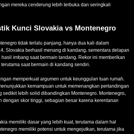
gan mereka cenderung lebih terbuka dan seringkali
stik Kunci Slovakia vs Montenegro
enegro tidak terlalu panjang, hanya dua kali dalam
4, Slovakia berhasil menang di kandang, sementara delapan
hasil imbang saat bermain tandang. Rekor ini memberikan
, terutama saat bermain di kandang sendiri.
mpingan memperkuat argumen untuk keunggulan tuan rumah.
n, menunjukkan kemampuan untuk memenangkan pertandingan
ng sedikit lebih solid dibandingkan Montenegro. Montenegro,
ngan dengan skor tinggi, sebagian besar karena kerentanan
a memiliki dasar yang lebih kuat, terutama dalam hal
enegro memiliki potensi untuk mengejutkan, terutama jika