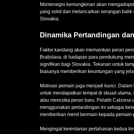
Montenegro kemungkinan akan mengadopsi p
yang solid dan melancarkan serangan balik 
Slovakia.
Dinamika Pertandingan dan
Faktor kandang akan memainkan peran penti
Bratislava, di hadapan para pendukung mer
signifikan bagi Slovakia. Tekanan untuk ta
biasanya memberikan keuntungan yang jelas
Motivasi pemain juga menjadi kunci. Dalam
untuk mendapatkan tempat di skuad utama,
atau mencoba peran baru. Pelatih Calzona 
menggunakan pertandingan ini sebagai ke
memberikan menit bermain kepada pemain-p
Mengingat kerentanan pertahanan kedua tim ya