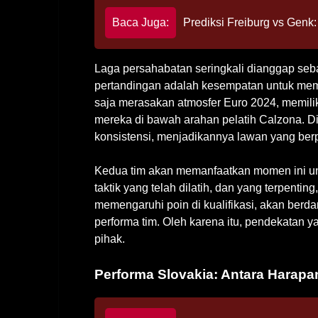
Baca Juga:
Prediksi Freiburg vs Genk:
Laga persahabatan seringkali dianggap seba
pertandingan adalah kesempatan untuk memb
saja merasakan atmosfer Euro 2024, memili
mereka di bawah arahan pelatih Calzona. D
konsistensi, menjadikannya lawan yang ber
Kedua tim akan memanfaatkan momen ini un
taktik yang telah dilatih, dan yang terpenti
memengaruhi poin di kualifikasi, akan berd
performa tim. Oleh karena itu, pendekatan y
pihak.
Performa Slovakia: Antara Harapa