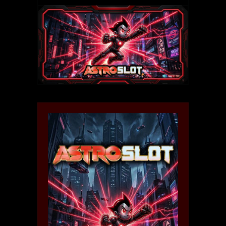
Navigasi
pos