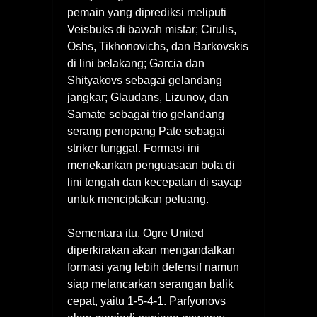
pemain yang diprediksi meliputi
Veisbuks di bawah mistar; Cirulis,
Oshs, Tikhonovichs, dan Barkovskis
di lini belakang; Garcia dan
Shityakovs sebagai gelandang
jangkar; Glaudans, Lizunov, dan
Samate sebagai trio gelandang
serang penopang Pate sebagai
striker tunggal. Formasi ini
menekankan penguasaan bola di
lini tengah dan kecepatan di sayap
untuk menciptakan peluang.
Sementara itu, Ogre United
diperkirakan akan mengandalkan
formasi yang lebih defensif namun
siap melancarkan serangan balik
cepat, yaitu 1-5-4-1. Parfyonovs