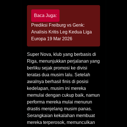
Baca Juga:
Prediksi Freiburg vs Genk:
Analisis Kritis Leg Kedua Liga
Europa 19 Mar 2026
Super Nova, klub yang berbasis di
Riga, menunjukkan perjalanan yang
berliku sejak promosi ke divisi
teratas dua musim lalu. Setelah
awalnya berhasil finis di posisi
kedelapan, musim ini mereka
memulai dengan cukup baik, namun
performa mereka mulai menurun
drastis menjelang musim panas.
Serangkaian kekalahan membuat
mereka terperosok, memunculkan