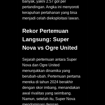
banyak, yakni 2.57 gol per
pertandingan. Angka ini menyoroti
kerapuhan pertahanan yang bisa
menjadi celah dieksploitasi lawan.
Rekor Pertemuan
Langsung: Super
Nova vs Ogre United
Sejarah pertemuan antara Super
Nova dan Ogre United
menunjukkan dinamika yang
berubah-ubah. Pertemuan pertama
mereka di tahun 2024 berakhir
dengan skor imbang, menandakan
awal rivalitas yang seimbang.
Namun, setelah itu, Super Nova
mendominasi dengan