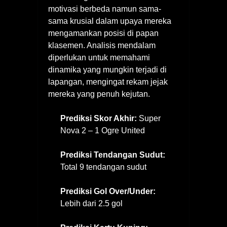
motivasi berbeda namun sama-
sama krusial dalam upaya mereka
mengamankan posisi di papan
klasemen. Analisis mendalam
diperlukan untuk memahami
dinamika yang mungkin terjadi di
lapangan, mengingat rekam jejak
mereka yang penuh kejutan.
Prediksi Skor Akhir:
Super
Nova 2 – 1 Ogre United
Prediksi Tendangan Sudut:
Total 9 tendangan sudut
Prediksi Gol Over/Under:
Lebih dari 2.5 gol