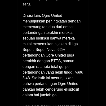
seru.
Di sisi lain, Ogre United
menunjukkan peningkatan dengan
memenangkan dua dari empat
pertandingan terakhir mereka,
sebuah indikasi bahwa mereka
mulai menemukan pijakan di liga.
Seperti Super Nova, 62%
pertandingan Ogre United juga
berakhir dengan BTTS, namun
dengan rata-rata total gol per
pertandingan yang lebih tinggi, yaitu
3.48. Statistik ini menunjukkan
bahwa pertandingan Ogre United
bahkan lebih cenderung eksplosif
dalam hal jumlah gol.