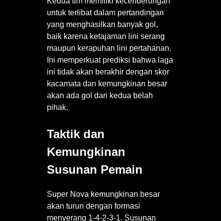
Kedua tim memiliki kecenderungan
untuk terlibat dalam pertandingan
yang menghasilkan banyak gol,
baik karena ketajaman lini serang
maupun kerapuhan lini pertahanan.
Ini memperkuat prediksi bahwa laga
ini tidak akan berakhir dengan skor
kacamata dan kemungkinan besar
akan ada gol dari kedua belah
pihak.
Taktik dan
Kemungkinan
Susunan Pemain
Super Nova kemungkinan besar
akan turun dengan formasi
menyerang 1-4-2-3-1. Susunan