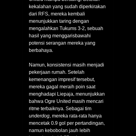
kekalahan yang sudah diperkirakan
dari RFS, mereka kembali
menunjukkan taring dengan
mengalahkan Tukums 3-2, sebuah
hasil yang menggarisbawahi
potensi serangan mereka yang
berbahaya.
Namun, konsistensi masih menjadi
pekerjaan rumah. Setelah
kemenangan impresif tersebut,
mereka gagal meraih poin saat
menghadapi Liepaja, menunjukkan
bahwa Ogre United masih mencari
ritme terbaiknya. Sebagai tim
underdog
, mereka rata-rata hanya
mencetak 0.9 gol per pertandingan,
namun kebobolan jauh lebih