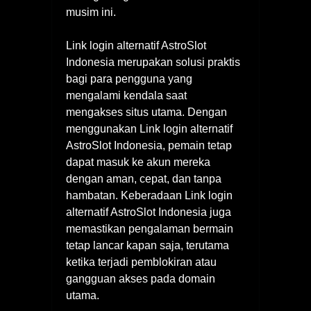
musim ini.
Link login alternatif AstroSlot
Indonesia merupakan solusi praktis
bagi para pengguna yang
mengalami kendala saat
mengakses situs utama. Dengan
menggunakan Link login alternatif
AstroSlot Indonesia, pemain tetap
dapat masuk ke akun mereka
dengan aman, cepat, dan tanpa
hambatan. Keberadaan Link login
alternatif AstroSlot Indonesia juga
memastikan pengalaman bermain
tetap lancar kapan saja, terutama
ketika terjadi pemblokiran atau
gangguan akses pada domain
utama.