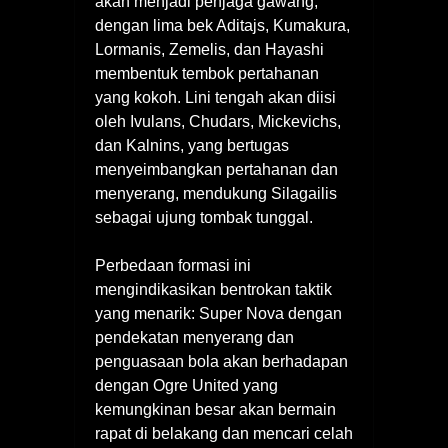
akan menjadi penjaga gawang;
dengan lima bek Aditajs, Kumakura,
Lormanis, Zemelis, dan Hayashi
membentuk tembok pertahanan
yang kokoh. Lini tengah akan diisi
oleh Ivulans, Chudars, Mickevichs,
dan Kalnins, yang bertugas
menyeimbangkan pertahanan dan
menyerang, mendukung Silagailis
sebagai ujung tombak tunggal.
Perbedaan formasi ini
mengindikasikan bentrokan taktik
yang menarik: Super Nova dengan
pendekatan menyerang dan
penguasaan bola akan berhadapan
dengan Ogre United yang
kemungkinan besar akan bermain
rapat di belakang dan mencari celah