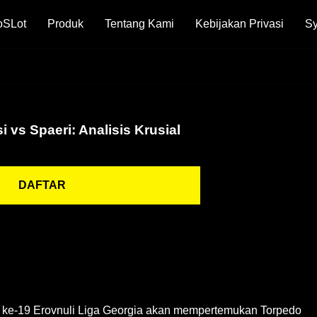
oSLot
Produk
Tentang Kami
Kebijakan Privasi
Sy
 vs Spaeri: Analisis Krusial
DAFTAR
n ke-19 Erovnuli Liga Georgia akan mempertemukan Torpedo