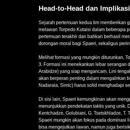
Head-to-Head dan Implikasi
Sejarah pertemuan kedua tim memberikan ga
melawan Torpedo Kutaisi dalam beberapa per
pertemuan terakhir dan bahkan berhasil mer
dorongan moral bagi Spaeri, sekaligus perin
Melihat formasi yang mungkin diturunkan, 
3. Formasi ini menekankan lebar serangan da
Arabidze) yang siap mengancam. Lini tengah
akan berperan penting dalam mengalirkan bo
Nadaraia, Simic) harus solid menghadapi se
Di sisi lain, Spaeri kemungkinan akan mengg
menunjukkan pendekatan taktis yang unik.
Kentchadze, Golubiani, G. Tsetskhladze, T. 
Spaeri mungkin akan fokus pada dominasi lin
bisa mengejutkan lawan, namun juga berisik