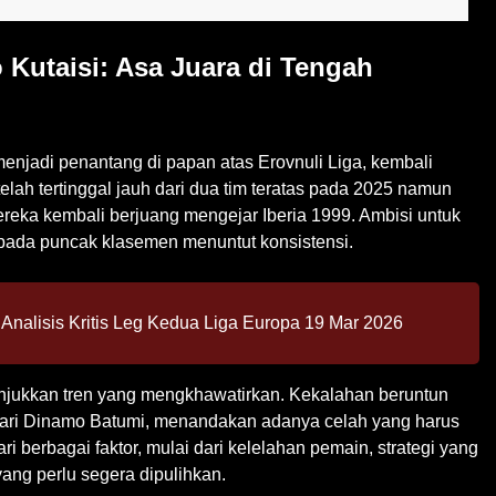
Kutaisi: Asa Juara di Tengah
menjadi penantang di papan atas Erovnuli Liga, kembali
lah tertinggal jauh dari dua tim teratas pada 2025 namun
ereka kembali berjuang mengejar Iberia 1999. Ambisi untuk
pada puncak klasemen menuntut konsistensi.
 Analisis Kritis Leg Kedua Liga Europa 19 Mar 2026
jukkan tren yang mengkhawatirkan. Kekalahan beruntun
k dari Dinamo Batumi, menandakan adanya celah yang harus
ri berbagai faktor, mulai dari kelelahan pemain, strategi yang
ang perlu segera dipulihkan.