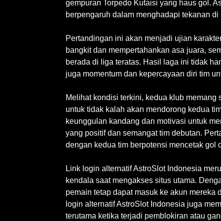
gempuran Torpedo Kutaisi yang haus gol. As
berpengaruh dalam menghadapi tekanan di 
Pertandingan ini akan menjadi ujian karakt
bangkit dan mempertahankan asa juara, se
berada di liga teratas. Hasil laga ini tidak
juga momentum dan kepercayaan diri tim un
Melihat kondisi terkini, kedua klub memang
untuk tidak kalah akan mendorong kedua tim
keunggulan kandang dan motivasi untuk meng
yang positif dan semangat tim debutan. Perta
dengan kedua tim berpotensi mencetak gol 
Link login alternatif AstroSlot Indonesia m
kendala saat mengakses situs utama. Dengan
pemain tetap dapat masuk ke akun mereka 
login alternatif AstroSlot Indonesia juga m
terutama ketika terjadi pemblokiran atau g