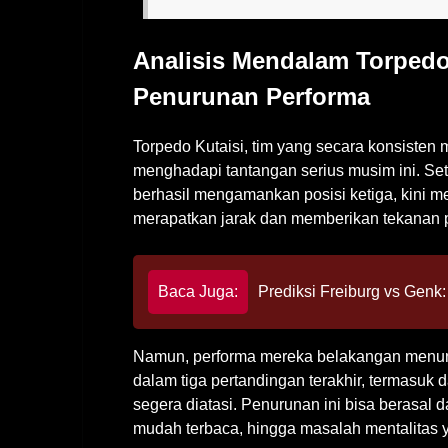
Analisis Mendalam Torpedo 
Penurunan Performa
Torpedo Kutaisi, tim yang secara konsisten 
menghadapi tantangan serius musim ini. Sete
berhasil mengamankan posisi ketiga, kini m
merapatkan jarak dan memberikan tekanan 
Baca Juga:
Prediksi Freiburg vs Genk:
Namun, performa mereka belakangan menun
dalam tiga pertandingan terakhir, termasu
segera diatasi. Penurunan ini bisa berasal da
mudah terbaca, hingga masalah mentalitas y