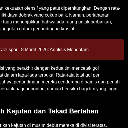
an kekuatan ofensif yang patut diperhitungkan. Dengan rata-
iliki daya dobrak yang cukup baik. Namun, pertahanan
per laga menunjukkan bahwa ada ruang untuk perbaikan,
nggulan dalam pertandingan krusial.
caelispor 18 Maret 2026: Analisis Mendalam
si yang berakhir dengan kedua tim mencetak gol
 dalam laga-laga terbuka. Rata-rata total gol per
 bahwa pertandingan mereka cenderung dinamis dan penuh
menarik bagi penonton, namun berisiko bagi tim yang ingin
h Kejutan dan Tekad Bertahan
rikan kejutan di musim debut mereka di divisi teratas.