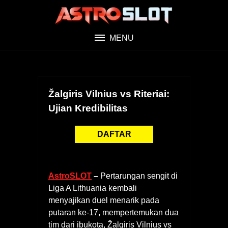
Skip
to
content
MENU
Žalgiris Vilnius vs Riteriai:
Ujian Kredibilitas
DAFTAR
AstroSLOT
–
Pertarungan sengit di
Liga A Lithuania kembali
menyajikan duel menarik pada
putaran ke-17, mempertemukan dua
tim dari ibukota, Žalgiris Vilnius vs