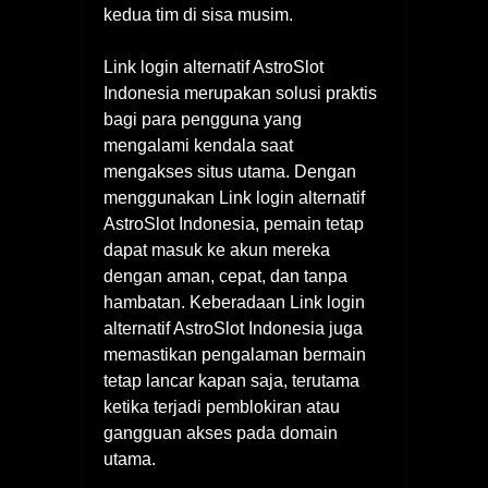
kedua tim di sisa musim.
Link login alternatif AstroSlot
Indonesia merupakan solusi praktis
bagi para pengguna yang
mengalami kendala saat
mengakses situs utama. Dengan
menggunakan Link login alternatif
AstroSlot Indonesia, pemain tetap
dapat masuk ke akun mereka
dengan aman, cepat, dan tanpa
hambatan. Keberadaan Link login
alternatif AstroSlot Indonesia juga
memastikan pengalaman bermain
tetap lancar kapan saja, terutama
ketika terjadi pemblokiran atau
gangguan akses pada domain
utama.