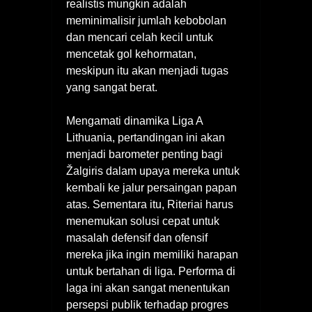
realistis mungkin adalah
meminimalisir jumlah kebobolan
dan mencari celah kecil untuk
mencetak gol kehormatan,
meskipun itu akan menjadi tugas
yang sangat berat.
Mengamati dinamika Liga A
Lithuania, pertandingan ini akan
menjadi barometer penting bagi
Žalgiris dalam upaya mereka untuk
kembali ke jalur persaingan papan
atas. Sementara itu, Riteriai harus
menemukan solusi cepat untuk
masalah defensif dan ofensif
mereka jika ingin memiliki harapan
untuk bertahan di liga. Performa di
laga ini akan sangat menentukan
persepsi publik terhadap progres