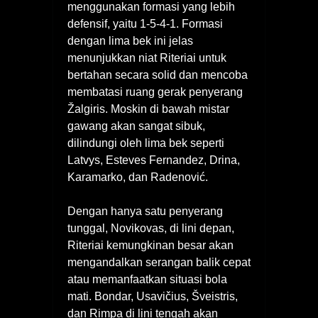
menggunakan formasi yang lebih
defensif, yaitu 1-5-4-1. Formasi
dengan lima bek ini jelas
menunjukkan niat Riteriai untuk
bertahan secara solid dan mencoba
membatasi ruang gerak penyerang
Žalgiris. Moskin di bawah mistar
gawang akan sangat sibuk,
dilindungi oleh lima bek seperti
Latvys, Esteves Fernandez, Drina,
Karamarko, dan Radenović.
Dengan hanya satu penyerang
tunggal, Novikovas, di lini depan,
Riteriai kemungkinan besar akan
mengandalkan serangan balik cepat
atau memanfaatkan situasi bola
mati. Bondar, Usavičius, Šveistris,
dan Rimpa di lini tengah akan