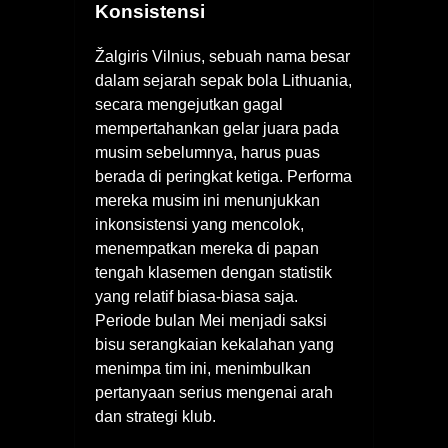
Konsistensi
Žalgiris Vilnius, sebuah nama besar
dalam sejarah sepak bola Lithuania,
secara mengejutkan gagal
mempertahankan gelar juara pada
musim sebelumnya, harus puas
berada di peringkat ketiga. Performa
mereka musim ini menunjukkan
inkonsistensi yang mencolok,
menempatkan mereka di papan
tengah klasemen dengan statistik
yang relatif biasa-biasa saja.
Periode bulan Mei menjadi saksi
bisu serangkaian kekalahan yang
menimpa tim ini, menimbulkan
pertanyaan serius mengenai arah
dan strategi klub.