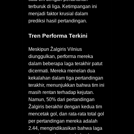
terburuk di liga. Ketimpangan ini
menjadi faktor krusial dalam
prediksi hasil pertandingan.
Tren Performa Terkini
Meskipun Žalgiris Vilnius
diunggulkan, performa mereka
dalam beberapa laga terakhir patut
dicermati. Mereka menelan dua
kekalahan dalam tiga pertandingan
terakhir, menunjukkan bahwa tim ini
masih rentan terhadap kejutan.
Namun, 50% dari pertandingan
Žalgiris berakhir dengan kedua tim
mencetak gol, dan rata-rata total gol
per pertandingan mereka adalah
2.44, mengindikasikan bahwa laga