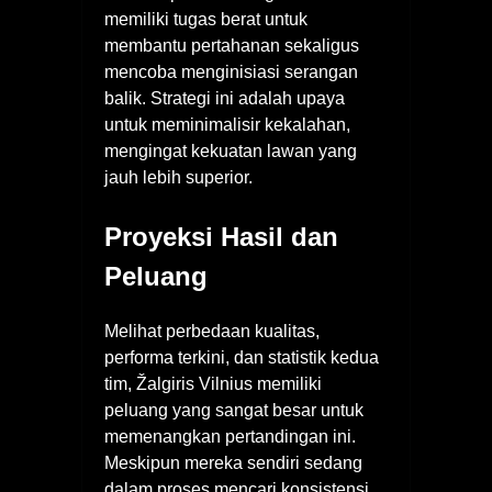
memiliki tugas berat untuk
membantu pertahanan sekaligus
mencoba menginisiasi serangan
balik. Strategi ini adalah upaya
untuk meminimalisir kekalahan,
mengingat kekuatan lawan yang
jauh lebih superior.
Proyeksi Hasil dan
Peluang
Melihat perbedaan kualitas,
performa terkini, dan statistik kedua
tim, Žalgiris Vilnius memiliki
peluang yang sangat besar untuk
memenangkan pertandingan ini.
Meskipun mereka sendiri sedang
dalam proses mencari konsistensi,