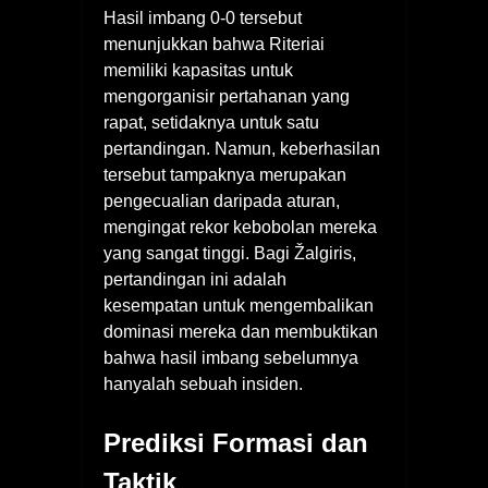
Hasil imbang 0-0 tersebut
menunjukkan bahwa Riteriai
memiliki kapasitas untuk
mengorganisir pertahanan yang
rapat, setidaknya untuk satu
pertandingan. Namun, keberhasilan
tersebut tampaknya merupakan
pengecualian daripada aturan,
mengingat rekor kebobolan mereka
yang sangat tinggi. Bagi Žalgiris,
pertandingan ini adalah
kesempatan untuk mengembalikan
dominasi mereka dan membuktikan
bahwa hasil imbang sebelumnya
hanyalah sebuah insiden.
Prediksi Formasi dan
Taktik