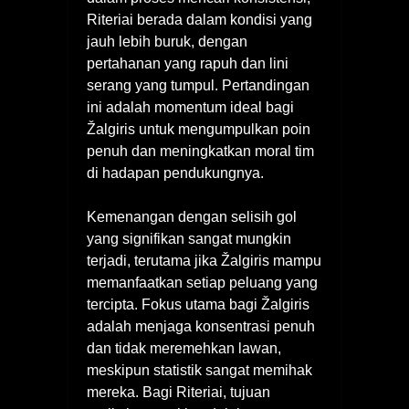
Riteriai berada dalam kondisi yang
jauh lebih buruk, dengan
pertahanan yang rapuh dan lini
serang yang tumpul. Pertandingan
ini adalah momentum ideal bagi
Žalgiris untuk mengumpulkan poin
penuh dan meningkatkan moral tim
di hadapan pendukungnya.
Kemenangan dengan selisih gol
yang signifikan sangat mungkin
terjadi, terutama jika Žalgiris mampu
memanfaatkan setiap peluang yang
tercipta. Fokus utama bagi Žalgiris
adalah menjaga konsentrasi penuh
dan tidak meremehkan lawan,
meskipun statistik sangat memihak
mereka. Bagi Riteriai, tujuan