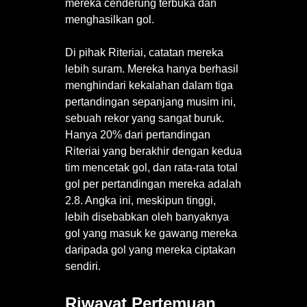
mereka cenderung terbuka dan
menghasilkan gol.
Di pihak Riteriai, catatan mereka
lebih suram. Mereka hanya berhasil
menghindari kekalahan dalam tiga
pertandingan sepanjang musim ini,
sebuah rekor yang sangat buruk.
Hanya 20% dari pertandingan
Riteriai yang berakhir dengan kedua
tim mencetak gol, dan rata-rata total
gol per pertandingan mereka adalah
2.8. Angka ini, meskipun tinggi,
lebih disebabkan oleh banyaknya
gol yang masuk ke gawang mereka
daripada gol yang mereka ciptakan
sendiri.
Riwayat Pertemuan