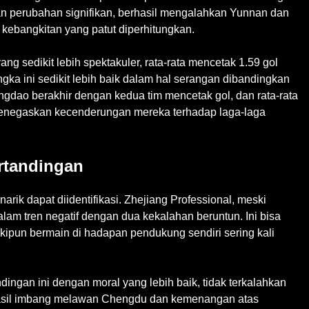
kkan perubahan signifikan, berhasil mengalahkan Yunnan dan
ebangkitan yang patut diperhitungkan.
g sedikit lebih spektakuler, rata-rata mencetak 1.59 gol
gka ini sedikit lebih baik dalam hal serangan dibandingkan
ngdao berakhir dengan kedua tim mencetak gol, dan rata-rata
 menegaskan kecenderungan mereka terhadap laga-laga
ertandingan
narik dapat diidentifikasi. Zhejiang Professional, meski
lam tren negatif dengan dua kekalahan beruntun. Ini bisa
ipun bermain di hadapan pendukung sendiri sering kali
ndingan ini dengan moral yang lebih baik, tidak terkalahkan
Hasil imbang melawan Chengdu dan kemenangan atas