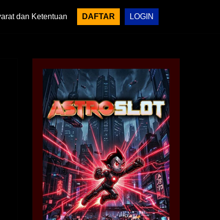
arat dan Ketentuan
DAFTAR
LOGIN