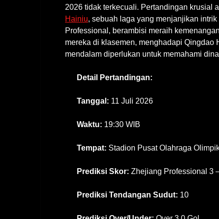
2026 tidak terkecuali. Pertandingan krusi
Hainiu
, sebuah laga yang menjanjikan intrik
Professional, berambisi meraih kemenangan 
mereka di klasemen, menghadapi Qingdao H
mendalam diperlukan untuk memahami dinami
Detail Pertandingan:
Tanggal:
11 Juli 2026
Waktu:
19:30 WIB
Tempat:
Stadion Pusat Olahraga Olimp
Prediksi Skor:
Zhejiang Professional 3 
Prediksi Tendangan Sudut:
10
Prediksi Over/Under:
Over 3.0 Gol