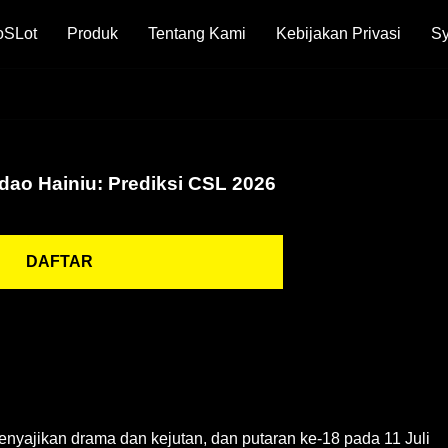
oSLot
Produk
Tentang Kami
Kebijakan Privasi
Sy
dao Hainiu: Prediksi CSL 2026
DAFTAR
enyajikan drama dan kejutan, dan putaran ke-18 pada 11 Juli