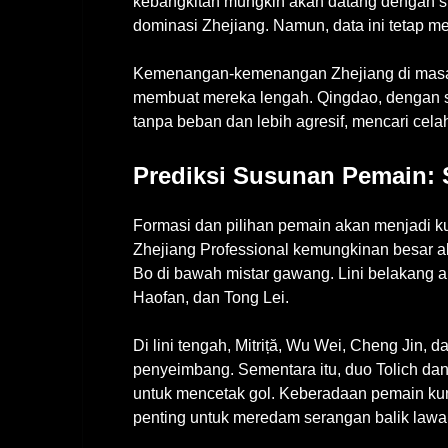
kebangkitan mungkin akan datang dengan s
dominasi Zhejiang. Namun, data ini tetap me
Kemenangan-kemenangan Zhejiang di masa l
membuat mereka lengah. Qingdao, dengan 
tanpa beban dan lebih agresif, mencari celah
Prediksi Susunan Pemain: S
Formasi dan pilihan pemain akan menjadi ku
Zhejiang Professional kemungkinan besar a
Bo di bawah mistar gawang. Lini belakang 
Haofan, dan Tong Lei.
Di lini tengah, Mitriță, Wu Wei, Cheng Jin
penyeimbang. Sementara itu, duo Tolich da
untuk mencetak gol. Keberadaan pemain kun
penting untuk meredam serangan balik lawa