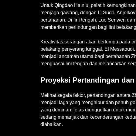
Untuk Qingdao Hainiu, pelatih kemungkinan
menjaga gawang, dengan Li Suda, Anjelkov
pertahanan. Di lini tengah, Luo Senwen da
memberikan perlindungan bagi lini belakang
Kreativitas serangan akan bertumpu pada tr
belakang penyerang tunggal, El Messaoudi
menjadi ancaman utama bagi pertahanan Zhe
menguasai lini tengah dan melancarkan ser
Proyeksi Pertandingan dan 
Melihat segala faktor, pertandingan antara 
menjadi laga yang menghibur dan penuh go
yang dominan, jelas diunggulkan untuk me
sedang menanjak dan kecenderungan kedua ti
diabaikan.