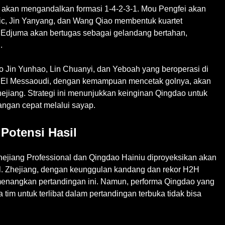
 akan mengandalkan formasi 1-4-2-3-1. Mou Pengfei akan
ic, Jin Yanyang, dan Wang Qiao membentuk kuartet
n Edjuma akan bertugas sebagai gelandang bertahan,
.
io Jin Yunhao, Lin Chuanyi, dan Yeboah yang beroperasi di
. El Messaoudi, dengan kemampuan mencetak golnya, akan
jiang. Strategi ini menunjukkan keinginan Qingdao untuk
angan cepat melalui sayap.
Potensi Hasil
Zhejiang Professional dan Qingdao Hainiu diproyeksikan akan
l. Zhejiang, dengan keunggulan kandang dan rekor H2H
menangkan pertandingan ini. Namun, performa Qingdao yang
m untuk terlibat dalam pertandingan terbuka tidak bisa