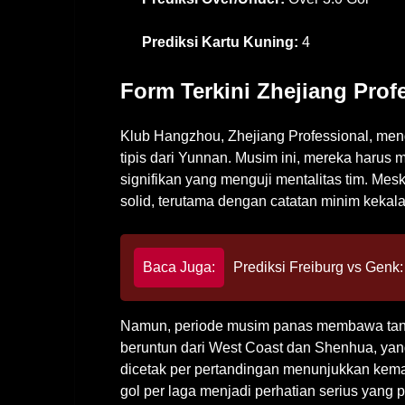
Prediksi Kartu Kuning:
4
Form Terkini Zhejiang Prof
Klub Hangzhou, Zhejiang Professional, meng
tipis dari Yunnan. Musim ini, mereka haru
signifikan yang menguji mentalitas tim. Me
solid, terutama dengan catatan minim kekala
Baca Juga:
Prediksi Freiburg vs Genk:
Namun, periode musim panas membawa tanta
beruntun dari West Coast dan Shenhua, yang
dicetak per pertandingan menunjukkan ke
gol per laga menjadi perhatian serius yang pe