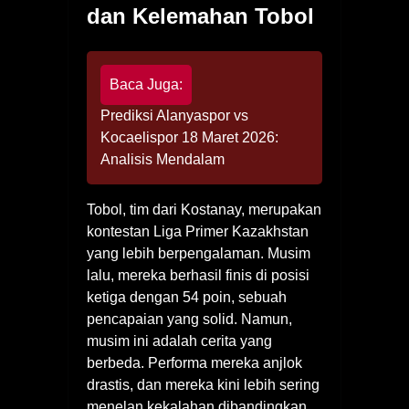
dan Kelemahan Tobol
Baca Juga:
Prediksi Alanyaspor vs
Kocaelispor 18 Maret 2026:
Analisis Mendalam
Tobol, tim dari Kostanay, merupakan
kontestan Liga Primer Kazakhstan
yang lebih berpengalaman. Musim
lalu, mereka berhasil finis di posisi
ketiga dengan 54 poin, sebuah
pencapaian yang solid. Namun,
musim ini adalah cerita yang
berbeda. Performa mereka anjlok
drastis, dan mereka kini lebih sering
menelan kekalahan dibandingkan