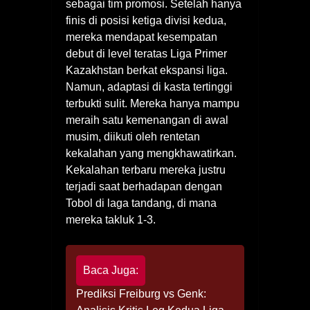
sebagai tim promosi. Setelah hanya
finis di posisi ketiga divisi kedua,
mereka mendapat kesempatan
debut di level teratas Liga Primer
Kazakhstan berkat ekspansi liga.
Namun, adaptasi di kasta tertinggi
terbukti sulit. Mereka hanya mampu
meraih satu kemenangan di awal
musim, diikuti oleh rentetan
kekalahan yang mengkhawatirkan.
Kekalahan terbaru mereka justru
terjadi saat berhadapan dengan
Tobol di laga tandang, di mana
mereka takluk 1-3.
Baca Juga:
Prediksi Freiburg vs Genk: