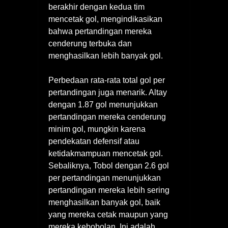
berakhir dengan kedua tim
mencetak gol, mengindikasikan
bahwa pertandingan mereka
cenderung terbuka dan
menghasilkan lebih banyak gol.
Perbedaan rata-rata total gol per
pertandingan juga menarik. Altay
dengan 1.87 gol menunjukkan
pertandingan mereka cenderung
minim gol, mungkin karena
pendekatan defensif atau
ketidakmampuan mencetak gol.
Sebaliknya, Tobol dengan 2.6 gol
per pertandingan menunjukkan
pertandingan mereka lebih sering
menghasilkan banyak gol, baik
yang mereka cetak maupun yang
mereka kebobolan. Ini adalah