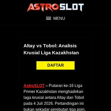
Skip
to
content
MENU
Altay vs Tobol: Analisis
Krusial Liga Kazakhstan
DAFTAR
AstroSLOT
–
Putaran ke-16 Liga
Primer Kazakhstan menghadirkan
laga krusial antara Altay dan Tobol
pada 4 Juli 2026. Pertandingan ini
bukan sekadar perebutan tiga poin,