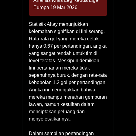
Analisis Kritis Leg Kedua Liga
Europa 19 Mar 2026
Statistik Altay menunjukkan
kelemahan signifikan di lini serang.
Rata-rata gol yang mereka cetak
hanya 0.67 per pertandingan, angka
yang sangat rendah untuk tim di
level teratas. Meskipun demikian,
lini pertahanan mereka tidak
sepenuhnya buruk, dengan rata-rata
kebobolan 1.2 gol per pertandingan.
Angka ini menunjukkan bahwa
mereka mampu menahan gempuran
lawan, namun kesulitan dalam
menciptakan peluang dan
menyelesaikannya.
Dalam sembilan pertandingan