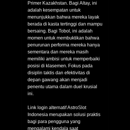
Primer Kazakhstan. Bagi Altay, ini
adalah kesempatan untuk
menunjukkan bahwa mereka layak
berada di kasta tertinggi dan mampu
bersaing. Bagi Tobol, ini adalah
momen untuk membuktikan bahwa
penurunan performa mereka hanya
sementara dan mereka masih
memiliki ambisi untuk memperbaiki
posisi di klasemen. Fokus pada
disiplin taktis dan efektivitas di
depan gawang akan menjadi
penentu utama dalam duel krusial
ini.
Link login alternatif AstroSlot
Indonesia merupakan solusi praktis
bagi para pengguna yang
mengalami kendala saat