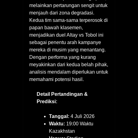
melainkan pertarungan sengit untuk
menjauh dari zona degradasi.
Kedua tim sama-sama terperosok di
papan bawah klasemen,
menjadikan duel Altay vs Tobol ini
sebagai penentu arah kampanye
mereka di musim yang menantang.
Dengan performa yang kurang
meyakinkan dari kedua belah pihak,
analisis mendalam diperlukan untuk
memahami potensi hasil.
Detail Pertandingan &
Prediksi:
Tanggal:
4 Juli 2026
Waktu:
19:00 Waktu
Kazakhstan