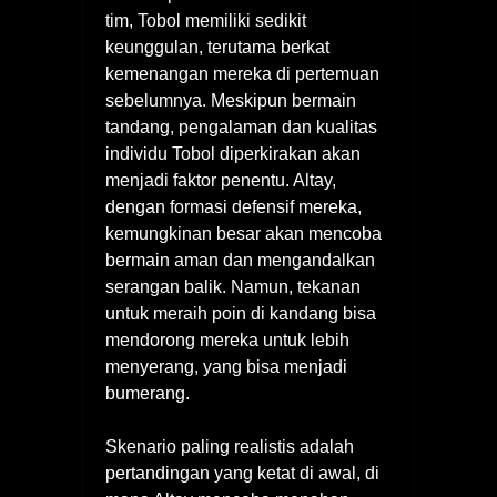
tim, Tobol memiliki sedikit
keunggulan, terutama berkat
kemenangan mereka di pertemuan
sebelumnya. Meskipun bermain
tandang, pengalaman dan kualitas
individu Tobol diperkirakan akan
menjadi faktor penentu. Altay,
dengan formasi defensif mereka,
kemungkinan besar akan mencoba
bermain aman dan mengandalkan
serangan balik. Namun, tekanan
untuk meraih poin di kandang bisa
mendorong mereka untuk lebih
menyerang, yang bisa menjadi
bumerang.
Skenario paling realistis adalah
pertandingan yang ketat di awal, di