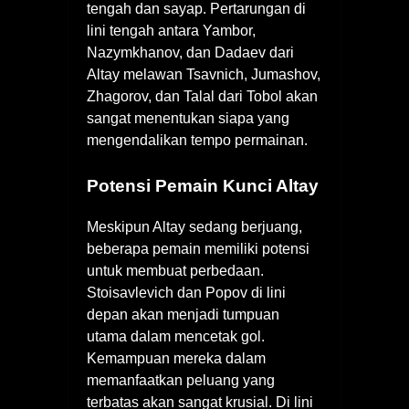
tengah dan sayap. Pertarungan di
lini tengah antara Yambor,
Nazymkhanov, dan Dadaev dari
Altay melawan Tsavnich, Jumashov,
Zhagorov, dan Talal dari Tobol akan
sangat menentukan siapa yang
mengendalikan tempo permainan.
Potensi Pemain Kunci Altay
Meskipun Altay sedang berjuang,
beberapa pemain memiliki potensi
untuk membuat perbedaan.
Stoisavlevich dan Popov di lini
depan akan menjadi tumpuan
utama dalam mencetak gol.
Kemampuan mereka dalam
memanfaatkan peluang yang
terbatas akan sangat krusial. Di lini