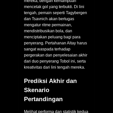
mereka, dengan kemampuan
mencetak gol yang terbukti. Di lini
tengah, pemain seperti Tagybergen
dan Tsavnich akan bertugas
mengatur ritme permainan,
mendistribusikan bola, dan
menciptakan peluang bagi para
penyerang. Pertahanan Altay harus
sangat waspada terhadap
pergerakan dan penyelesaian akhir
dari duo penyerang Tobol ini, serta
kreativitas dari lini tengah mereka.
Prediksi Akhir dan
Skenario
Pertandingan
Melihat performa dan statistik kedua