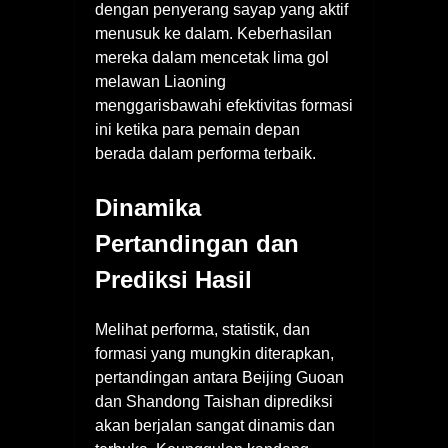
dengan penyerang sayap yang aktif
menusuk ke dalam. Keberhasilan
mereka dalam mencetak lima gol
melawan Liaoning
menggarisbawahi efektivitas formasi
ini ketika para pemain depan
berada dalam performa terbaik.
Dinamika
Pertandingan dan
Prediksi Hasil
Melihat performa, statistik, dan
formasi yang mungkin diterapkan,
pertandingan antara Beijing Guoan
dan Shandong Taishan diprediksi
akan berjalan sangat dinamis dan