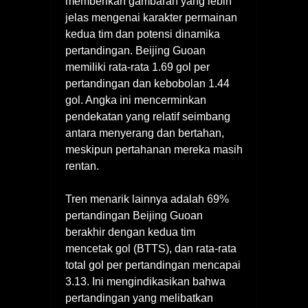
memberikan gambaran yang lebih
jelas mengenai karakter permainan
kedua tim dan potensi dinamika
pertandingan. Beijing Guoan
memiliki rata-rata 1.69 gol per
pertandingan dan kebobolan 1.44
gol. Angka ini mencerminkan
pendekatan yang relatif seimbang
antara menyerang dan bertahan,
meskipun pertahanan mereka masih
rentan.
Tren menarik lainnya adalah 69%
pertandingan Beijing Guoan
berakhir dengan kedua tim
mencetak gol (BTTS), dan rata-rata
total gol per pertandingan mencapai
3.13. Ini mengindikasikan bahwa
pertandingan yang melibatkan