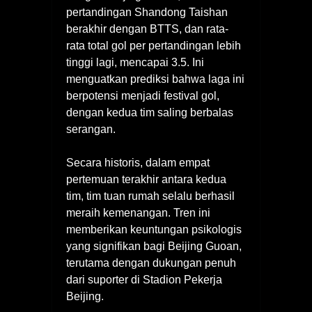
pertandingan Shandong Taishan
berakhir dengan BTTS, dan rata-
rata total gol per pertandingan lebih
tinggi lagi, mencapai 3.5. Ini
menguatkan prediksi bahwa laga ini
berpotensi menjadi festival gol,
dengan kedua tim saling berbalas
serangan.
Secara historis, dalam empat
pertemuan terakhir antara kedua
tim, tim tuan rumah selalu berhasil
meraih kemenangan. Tren ini
memberikan keuntungan psikologis
yang signifikan bagi Beijing Guoan,
terutama dengan dukungan penuh
dari suporter di Stadion Pekerja
Beijing.