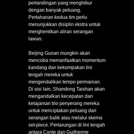
pertandingan yang menghibur
dengan banyak peluang.
Pertahanan kedua tim perlu
menunjukkan disiplin ekstra untuk
menghentikan aliran serangan
lawan.
Beijing Guoan mungkin akan
mencoba memanfaatkan momentum
kandang dan kekompakan lini
tengah mereka untuk
mengendalikan tempo permainan.
Di sisi lain, Shandong Taishan akan
mengandalkan kecepatan dan
ketajaman trio penyerang mereka
untuk menciptakan peluang dari
serangan balik atau melalui skema
set-piece. Pertarungan di lini tengah
antara Conte dan Guilherme