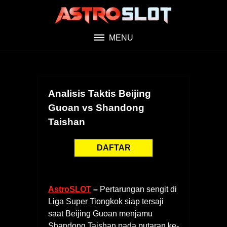
Skip
to
content
MENU
Analisis Taktis Beijing
Guoan vs Shandong
Taishan
DAFTAR
AstroSLOT
–
Pertarungan sengit di
Liga Super Tiongkok siap tersaji
saat Beijing Guoan menjamu
Shandong Taishan pada putaran ke-