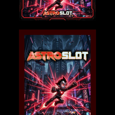
Navigasi
pos