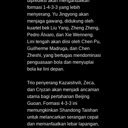
diprediksi akan mengandalkan
formasi 1-4-3-3 yang lebih
menyerang. Yu Jingyong akan
menjaga gawang, didukung oleh
kuartet bek Liu Yang, Zheng Zheng,
Pedro Álvaro, dan Xie Wenneng.
Lini tengah akan diisi oleh Chen Pu,
Guilherme Madruga, dan Chen
Zheshi, yang bertugas mendominasi
penguasaan bola dan menyuplai
bola ke lini depan.
Trio penyerang Kazaishvili, Zeca,
dan Cryzan akan menjadi ancaman
utama bagi pertahanan Beijing
Guoan. Formasi 4-3-3 ini
memungkinkan Shandong Taishan
untuk melancarkan serangan cepat
dan memanfaatkan lebar lapangan,