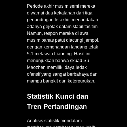
Periode akhir musim semi mereka
diwarnai dua kekalahan dari tiga
pertandingan terakhir, menandakan
adanya gejolak dalam stabilitas tim.
Namun, respon mereka di awal
musim panas patut diacungi jempol,
dengan kemenangan tandang telak
5-1 melawan Liaoning. Hasil ini
menunjukkan bahwa skuad Su
Maozhen memiliki daya ledak
ofensif yang sangat berbahaya dan
mampu bangkit dari keterpurukan.
Statistik Kunci dan
Tren Pertandingan
Analisis statistik mendalam