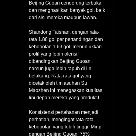
Beijing Guoan cenderung terbuka
dan menghasilkan banyak gol, baik
dari sisi mereka maupun lawan.
Shandong Taishan, dengan rata-
rata 1.88 gol per pertandingan dan
kebobolan 1.63 gol, menunjukkan
profil yang lebih ofensif
dibandingkan Beijing Guoan,
namun juga lebih rapuh di lini
belakang. Rata-rata gol yang
dicetak oleh tim asuhan Su
Maozhen ini menegaskan kualitas
lini depan mereka yang produktif.
Konsistensi pertahanan menjadi
perhatian, mengingat rata-rata
kebobolan yang lebih tinggi. Mirip
dengan Beijing Guoan, 75%