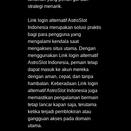
strategi menarik.
Link login alternatif AstroSlot
Indonesia merupakan solusi praktis
bagi para pengguna yang
mengalami kendala saat
mengakses situs utama. Dengan
menggunakan Link login alternatif
AstroSlot Indonesia, pemain tetap
dapat masuk ke akun mereka
dengan aman, cepat, dan tanpa
hambatan. Keberadaan Link login
alternatif AstroSlot Indonesia juga
memastikan pengalaman bermain
tetap lancar kapan saja, terutama
ketika terjadi pemblokiran atau
gangguan akses pada domain
utama.