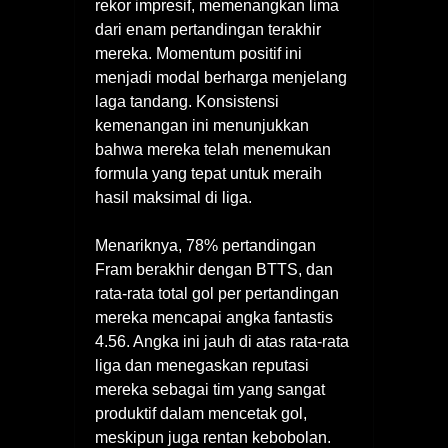
rekor impresif, memenangkan lima
dari enam pertandingan terakhir
mereka. Momentum positif ini
menjadi modal berharga menjelang
laga tandang. Konsistensi
kemenangan ini menunjukkan
bahwa mereka telah menemukan
formula yang tepat untuk meraih
hasil maksimal di liga.
Menariknya, 78% pertandingan
Fram berakhir dengan BTTS, dan
rata-rata total gol per pertandingan
mereka mencapai angka fantastis
4.56. Angka ini jauh di atas rata-rata
liga dan menegaskan reputasi
mereka sebagai tim yang sangat
produktif dalam mencetak gol,
meskipun juga rentan kebobolan.