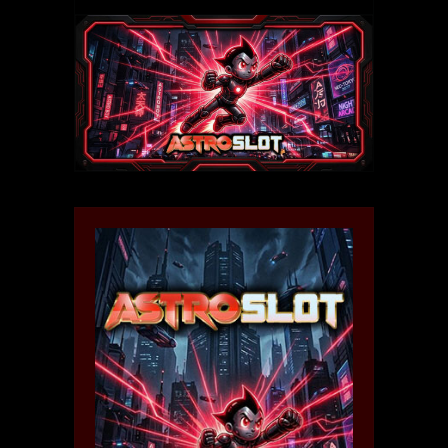
Navigasi
pos