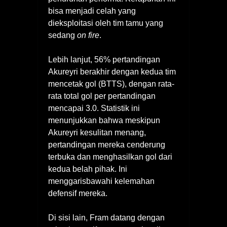
bisa menjadi celah yang
dieksploitasi oleh tim tamu yang
sedang
on fire
.
Lebih lanjut, 56% pertandingan
Akureyri berakhir dengan kedua tim
mencetak gol (BTTS), dengan rata-
rata total gol per pertandingan
mencapai 3.0. Statistik ini
menunjukkan bahwa meskipun
Akureyri kesulitan menang,
pertandingan mereka cenderung
terbuka dan menghasilkan gol dari
kedua belah pihak. Ini
menggarisbawahi kelemahan
defensif mereka.
Di sisi lain, Fram datang dengan