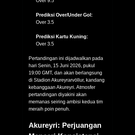
Over 9.5
Prediksi Over/Under Gol:
Over 3.5
Prediksi Kartu Kuning:
Over 3.5
Pertandingan ini dijadwalkan pada
hari Senin, 15 Juni 2026, pukul
19:00 GMT, dan akan berlangsung
di Stadion Akureyrarvöllur, kandang
kebanggaan Akureyri. Atmosfer
pertandingan diyakini akan
memanas seiring ambisi kedua tim
meraih poin penuh.
Akureyri: Perjuangan