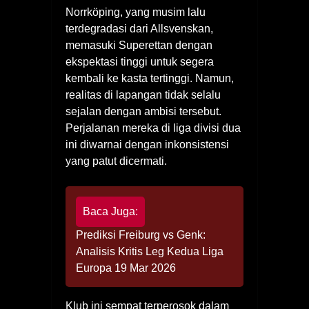
Norrköping, yang musim lalu
terdegradasi dari Allsvenskan,
memasuki Superettan dengan
ekspektasi tinggi untuk segera
kembali ke kasta tertinggi. Namun,
realitas di lapangan tidak selalu
sejalan dengan ambisi tersebut.
Perjalanan mereka di liga divisi dua
ini diwarnai dengan inkonsistensi
yang patut dicermati.
Baca Juga:
Prediksi Freiburg vs Genk:
Analisis Kritis Leg Kedua Liga
Europa 19 Mar 2026
Klub ini sempat terperosok dalam