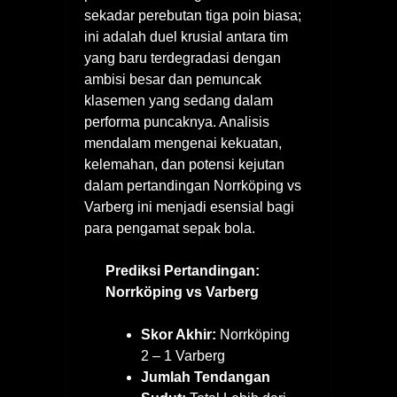
sekadar perebutan tiga poin biasa;
ini adalah duel krusial antara tim
yang baru terdegradasi dengan
ambisi besar dan pemuncak
klasemen yang sedang dalam
performa puncaknya. Analisis
mendalam mengenai kekuatan,
kelemahan, dan potensi kejutan
dalam pertandingan Norrköping vs
Varberg ini menjadi esensial bagi
para pengamat sepak bola.
Prediksi Pertandingan:
Norrköping vs Varberg
Skor Akhir:
Norrköping
2 – 1 Varberg
Jumlah Tendangan