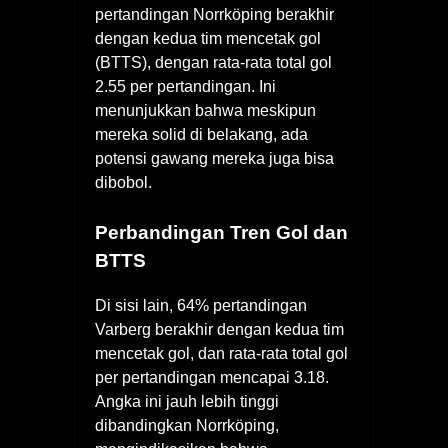
pertandingan Norrköping berakhir
dengan kedua tim mencetak gol
(BTTS), dengan rata-rata total gol
2.55 per pertandingan. Ini
menunjukkan bahwa meskipun
mereka solid di belakang, ada
potensi gawang mereka juga bisa
dibobol.
Perbandingan Tren Gol dan
BTTS
Di sisi lain, 64% pertandingan
Varberg berakhir dengan kedua tim
mencetak gol, dan rata-rata total gol
per pertandingan mencapai 3.18.
Angka ini jauh lebih tinggi
dibandingkan Norrköping,