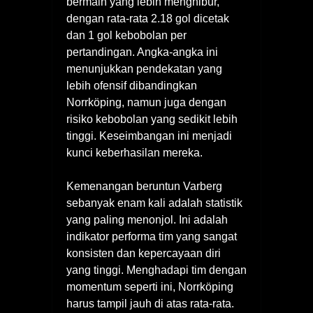
bermain yang lebih menghibur,
dengan rata-rata 2.18 gol dicetak
dan 1 gol kebobolan per
pertandingan. Angka-angka ini
menunjukkan pendekatan yang
lebih ofensif dibandingkan
Norrköping, namun juga dengan
risiko kebobolan yang sedikit lebih
tinggi. Keseimbangan ini menjadi
kunci keberhasilan mereka.
Kemenangan beruntun Varberg
sebanyak enam kali adalah statistik
yang paling menonjol. Ini adalah
indikator performa tim yang sangat
konsisten dan kepercayaan diri
yang tinggi. Menghadapi tim dengan
momentum seperti ini, Norrköping
harus tampil jauh di atas rata-rata.