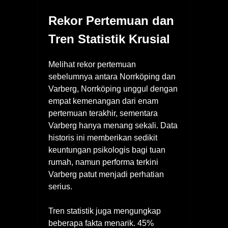
Rekor Pertemuan dan
Tren Statistik Krusial
Melihat rekor pertemuan
sebelumnya antara Norrköping dan
Varberg, Norrköping unggul dengan
empat kemenangan dari enam
pertemuan terakhir, sementara
Varberg hanya menang sekali. Data
historis ini memberikan sedikit
keuntungan psikologis bagi tuan
rumah, namun performa terkini
Varberg patut menjadi perhatian
serius.
Tren statistik juga mengungkap
beberapa fakta menarik. 45%