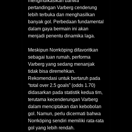
mengindikasikan bahwa
pertandingan Varberg cenderung
lebih terbuka dan menghasilkan
banyak gol. Perbedaan fundamental
dalam gaya bermain ini akan
menjadi penentu dinamika laga.
Meskipun Norrköping difavoritkan
sebagai tuan rumah, performa
Varberg yang sedang menanjak
tidak bisa diremehkan.
Rekomendasi untuk bertaruh pada
“total over 2.5 goals” (odds 1.70)
didasarkan pada statistik kedua tim,
terutama kecenderungan Varberg
dalam menciptakan dan kebobolan
gol. Namun, perlu dicermati bahwa
Norrköping sendiri memiliki rata-rata
gol yang lebih rendah.