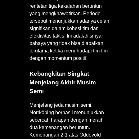
rentetan tiga kekalahan beruntun
yang mengkhawatirkan. Periode
tersebut menunjukkan adanya celah
signifikan dalam kohesi tim dan
efektivitas taktis. Ini adalah sinyal
bahaya yang tidak bisa diabaikan,
terutama ketika menghadapi tim-tim
dengan momentum positif.
Kebangkitan Singkat
Menjelang Akhir Musim
Semi
Menjelang jeda musim semi,
Norrköping berhasil menunjukkan
secercah harapan dengan meraih
dua kemenangan beruntun.
Kemenangan 2-1 atas Oddevold