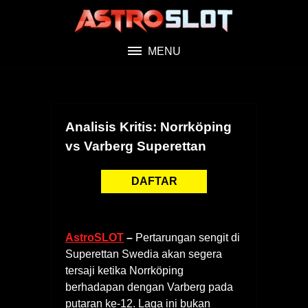
Skip
to
content
MENU
Analisis Kritis: Norrköping
vs Varberg Superettan
DAFTAR
AstroSLOT
–
Pertarungan sengit di
Superettan Swedia akan segera
tersaji ketika Norrköping
berhadapan dengan Varberg pada
putaran ke-12. Laga ini bukan