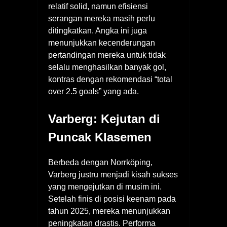
relatif solid, namun efisiensi
serangan mereka masih perlu
ditingkatkan. Angka ini juga
menunjukkan kecenderungan
pertandingan mereka untuk tidak
selalu menghasilkan banyak gol,
kontras dengan rekomendasi “total
over 2.5 goals” yang ada.
Varberg: Kejutan di
Puncak Klasemen
Berbeda dengan Norrköping,
Varberg justru menjadi kisah sukses
yang mengejutkan di musim ini.
Setelah finis di posisi keenam pada
tahun 2025, mereka menunjukkan
peningkatan drastis. Performa