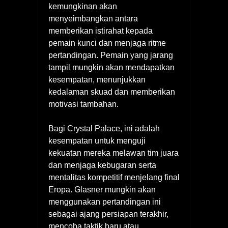
kemungkinan akan
menyeimbangkan antara
memberikan istirahat kepada
pemain kunci dan menjaga ritme
pertandingan. Pemain yang jarang
tampil mungkin akan mendapatkan
kesempatan, menunjukkan
kedalaman skuad dan memberikan
motivasi tambahan.
Bagi Crystal Palace, ini adalah
kesempatan untuk menguji
kekuatan mereka melawan tim juara
dan menjaga kebugaran serta
mentalitas kompetitif menjelang final
Eropa. Glasner mungkin akan
menggunakan pertandingan ini
sebagai ajang persiapan terakhir,
mencoba taktik baru atau