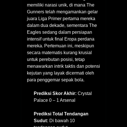
memiliki narasi unik, di mana The
Gunners telah mengamankan gelar
juara Liga Primer pertama mereka
dalam dua dekade, sementara The
Eagles sedang dalam persiapan
intensif untuk final Eropa perdana
mereka. Pertemuan ini, meskipun
secara matematis kurang krusial
untuk perebutan posisi, tetap
menawarkan intrik taktis dan potensi
kejutan yang layak dicermati oleh
para penggemar sepak bola.
Prediksi Skor Akhir:
Crystal
Palace 0 – 1 Arsenal
Prediksi Total Tendangan
Sudut:
Di bawah 10