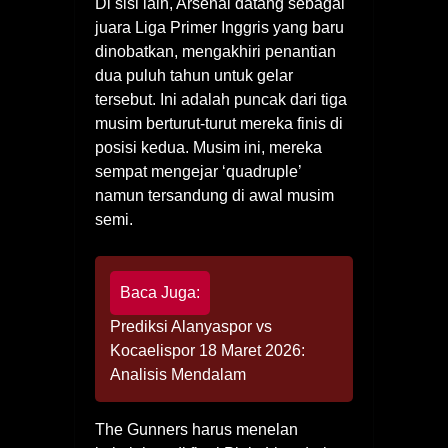
Di sisi lain, Arsenal datang sebagai
juara Liga Primer Inggris yang baru
dinobatkan, mengakhiri penantian
dua puluh tahun untuk gelar
tersebut. Ini adalah puncak dari tiga
musim berturut-turut mereka finis di
posisi kedua. Musim ini, mereka
sempat mengejar ‘quadruple’
namun tersandung di awal musim
semi.
Baca Juga:
Prediksi Alanyaspor vs
Kocaelispor 18 Maret 2026:
Analisis Mendalam
The Gunners harus menelan