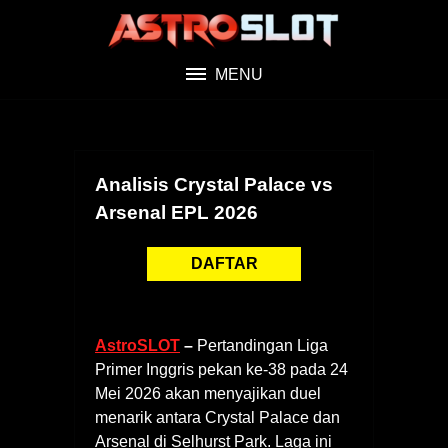
Skip
to
content
MENU
Analisis Crystal Palace vs
Arsenal EPL 2026
DAFTAR
AstroSLOT
–
Pertandingan Liga
Primer Inggris pekan ke-38 pada 24
Mei 2026 akan menyajikan duel
menarik antara Crystal Palace dan
Arsenal di Selhurst Park. Laga ini