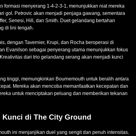
n formasi menyerang 1-4-2-3-1, menunjukkan niat mereka
i gol. Petrovic akan menjadi penjaga gawang, sementara
fer, Senesi, Hill, dan Smith. Duet gelandang bertahan
 di lini tengah.
s, dengan Tavernier, Krupi, dan Rocha beroperasi di
diran Evanilson sebagai penyerang utama menunjukkan fokus
Kreativitas dari trio gelandang serang akan menjadi kunci
 yang tinggi, memungkinkan Bournemouth untuk beralih antara
cepat. Mereka akan mencoba memanfaatkan kecepatan dan
ereka untuk menciptakan peluang dan memberikan tekanan
n Kunci di The City Ground
uth ini menjanjikan duel yang sengit dan penuh intensitas.