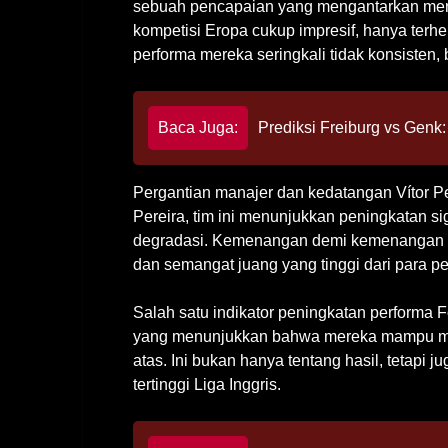
sebuah pencapaian yang mengantarkan merek
kompetisi Eropa cukup impresif, hanya terhen
performa mereka seringkali tidak konsisten,
Baca Juga:
Prediksi Freiburg vs Genk:
Pergantian manajer dan kedatangan Vítor Per
Pereira, tim ini menunjukkan peningkatan s
degradasi. Kemenangan demi kemenangan kru
dan semangat juang yang tinggi dari para p
Salah satu indikator peningkatan performa F
yang menunjukkan bahwa mereka mampu mem
atas. Ini bukan hanya tentang hasil, tetapi j
tertinggi Liga Inggris.