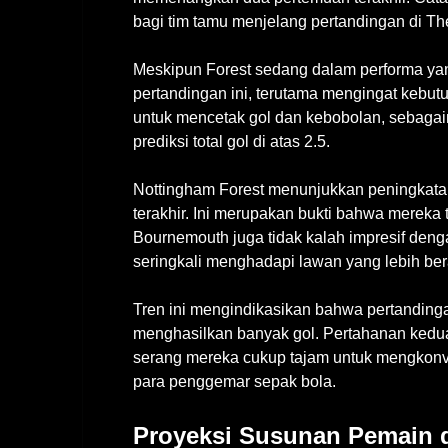
bagi tim tamu menjelang pertandingan di Th
Meskipun Forest sedang dalam performa yan
pertandingan ini, terutama mengingat kebu
untuk mencetak gol dan kebobolan, sebagai
prediksi total gol di atas 2.5.
Nottingham Forest menunjukkan peningkat
terakhir. Ini merupakan bukti bahwa mereka
Bournemouth juga tidak kalah impresif den
seringkali menghadapi lawan yang lebih ber
Tren ini mengindikasikan bahwa pertanding
menghasilkan banyak gol. Pertahanan kedua 
serang mereka cukup tajam untuk mengkonve
para penggemar sepak bola.
Proyeksi Susunan Pemain da