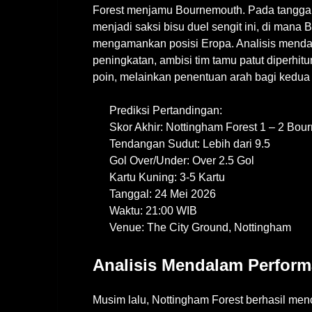
Forest menjamu Bournemouth. Pada tanggal 
menjadi saksi bisu duel sengit ini, di man
mengamankan posisi Eropa. Analisis mend
peningkatan, ambisi tim tamu patut diperhit
poin, melainkan penentuan arah bagi kedua 
Prediksi Pertandingan:
Skor Akhir: Nottingham Forest 1 – 2 Bo
Tendangan Sudut: Lebih dari 9.5
Gol Over/Under: Over 2.5 Gol
Kartu Kuning: 3-5 Kartu
Tanggal: 24 Mei 2026
Waktu: 21:00 WIB
Venue: The City Ground, Nottingham
Analisis Mendalam Perform
Musim lalu, Nottingham Forest berhasil men