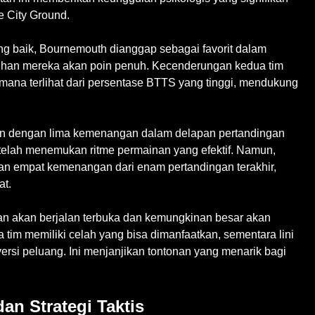
e City Ground.
g baik, Bournemouth dianggap sebagai favorit dalam
tuhan mereka akan poin penuh. Kecenderungan kedua tim
mana terlihat dari persentase BTTS yang tinggi, mendukung
an dengan lima kemenangan dalam delapan pertandingan
 telah menemukan ritme permainan yang efektif. Namun,
gan empat kemenangan dari enam pertandingan terakhir,
at.
an akan berjalan terbuka dan kemungkinan besar akan
tim memiliki celah yang bisa dimanfaatkan, sementara lini
rsi peluang. Ini menjanjikan tontonan yang menarik bagi
n Strategi Taktis