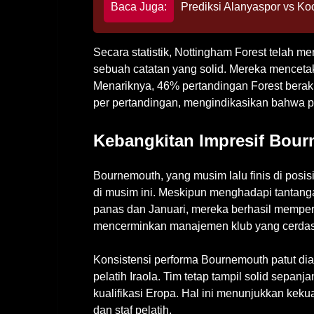
Baca Juga:
Prediksi Alanyaspor vs Ko
Secara statistik, Nottingham Forest telah m
sebuah catatan yang solid. Mereka mencetak 
Menariknya, 46% pertandingan Forest berakhi
per pertandingan, mengindikasikan bahwa p
Kebangkitan Impresif Bour
Bournemouth, yang musim lalu finis di pos
di musim ini. Meskipun menghadapi tantanga
panas dan Januari, mereka berhasil memper
mencerminkan manajemen klub yang cerdas
Konsistensi performa Bournemouth patut di
pelatih Iraola. Tim tetap tampil solid sepan
kualifikasi Eropa. Hal ini menunjukkan keku
dan staf pelatih.