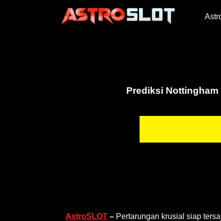
Skip
Astr
to
content
Prediksi Nottingham
AstroSLOT
–
Pertarungan krusial siap ters