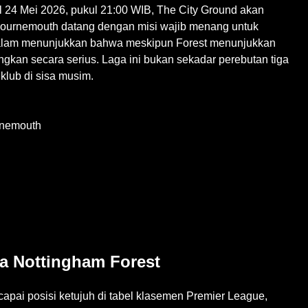
24 Mei 2026, pukul 21:00 WIB, The City Ground akan
a Bournemouth datang dengan misi wajib menang untuk
alam menunjukkan bahwa meskipun Forest menunjukkan
ungkan secara serius. Laga ini bukan sekadar perebutan tiga
klub di sisa musim.
urnemouth
a Nottingham Forest
capai posisi ketujuh di tabel klasemen Premier League,