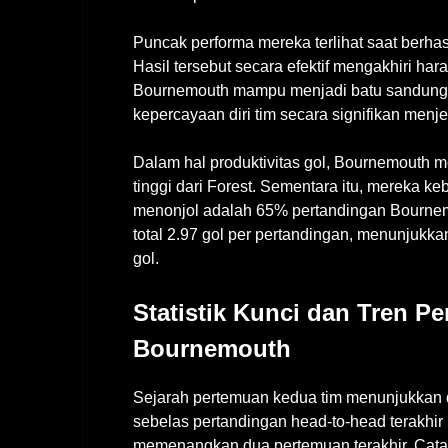
Puncak performa mereka terlihat saat berhas
Hasil tersebut secara efektif mengakhiri har
Bournemouth mampu menjadi batu sandungan
kepercayaan diri tim secara signifikan menjel
Dalam hal produktivitas gol, Bournemouth me
tinggi dari Forest. Sementara itu, mereka keb
menonjol adalah 65% pertandingan Bournemo
total 2.97 gol per pertandingan, menunjuk
gol.
Statistik Kunci dan Tren P
Bournemouth
Sejarah pertemuan kedua tim menunjukkan 
sebelas pertandingan head-to-head terakhir
memenangkan dua pertemuan terakhir. Catat