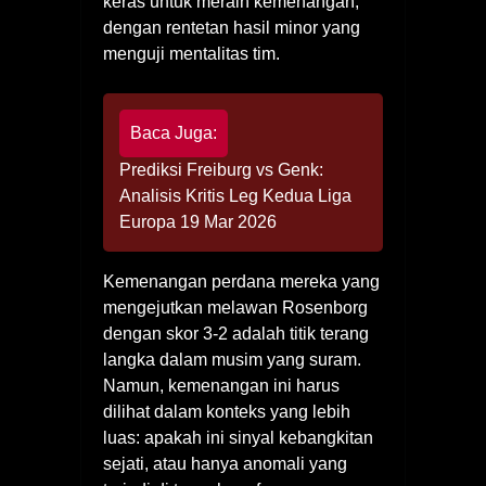
keras untuk meraih kemenangan,
dengan rentetan hasil minor yang
menguji mentalitas tim.
Baca Juga:
Prediksi Freiburg vs Genk:
Analisis Kritis Leg Kedua Liga
Europa 19 Mar 2026
Kemenangan perdana mereka yang
mengejutkan melawan Rosenborg
dengan skor 3-2 adalah titik terang
langka dalam musim yang suram.
Namun, kemenangan ini harus
dilihat dalam konteks yang lebih
luas: apakah ini sinyal kebangkitan
sejati, atau hanya anomali yang