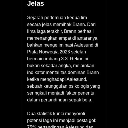
Jelas
Sejarah pertemuan kedua tim
secara jelas memihak Brann. Dari
lima laga terakhir, Brann berhasil
memenangkan empat di antaranya,
bahkan mengeliminasi Aalesund di
Piala Norwegia 2023 setelah
bermain imbang 3-3. Rekor ini
bukan sekadar angka, melainkan
indikator mentalitas dominan Brann
ketika menghadapi Aalesund,
sebuah keunggulan psikologis yang
seringkali menjadi faktor penentu
dalam pertandingan sepak bola.
Dua statistik kunci menyoroti
potensi laga ini menjadi pesta gol:
75% pertandingan Aalesund dan