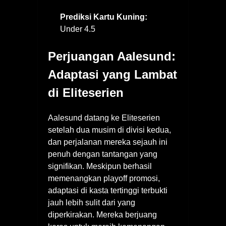
Prediksi Kartu Kuning:
Under 4.5
Perjuangan Aalesund:
Adaptasi yang Lambat
di Eliteserien
Aalesund datang ke Eliteserien
setelah dua musim di divisi kedua,
dan perjalanan mereka sejauh ini
penuh dengan tantangan yang
signifikan. Meskipun berhasil
memenangkan playoff promosi,
adaptasi di kasta tertinggi terbukti
jauh lebih sulit dari yang
diperkirakan. Mereka berjuang