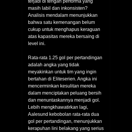
terjadi di tengah performa yang
masih labil dan inkonsisten?
Analisis mendalam menunjukkan
bahwa satu kemenangan belum
cukup untuk menghapus keraguan
atas kapasitas mereka bersaing di
level ini.
Rata-rata 1.25 gol per pertandingan
adalah angka yang tidak
meyakinkan untuk tim yang ingin
bertahan di Eliteserien. Angka ini
mencerminkan kesulitan mereka
dalam menciptakan peluang bersih
dan menuntaskannya menjadi gol.
Lebih mengkhawatirkan lagi,
Aalesund kebobolan rata-rata dua
gol per pertandingan, menunjukkan
kerapuhan lini belakang yang serius