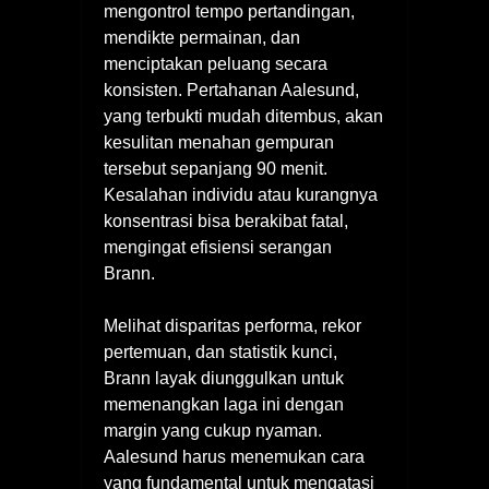
mengontrol tempo pertandingan,
mendikte permainan, dan
menciptakan peluang secara
konsisten. Pertahanan Aalesund,
yang terbukti mudah ditembus, akan
kesulitan menahan gempuran
tersebut sepanjang 90 menit.
Kesalahan individu atau kurangnya
konsentrasi bisa berakibat fatal,
mengingat efisiensi serangan
Brann.
Melihat disparitas performa, rekor
pertemuan, dan statistik kunci,
Brann layak diunggulkan untuk
memenangkan laga ini dengan
margin yang cukup nyaman.
Aalesund harus menemukan cara
yang fundamental untuk mengatasi