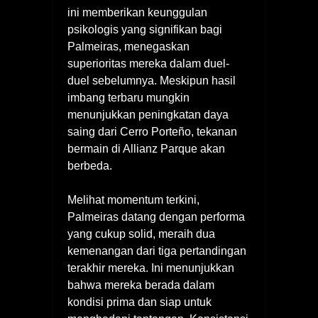
ini memberikan keunggulan
psikologis yang signifikan bagi
Palmeiras, menegaskan
superioritas mereka dalam duel-
duel sebelumnya. Meskipun hasil
imbang terbaru mungkin
menunjukkan peningkatan daya
saing dari Cerro Porteño, tekanan
bermain di Allianz Parque akan
berbeda.
Melihat momentum terkini,
Palmeiras datang dengan performa
yang cukup solid, meraih dua
kemenangan dari tiga pertandingan
terakhir mereka. Ini menunjukkan
bahwa mereka berada dalam
kondisi prima dan siap untuk