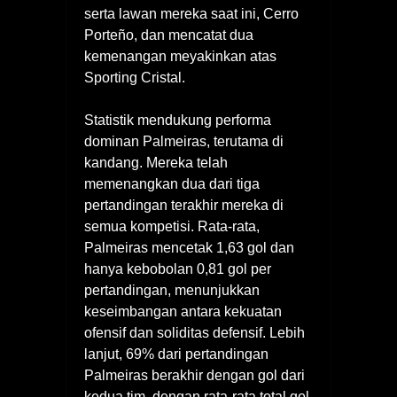
serta lawan mereka saat ini, Cerro
Porteño, dan mencatat dua
kemenangan meyakinkan atas
Sporting Cristal.
Statistik mendukung performa
dominan Palmeiras, terutama di
kandang. Mereka telah
memenangkan dua dari tiga
pertandingan terakhir mereka di
semua kompetisi. Rata-rata,
Palmeiras mencetak 1,63 gol dan
hanya kebobolan 0,81 gol per
pertandingan, menunjukkan
keseimbangan antara kekuatan
ofensif dan soliditas defensif. Lebih
lanjut, 69% dari pertandingan
Palmeiras berakhir dengan gol dari
kedua tim, dengan rata-rata total gol