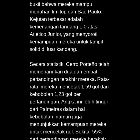
bukti bahwa mereka mampu
menahan tim top dari São Paulo.
Kejutan terbesar adalah
kemenangan tandang 1-0 atas
Atlético Junior, yang menyoroti
kemampuan mereka untuk tampil
solid di luar kandang.
Secara statistik, Cerro Porteño telah
memenangkan dua dari empat
pertandingan terakhir mereka. Rata-
rata, mereka mencetak 1,59 gol dan
kebobolan 1,23 gol per
pertandingan. Angka ini lebih tinggi
dari Palmeiras dalam hal
kebobolan, namun juga
menunjukkan kemampuan mereka
untuk mencetak gol. Sekitar 55%
dari pertandingan mereka berakhir