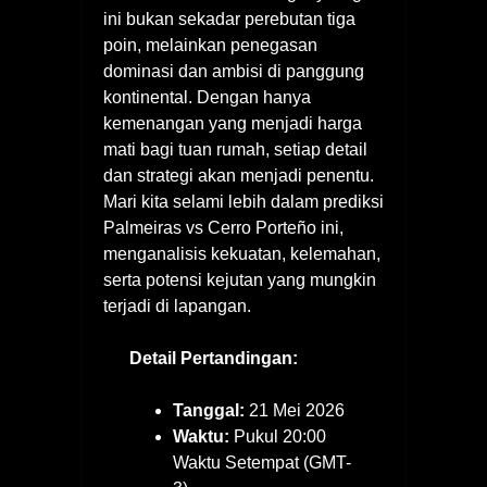
ini bukan sekadar perebutan tiga
poin, melainkan penegasan
dominasi dan ambisi di panggung
kontinental. Dengan hanya
kemenangan yang menjadi harga
mati bagi tuan rumah, setiap detail
dan strategi akan menjadi penentu.
Mari kita selami lebih dalam prediksi
Palmeiras vs Cerro Porteño ini,
menganalisis kekuatan, kelemahan,
serta potensi kejutan yang mungkin
terjadi di lapangan.
Detail Pertandingan:
Tanggal:
21 Mei 2026
Waktu:
Pukul 20:00
Waktu Setempat (GMT-