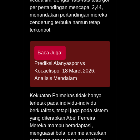
per pertandingan mencapai 2,44,
menandakan pertandingan mereka
cenderung terbuka namun tetap
terkontrol.
Baca Juga:
Prediksi Alanyaspor vs
Kocaelispor 18 Maret 2026:
Analisis Mendalam
Kekuatan Palmeiras tidak hanya
terletak pada individu-individu
berkualitas, tetapi juga pada sistem
yang diterapkan Abel Ferreira.
Mereka mampu beradaptasi,
menguasai bola, dan melancarkan