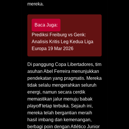
mereka.
Baca Juga:
Prediksi Freiburg vs Genk:
Analisis Kritis Leg Kedua Liga
Europa 19 Mar 2026
Di panggung Copa Libertadores, tim
asuhan Abel Ferreira menunjukkan
pendekatan yang pragmatis. Mereka
tidak selalu mengerahkan seluruh
energi, namun secara cerdik
memastikan jalur menuju babak
playoff
tetap terbuka. Sejauh ini,
mereka telah bergantian meraih
hasil imbang dan kemenangan,
berbagi poin dengan Atlético Junior