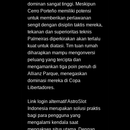
dominan sangat tinggi. Meskipun
Cerro Porteño memiliki potensi
untuk memberikan perlawanan
sengit dengan disiplin taktis mereka,
tekanan dan superioritas teknis
Palmeiras diperkirakan akan terlalu
kuat untuk diatasi. Tim tuan rumah
diharapkan mampu mengonversi
peluang yang tercipta dan
mengamankan tiga poin penuh di
Allianz Parque, menegaskan
dominasi mereka di Copa
Libertadores.
Link login alternatif AstroSlot
Indonesia merupakan solusi praktis
bagi para pengguna yang
mengalami kendala saat
mengakses situs utama. Dengan