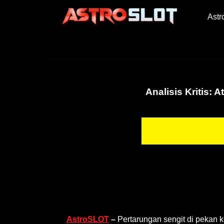
Skip
Astr
to
content
Analisis Kritis: 
AstroSLOT
–
Pertarungan sengit di pekan ke