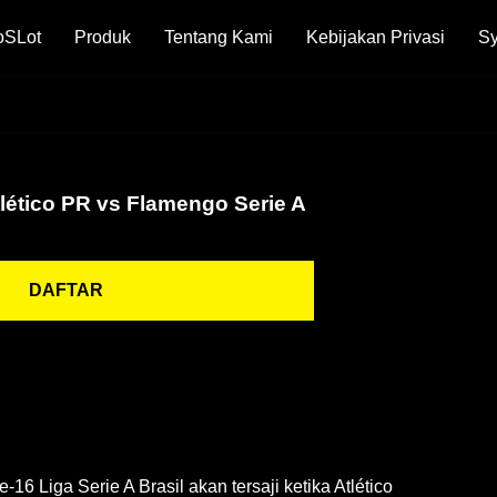
oSLot
Produk
Tentang Kami
Kebijakan Privasi
Sy
Atlético PR vs Flamengo Serie A
DAFTAR
-16 Liga Serie A Brasil akan tersaji ketika Atlético