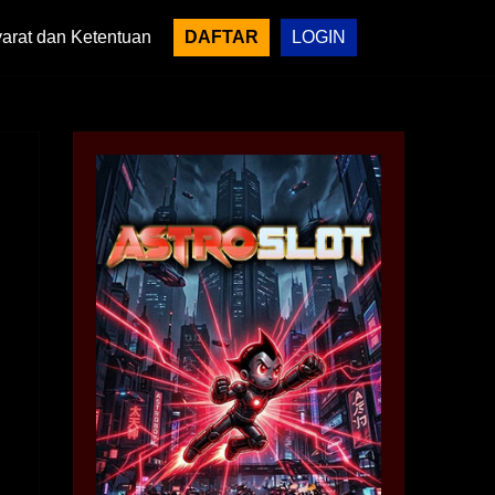
arat dan Ketentuan
DAFTAR
LOGIN