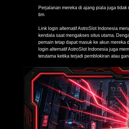
Perjalanan mereka di ajang piala juga tida
tim
Link login alternatif AstroSlot Indonesia m
kendala saat mengakses situs utama. Dengan
pemain tetap dapat masuk ke akun mereka 
login alternatif AstroSlot Indonesia juga m
terutama ketika terjadi pemblokiran atau g