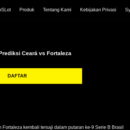
oSLot
Produk
Tentang Kami
Kebijakan Privasi
Sy
Prediksi Ceará vs Fortaleza
DAFTAR
 Fortaleza kembali tersaji dalam putaran ke-9 Serie B Brasil