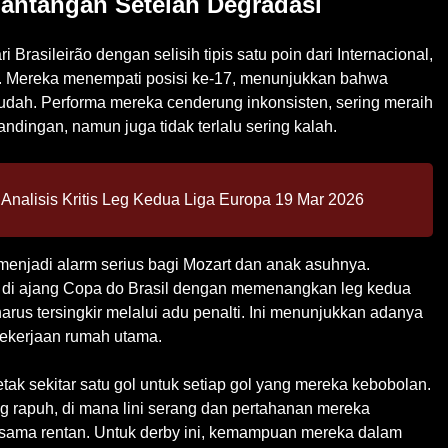
Tantangan Setelah Degradasi
 Brasileirão dengan selisih tipis satu poin dari Internacional,
as. Mereka menempati posisi ke-17, menunjukkan bahwa
mudah. Performa mereka cenderung inkonsisten, sering meraih
dingan, namun juga tidak terlalu sering kalah.
 Analisis Kritis Leg Kedua Liga Europa 19 Mar 2026
 menjadi alarm serius bagi Mozart dan anak asuhnya.
di ajang Copa do Brasil dengan memenangkan leg kedua
arus tersingkir melalui adu penalti. Ini menunjukkan adanya
pekerjaan rumah utama.
tak sekitar satu gol untuk setiap gol yang mereka kebobolan.
 rapuh, di mana lini serang dan pertahanan mereka
-sama rentan. Untuk derby ini, kemampuan mereka dalam