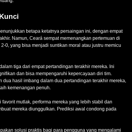
luang.
 Kunci
menunjukkan betapa ketatnya persaingan ini, dengan empat
rakhir. Namun, Ceará sempat memenangkan pertemuan di
 2-0, yang bisa menjadi suntikan moral atau justru memicu
dalam tiga dari empat pertandingan terakhir mereka. Ini
gnifikan dan bisa mempengaruhi kepercayaan diri tim.
n dua hasil imbang dalam dua pertandingan terakhir mereka,
raih kemenangan penuh.
favorit mutlak, performa mereka yang lebih stabil dan
embuat mereka diunggulkan. Prediksi awal condong pada
erupakan solusi praktis bagi para pengguna yang mengalami