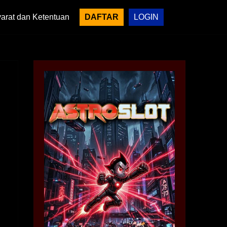
arat dan Ketentuan
DAFTAR
LOGIN