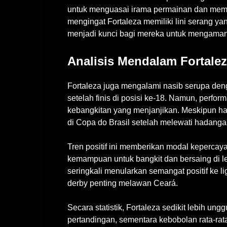
untuk menguasai irama permainan dan memas
mengingat Fortaleza memiliki lini serang y
menjadi kunci bagi mereka untuk mengamank
Analisis Mendalam Fortale
Fortaleza juga mengalami nasib serupa deng
setelah finis di posisi ke-18. Namun, perf
kebangkitan yang menjanjikan. Meskipun h
di Copa do Brasil setelah melewati hadang
Tren positif ini memberikan modal kepercay
kemampuan untuk bangkit dan bersaing di lev
seringkali menularkan semangat positif ke l
derby penting melawan Ceará.
Secara statistik, Fortaleza sedikit lebih ungg
pertandingan, sementara kebobolan rata-rat