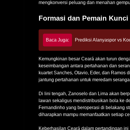
mengkonversi peluang dan menahan gempura
Formasi dan Pemain Kunci
Baca Juga:
Prediksi Alanyaspor vs Ko
Kemungkinan besar Ceará akan turun denga
keseimbangan antara pertahanan dan serang
kuartet Sanches, Otavio, Eder, dan Ramos d
jantung pertahanan untuk meredam seranga
Di lini tengah, Zanoselo dan Lima akan be
lawan sekaligus mendistribusikan bola ke de
Fernandinho yang beroperasi di belakang st
diharapkan mampu memanfaatkan setiap cela
Keberhasilan Ceará dalam pertandingan ini