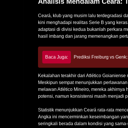
Analisis Mendalam Ceará: 
Ceará, klub yang musim lalu terdegradasi dari
kini menghadapi realitas Serie B yang ker
adaptasi di divisi kedua bukanlah perkara 
hasil imbang dan jarang memenangkan pertan
Baca Juga:
Prediksi Freiburg vs Genk:
Kekalahan terakhir dari Atlético Goianiense
Meskipun sempat menunjukkan perlawanan 
melawan Atlético Mineiro, mereka akhirnya h
potensi, namun konsistensi masih menjadi 
Statistik menunjukkan Ceará rata-rata mence
Angka ini mencerminkan keseimbangan yang
seringkali berada dalam kondisi yang sama