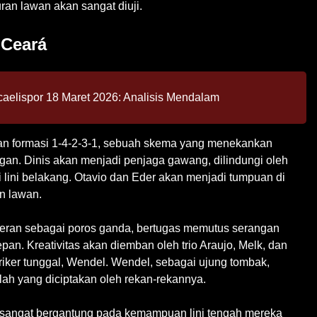
n lawan akan sangat diuji.
 Ceará
caelispor 18 Maret 2026: Analisis Mendalam
n formasi 1-4-2-3-1, sebuah skema yang menekankan
an. Dinis akan menjadi penjaga gawang, dilindungi oleh
i lini belakang. Otavio dan Eder akan menjadi tumpuan di
n lawan.
rperan sebagai poros ganda, bertugas memutus serangan
pan. Kreativitas akan diemban oleh trio Araujo, Melk, dan
riker tunggal, Wendel. Wendel, sebagai ujung tombak,
h yang diciptakan oleh rekan-rekannya.
 sangat bergantung pada kemampuan lini tengah mereka