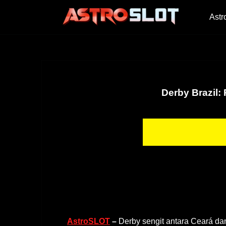
Skip
Astr
to
content
Derby Brazil: 
AstroSLOT
–
Derby sengit antara Ceará dan