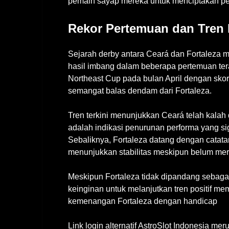
pemain sayap mereka untuk menciptakan pe
Rekor Pertemuan dan Tren
Sejarah derby antara Ceará dan Fortaleza 
hasil imbang dalam beberapa pertemuan te
Northeast Cup pada bulan April dengan skor
semangat balas dendam dari Fortaleza.
Tren terkini menunjukkan Ceará telah kalah 
adalah indikasi penurunan performa yang si
Sebaliknya, Fortaleza datang dengan catata
menunjukkan stabilitas meskipun belum me
Meskipun Fortaleza tidak dipandang sebagai 
keinginan untuk melanjutkan tren positif m
kemenangan Fortaleza dengan handicap
Link login alternatif AstroSlot Indonesia m