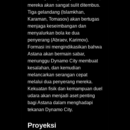
mereka akan sangat sulit ditembus.
Tiga gelandang (Islamkhan,
Karaman, Tomasov) akan bertugas
menjaga keseimbangan dan
menyalurkan bola ke dua
penyerang (Abraev, Karimov).
Formasi ini mengindikasikan bahwa
Astana akan bermain sabar,
menunggu Dynamo City membuat
kesalahan, dan kemudian
melancarkan serangan cepat
melalui dua penyerang mereka.
Kekuatan fisik dan kemampuan duel
udara akan menjadi aset penting
bagi Astana dalam menghadapi
tekanan Dynamo City.
Proyeksi