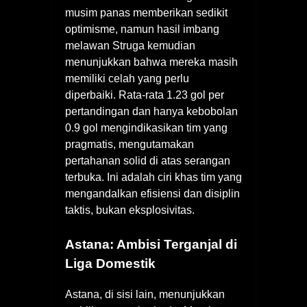
musim panas memberikan sedikit
optimisme, namun hasil imbang
melawan Struga kemudian
menunjukkan bahwa mereka masih
memiliki celah yang perlu
diperbaiki. Rata-rata 1.23 gol per
pertandingan dan hanya kebobolan
0.9 gol mengindikasikan tim yang
pragmatis, mengutamakan
pertahanan solid di atas serangan
terbuka. Ini adalah ciri khas tim yang
mengandalkan efisiensi dan disiplin
taktis, bukan eksplosivitas.
Astana: Ambisi Terganjal di
Liga Domestik
Astana, di sisi lain, menunjukkan