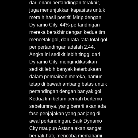
dari enam pertandingan terakhir,
juga menunjukkan kapasitas untuk
meraih hasil positif. Mirip dengan
Dynamo City, 44% pertandingan
mereka berakhir dengan kedua tim
mencetak gol, dan rata-rata total gol
per pertandingan adalah 2.44.
Angka ini sedikit lebih tinggi dari
Dynamo City, mengindikasikan
sedikit lebih banyak keterbukaan
dalam permainan mereka, namun
tetap di bawah ambang batas untuk
pertandingan dengan banyak gol.
Kedua tim belum pernah bertemu
sebelumnya, yang berarti akan ada
fase penjajakan yang panjang di
awal pertandingan. Baik Dynamo
City maupun Astana akan sangat
berhati-hati, mencoba memahami