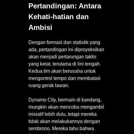
Pertandingan: Antara
Kehati-hatian dan
Ambisi
Dengan formasi dan statistik yang
ada, pertandingan ini diproyeksikan
akan menjadi pertarungan taktis
yang ketat, terutama di lini tengah.
Kedua tim akan berusaha untuk
mengontrol tempo dan membatasi
ruang gerak lawan.
Dynamo City, bermain di kandang,
mungkin akan mencoba mengambil
inisiatif lebih dulu, tetapi mereka
tidak akan melakukannya dengan
sembrono. Mereka tahu bahwa