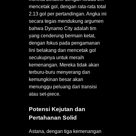
mencetak gol, dengan rata-rata total
2.13 gol per pertandingan. Angka ini
secara tegas mendukung argumen
bahwa Dynamo City adalah tim
yang cenderung bermain ketat,
dengan fokus pada pengamanan
lini belakang dan mencetak gol
secukupnya untuk meraih
kemenangan. Mereka tidak akan
terburu-buru menyerang dan
kemungkinan besar akan
menunggu peluang dari transisi
atau set-piece.
Potensi Kejutan dan
Pertahanan Solid
Astana, dengan tiga kemenangan