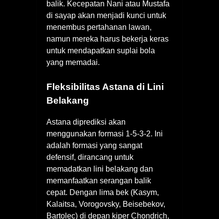
balik. Kecepatan Nani atau Mustafa
di sayap akan menjadi kunci untuk
menembus pertahanan lawan,
namun mereka harus bekerja keras
untuk mendapatkan suplai bola
yang memadai.
Fleksibilitas Astana di Lini
Belakang
Astana diprediksi akan
menggunakan formasi 1-5-3-2. Ini
adalah formasi yang sangat
defensif, dirancang untuk
memadatkan lini belakang dan
memanfaatkan serangan balik
cepat. Dengan lima bek (Kasym,
Kalaitsa, Vorogovsky, Beisebekov,
Bartolec) di depan kiper Chondrich,