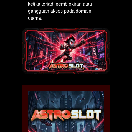
ketika terjadi pemblokiran atau
gangguan akses pada domain
utama.
Navigasi
pos