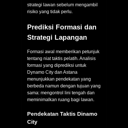
strategi lawan sebelum mengambil
risiko yang tidak perlu.
Prediksi Formasi dan
Strategi Lapangan
Formasi awal memberikan petunjuk
tentang niat taktis pelatih. Analisis
formasi yang diprediksi untuk
Dynamo City dan Astana
menunjukkan pendekatan yang
berbeda namun dengan tujuan yang
sama: mengontrol lini tengah dan
meminimalkan ruang bagi lawan.
Pendekatan Taktis Dinamo
City