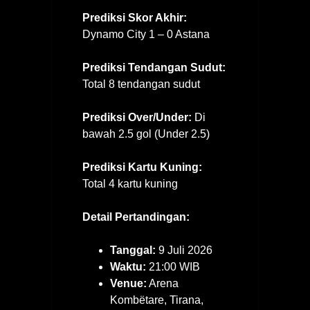
Prediksi Skor Akhir:
Dynamo City 1 – 0 Astana
Prediksi Tendangan Sudut:
Total 8 tendangan sudut
Prediksi Over/Under:
Di
bawah 2.5 gol (Under 2.5)
Prediksi Kartu Kuning:
Total 4 kartu kuning
Detail Pertandingan:
Tanggal:
9 Juli 2026
Waktu:
21:00 WIB
Venue:
Arena
Kombëtare, Tirana,