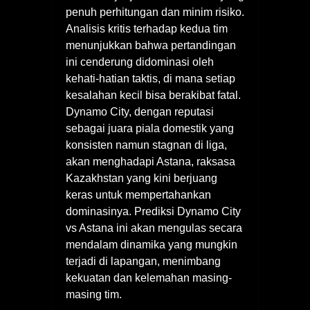
penuh perhitungan dan minim risiko.
Analisis kritis terhadap kedua tim
menunjukkan bahwa pertandingan
ini cenderung didominasi oleh
kehati-hatian taktis, di mana setiap
kesalahan kecil bisa berakibat fatal.
Dynamo City, dengan reputasi
sebagai juara piala domestik yang
konsisten namun stagnan di liga,
akan menghadapi Astana, raksasa
Kazakhstan yang kini berjuang
keras untuk mempertahankan
dominasinya. Prediksi Dynamo City
vs Astana ini akan mengulas secara
mendalam dinamika yang mungkin
terjadi di lapangan, menimbang
kekuatan dan kelemahan masing-
masing tim.