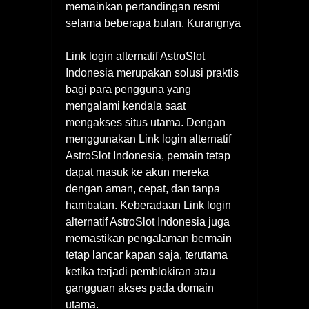
memainkan pertandingan resmi
selama beberapa bulan. Kurangnya
Link login alternatif AstroSlot
Indonesia merupakan solusi praktis
bagi para pengguna yang
mengalami kendala saat
mengakses situs utama. Dengan
menggunakan Link login alternatif
AstroSlot Indonesia, pemain tetap
dapat masuk ke akun mereka
dengan aman, cepat, dan tanpa
hambatan. Keberadaan Link login
alternatif AstroSlot Indonesia juga
memastikan pengalaman bermain
tetap lancar kapan saja, terutama
ketika terjadi pemblokiran atau
gangguan akses pada domain
utama.