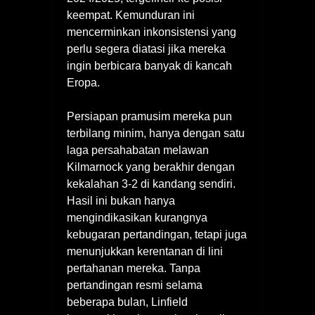
keempat. Kemunduran ini
mencerminkan inkonsistensi yang
perlu segera diatasi jika mereka
ingin berbicara banyak di kancah
Eropa.
Persiapan pramusim mereka pun
terbilang minim, hanya dengan satu
laga persahabatan melawan
Kilmarnock yang berakhir dengan
kekalahan 3-2 di kandang sendiri.
Hasil ini bukan hanya
mengindikasikan kurangnya
kebugaran pertandingan, tetapi juga
menunjukkan kerentanan di lini
pertahanan mereka. Tanpa
pertandingan resmi selama
beberapa bulan, Linfield