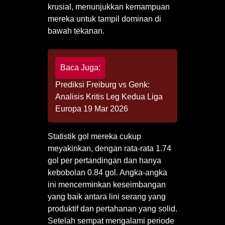
krusial, menunjukkan kemampuan
mereka untuk tampil dominan di
bawah tekanan.
Baca Juga:
Prediksi Freiburg vs Genk:
Analisis Kritis Leg Kedua Liga
Europa 19 Mar 2026
Statistik gol mereka cukup
meyakinkan, dengan rata-rata 1.74
gol per pertandingan dan hanya
kebobolan 0.84 gol. Angka-angka
ini mencerminkan keseimbangan
yang baik antara lini serang yang
produktif dan pertahanan yang solid.
Setelah sempat mengalami periode