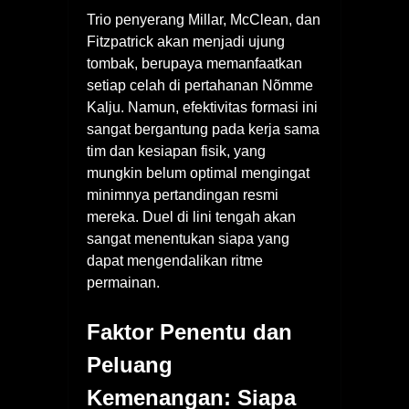
Trio penyerang Millar, McClean, dan
Fitzpatrick akan menjadi ujung
tombak, berupaya memanfaatkan
setiap celah di pertahanan Nõmme
Kalju. Namun, efektivitas formasi ini
sangat bergantung pada kerja sama
tim dan kesiapan fisik, yang
mungkin belum optimal mengingat
minimnya pertandingan resmi
mereka. Duel di lini tengah akan
sangat menentukan siapa yang
dapat mengendalikan ritme
permainan.
Faktor Penentu dan
Peluang
Kemenangan: Siapa