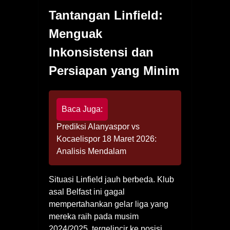
Tantangan Linfield:
Menguak
Inkonsistensi dan
Persiapan yang Minim
Baca Juga:
Prediksi Alanyaspor vs
Kocaelispor 18 Maret 2026:
Analisis Mendalam
Situasi Linfield jauh berbeda. Klub
asal Belfast ini gagal
mempertahankan gelar liga yang
mereka raih pada musim
2024/2025, tergelincir ke posisi