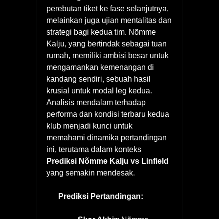
perebutan tiket ke fase selanjutnya,
melainkan juga ujian mentalitas dan
strategi bagi kedua tim. Nõmme
Kalju, yang bertindak sebagai tuan
rumah, memiliki ambisi besar untuk
mengamankan kemenangan di
kandang sendiri, sebuah hasil
krusial untuk modal leg kedua.
Analisis mendalam terhadap
performa dan kondisi terbaru kedua
klub menjadi kunci untuk
memahami dinamika pertandingan
ini, terutama dalam konteks
Prediksi Nõmme Kalju vs Linfield
yang semakin mendesak.
Prediksi Pertandingan: