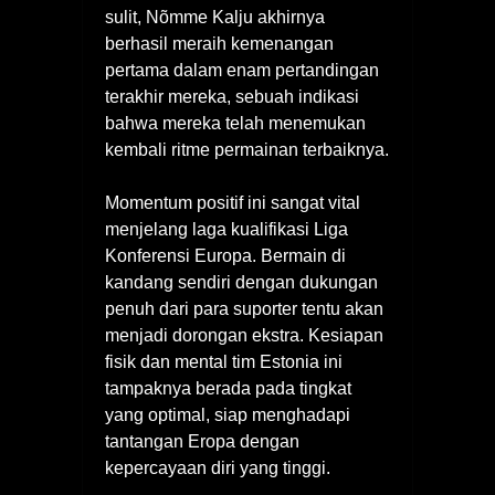
sulit, Nõmme Kalju akhirnya
berhasil meraih kemenangan
pertama dalam enam pertandingan
terakhir mereka, sebuah indikasi
bahwa mereka telah menemukan
kembali ritme permainan terbaiknya.
Momentum positif ini sangat vital
menjelang laga kualifikasi Liga
Konferensi Europa. Bermain di
kandang sendiri dengan dukungan
penuh dari para suporter tentu akan
menjadi dorongan ekstra. Kesiapan
fisik dan mental tim Estonia ini
tampaknya berada pada tingkat
yang optimal, siap menghadapi
tantangan Eropa dengan
kepercayaan diri yang tinggi.