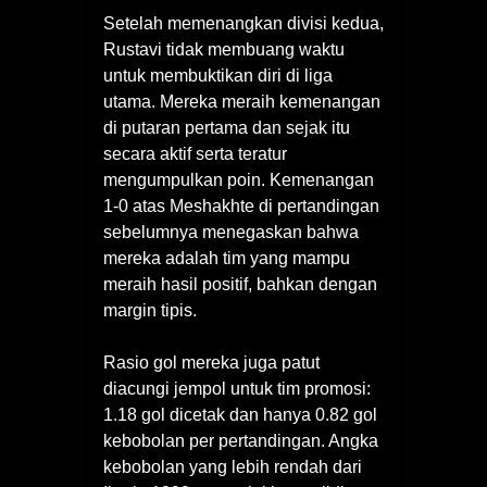
Setelah memenangkan divisi kedua,
Rustavi tidak membuang waktu
untuk membuktikan diri di liga
utama. Mereka meraih kemenangan
di putaran pertama dan sejak itu
secara aktif serta teratur
mengumpulkan poin. Kemenangan
1-0 atas Meshakhte di pertandingan
sebelumnya menegaskan bahwa
mereka adalah tim yang mampu
meraih hasil positif, bahkan dengan
margin tipis.
Rasio gol mereka juga patut
diacungi jempol untuk tim promosi:
1.18 gol dicetak dan hanya 0.82 gol
kebobolan per pertandingan. Angka
kebobolan yang lebih rendah dari