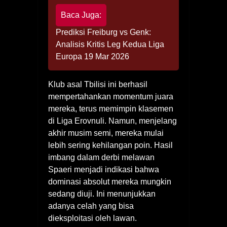
Baca Juga:
Prediksi Freiburg vs Genk:
Analisis Kritis Leg Kedua Liga
Europa 19 Mar 2026
Klub asal Tbilisi ini berhasil
mempertahankan momentum juara
mereka, terus memimpin klasemen
di Liga Erovnuli. Namun, menjelang
akhir musim semi, mereka mulai
lebih sering kehilangan poin. Hasil
imbang dalam derbi melawan
Spaeri menjadi indikasi bahwa
dominasi absolut mereka mungkin
sedang diuji. Ini menunjukkan
adanya celah yang bisa
dieksploitasi oleh lawan.