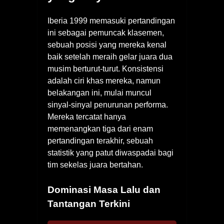
Iberia 1999 memasuki pertandingan
ini sebagai pemuncak klasemen,
sebuah posisi yang mereka kenal
baik setelah meraih gelar juara dua
musim berturut-turut. Konsistensi
adalah ciri khas mereka, namun
belakangan ini, mulai muncul
sinyal-sinyal penurunan performa.
Mereka tercatat hanya
memenangkan tiga dari enam
pertandingan terakhir, sebuah
statistik yang patut diwaspadai bagi
tim sekelas juara bertahan.
Dominasi Masa Lalu dan
Tantangan Terkini