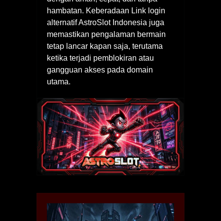
hambatan. Keberadaan Link login
alternatif AstroSlot Indonesia juga
memastikan pengalaman bermain
tetap lancar kapan saja, terutama
ketika terjadi pemblokiran atau
gangguan akses pada domain
utama.
Navigasi
pos