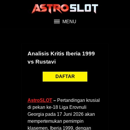
Skip
to
content
MENU
Analisis Kritis Iberia 1999
vs Rustavi
DAFTAR
AstroSLOT
–
Pertandingan krusial
di pekan ke-18 Liga Erovnuli
Georgia pada 17 Juni 2026 akan
mempertemukan pemimpin
klasemen, Iberia 1999, dengan