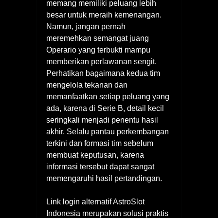
memang memiliki peluang lebih
besar untuk meraih kemenangan.
Namun, jangan pernah
meremehkan semangat juang
Operario yang terbukti mampu
memberikan perlawanan sengit.
Perhatikan bagaimana kedua tim
mengelola tekanan dan
memanfaatkan setiap peluang yang
ada, karena di Serie B, detail kecil
seringkali menjadi penentu hasil
akhir. Selalu pantau perkembangan
terkini dan formasi tim sebelum
membuat keputusan, karena
informasi tersebut dapat sangat
memengaruhi hasil pertandingan.
Link login alternatif AstroSlot
Indonesia merupakan solusi praktis