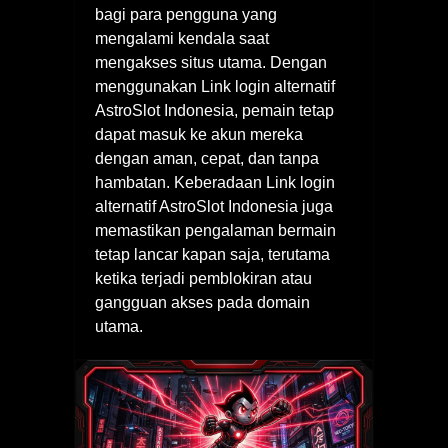
bagi para pengguna yang
mengalami kendala saat
mengakses situs utama. Dengan
menggunakan Link login alternatif
AstroSlot Indonesia, pemain tetap
dapat masuk ke akun mereka
dengan aman, cepat, dan tanpa
hambatan. Keberadaan Link login
alternatif AstroSlot Indonesia juga
memastikan pengalaman bermain
tetap lancar kapan saja, terutama
ketika terjadi pemblokiran atau
gangguan akses pada domain
utama.