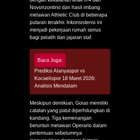
Novorizontino dan hasil imbang
melawan Athletic Club di beberapa
putaran terakhir. Inkonsistensi ini
menjadi pekerjaan rumah serius
bagi pelatih dan jajaran staf.
Baca Juga:
Prediksi Alanyaspor vs
Kocaelispor 18 Maret 2026:
Analisis Mendalam
Meskipun demikian, Goias memiliki
catatan yang patut diperhitungkan di
kandang. Tiga kemenangan
beruntun melawan Operario dalam
pertemuan sebelumnya