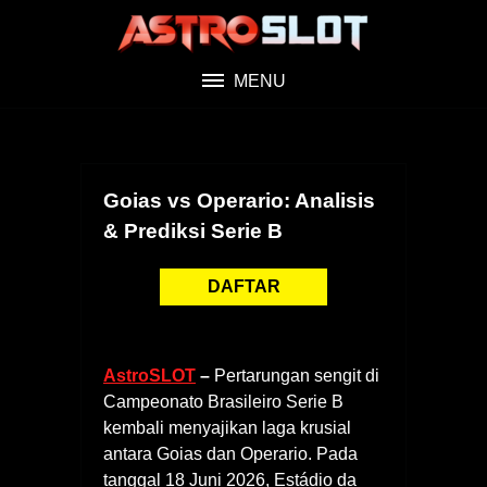
Skip
to
content
MENU
Goias vs Operario: Analisis
& Prediksi Serie B
DAFTAR
AstroSLOT
–
Pertarungan sengit di
Campeonato Brasileiro Serie B
kembali menyajikan laga krusial
antara Goias dan Operario. Pada
tanggal 18 Juni 2026, Estádio da