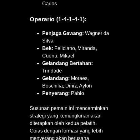
Carlos
Operario (1-4-1-4-1):
Penjaga Gawang:
Wagner da
Silva
Bek:
Feliciano, Miranda,
Cuenu, Mikael
Gelandang Bertahan:
Trindade
Gelandang:
Moraes,
Boschilia, Diniz, Aylon
Penyerang:
Pablo
Susunan pemain ini mencerminkan
strategi yang kemungkinan akan
diterapkan oleh kedua pelatih.
Goias dengan formasi yang lebih
menyerang akan berusaha